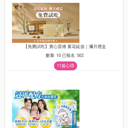
【免費試吃】實心蛋捲 窗花綻放｜彌月禮盒
數量: 10 已報名: 502
11篇心得