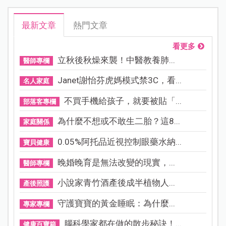
最新文章
熱門文章
看更多
立秋後秋燥來襲！中醫教養肺...
醫師專欄
Janet謝怡芬虎媽模式禁3C，看...
名人家庭
不買手機給孩子，就要被貼「...
部落客專欄
為什麼不想或不敢生二胎？這8...
家庭關係
0.05%阿托品近視控制眼藥水納...
寶貝健康
晚婚晚育是無法改變的現實，...
醫師專欄
小說家青竹酒產後成半植物人...
產後照護
守護寶寶的黃金睡眠：為什麼...
專家專欄
腦科學家都在做的散步秘訣！...
健康百寶箱