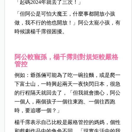
「起碼2024年就去了三次！」
「但阿公是可怕大魔王，什麼事都開放小孩
做，我不行的他也開放！」阿公太寵小孩，有
時候讓楊千霈很困擾。
阿公較寵孫，楊千霈則對規矩較嚴格
管控
例如：爺孫倆可能為了吃一碗拉麵，或是爬一
下富士山，一時興起兩天一夜快閃日本，很急
的行程隔天就回去了，「但我就會擔心，阿公
一個人，兩個孩子一個往東跑、一個往西跑
時，要追哪一個？」
楊千霈表示自己比較是嚴格管控的媽媽，個性
和戲劇作品中的角色不同，「現實生活中的我