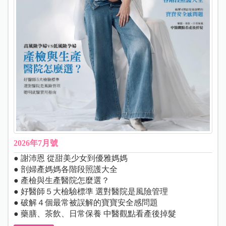
2026年7月號
● 謝沛恩 從甜美少女到優雅媽媽
● 剖婦產媽媽各階段照護大全
● 產檢與生產醫院怎麼選？
● 好醫師５大檢驗標準 選對醫院是風險管理
● 破解４個最常被誤解的寶寶安全感問題
● 藥膳、茶飲、日常保養 中醫觀點看產後掉髮