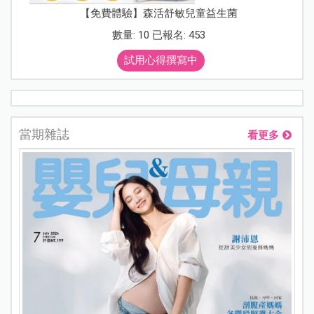
【免費體驗】森活舒敏兒童益生菌
數量: 10 已報名: 453
試用心得撰寫中
當期雜誌
看更多