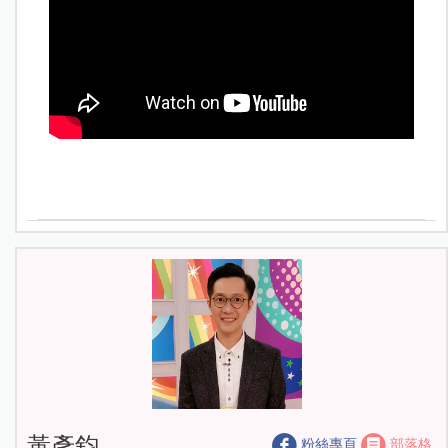
黃彥鈞
粉絲專頁
部落格