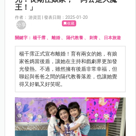
王！」
作者： 游資芸 | 發表日期：2025-01-20
收藏
分享
關鍵字：
楊千霈
、
離婚
、
隔代教養
、
刺青
、
日本旅遊
楊千霈正式宣布離婚！育有兩女的她，有娘
家爸媽當後盾，讓她在主持和戲劇界更加發
光發熱。不過，雖然擁有後盾非常幸福，但
聊起與爸爸之間的隔代教養落差，也讓她覺
得又好氣又好笑呢。