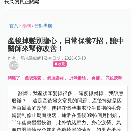
長久的真正關鍵
首頁
專欄
醫師專欄
產後掉髮別擔心，日常保養7招，讓中
醫師來幫你改善！
作者： 馬光醫療網 | 發表日期：2026-05-13
收藏
分享
關鍵字：
產後落髮
、
氣血虛弱
、
肝氣鬱結
、
食補
、
穴位按摩
「 醫師，我產後頭髮掉很多， 隨便抓就掉，我該怎
麼辦 ? 」 這是產後婦女常見的問題，產後掉髮是因
為荷爾蒙的改變，使得在懷孕期處於生長期的毛囊
轉變到修止期而脫落，通常在產後3到6個月開始，
半年後會慢慢恢復，此外情緒壓力、身心疲勞、氣
血虛弱等情形會加劇產後掉髮的情況，如果產後掉