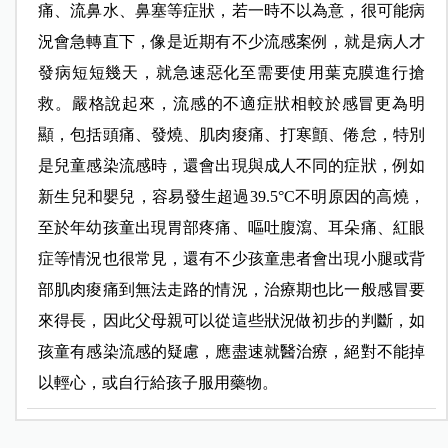
痛、流鼻水、鼻塞等症狀，若一時不以為意，很可能病
況會急轉直下，像是近期有不少流感案例，就是病人才
發病短短幾天，就急速惡化至需要使用葉克膜進行搶
救。嚴格說起來，流感的不適症狀相較於感冒更為明
顯，包括頭痛、發燒、肌肉痠痛、打寒顫、倦怠，特別
是兒童感染流感時，還會出現與成人不同的症狀，例如
新生兒和嬰兒，容易發生超過39.5°C不明原因的高燒，
至於年幼孩童出現胃部疼痛、嘔吐腹瀉、耳朵痛、紅眼
症等情況也很常見，還有不少孩童患者會出現小腿或背
部肌肉痠痛到無法走路的情況，治療期也比一般感冒要
來得長，因此父母親可以從這些狀況做初步的判斷，如
孩童有感染流感的疑慮，應盡速就醫治療，絕對不能掉
以輕心，或自行給孩子服用藥物。