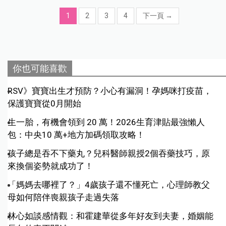
1
2
3
4
下一頁
→
你也可能喜歡
RSV》寶寶出生才預防？小心有漏洞！孕媽咪打疫苗，
保護寶寶從0月開始
生一胎，有機會領到 20 萬！2026生育津貼最強懶人
包：中央10 萬+地方加碼領取攻略！
孩子總是吞不下藥丸？兒科醫師親授2個吞藥技巧，原
來換個姿勢就成功了！
「媽媽去哪裡了？」4歲孩子還不懂死亡，心理師教父
母如何陪伴喪親孩子走過失落
林心如談感情觀：和霍建華從多年好友到夫妻，婚姻能