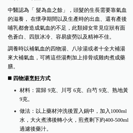
中醫認為「 髮為血之餘」，頭髮的生長需要靠氣血
的滋養， 在懷孕期間以及生產時的出血、還有產後
哺乳都會造成氣血的不足，此類婦女常見症狀有面
色蒼白、四肢冰冷、容易疲勞以及精神不佳。
調養時以補氣血的四物湯、八珍湯或者十全大補湯
來大補氣血，可將這些湯劑加上排骨或雞肉煮成藥
膳。
◼️ 四物湯烹飪方式
材料：當歸 9克、川芎 6克、白芍 9克、熟地黃
9克。
做法：以上藥材沖洗後置入鍋中，加入1000ml
水，大火煮沸後轉小火，煎煮剩下約400-500ml
過濾後藥汁。