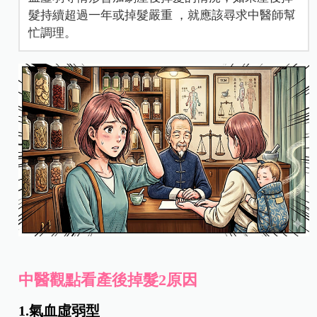
髮持續超過一年或掉髮嚴重 ，就應該尋求中醫師幫
忙調理。
中醫觀點看產後掉髮2原因
1.氣血虛弱型