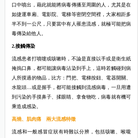
口中噴出，藉此就能將病毒傳播至周圍的人，尤其是在
如捷運車廂、電影院、電梯等密閉空間裡，大家相距多
半不到一公尺，只要當中有人罹患流感，就極可能把病
毒傳染給他人。
2.接觸傳染
流感患者打噴嚏或咳嗽時，不論是直接以手或是衛生紙
掩摀口鼻，都可能讓病毒沾染到手上，這時若觸碰到病
人所摸過的物品，比方：門把、電梯按鈕、電器開關、
水龍頭…或是握手，都可能接觸到流感病毒，一旦用遭
到污染的手摸鼻子、揉眼睛、拿食物吃，病毒就有機可
乘造成感染。
高燒、肌肉痛 兩大流感特徵
流感和一般感冒症狀有時難以分辨，包括咳嗽、喉嚨