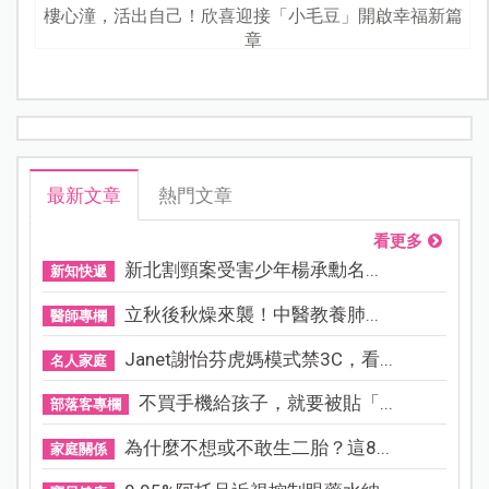
樓心潼，活出自己！欣喜迎接「小毛豆」開啟幸福新篇
章
最新文章
熱門文章
看更多
新北割頸案受害少年楊承勳名...
新知快遞
立秋後秋燥來襲！中醫教養肺...
醫師專欄
Janet謝怡芬虎媽模式禁3C，看...
名人家庭
不買手機給孩子，就要被貼「...
部落客專欄
為什麼不想或不敢生二胎？這8...
家庭關係