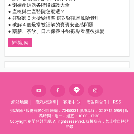
● 剖婦產媽媽各階段照護大全
● 產檢與生產醫院怎麼選？
● 好醫師５大檢驗標準 選對醫院是風險管理
● 破解４個最常被誤解的寶寶安全感問題
● 藥膳、茶飲、日常保養 中醫觀點看產後掉髮
雜誌訂閱
網站地圖
│
隱私權說明
│
客服中心
│
廣告與合作
|
RSS
婦幼網路股份有限公司 統編：70458331 服務專線：02-8712-5959 | 服
務時間：週一～週五：10:00~17:30
Copyright © 嬰兒與母親. All rights reserved. 版權所有，禁止擅自轉貼
節錄