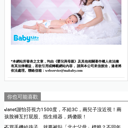
*本網站所發表之文章，均由《嬰兒與母親》及其他相關著作權人依法擁
有其法律權益，若欲引用或轉載網站內容， 請與本公司來信接洽，違者將
依法處理。聯絡信箱：
webservice@mababy.com
你也可能喜歡
Janet謝怡芬視力1500度，不給3C，兩兒子沒近視！兩
孩脫褲互打屁股、指生殖器，媽傻眼！
不買手機給孩子，就要被貼「北七父母」標籤？不同年