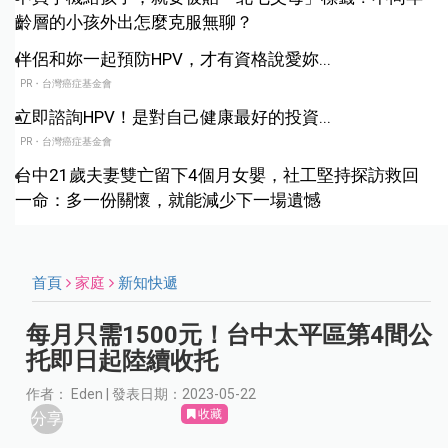
齡層的小孩外出怎麼克服無聊？
伴侶和妳一起預防HPV，才有資格說愛妳...
PR・台灣癌症基金會
立即諮詢HPV！是對自己健康最好的投資...
PR・台灣癌症基金會
台中21歲夫妻雙亡留下4個月女嬰，社工堅持探訪救回
一命：多一份關懷，就能減少下一場遺憾
首頁
家庭
新知快遞
每月只需1500元！台中太平區第4間公
托即日起陸續收托
作者： Eden | 發表日期：2023-05-22
收藏
分享