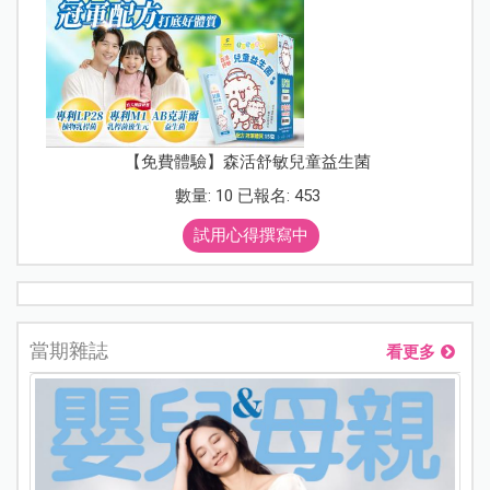
【免費體驗】森活舒敏兒童益生菌
數量: 10 已報名: 453
試用心得撰寫中
當期雜誌
看更多