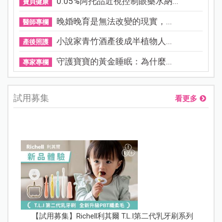
0.05%阿托品近視控制眼藥水納...
寶貝健康
晚婚晚育是無法改變的現實，...
醫師專欄
小說家青竹酒產後成半植物人...
產後照護
守護寶寶的黃金睡眠：為什麼...
專家專欄
試用募集
看更多
【試用募集】Richell利其爾 T.L.I第二代乳牙刷系列