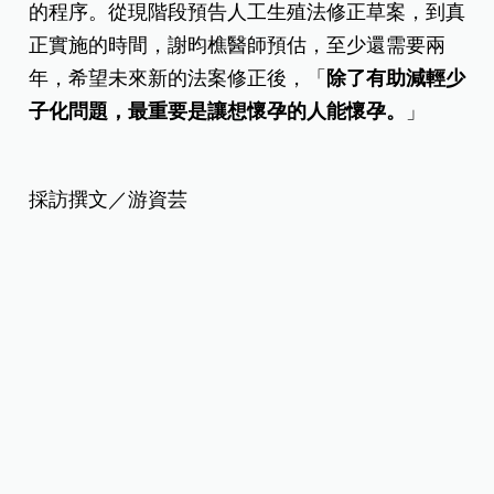
至於對草案通過的看法如何？李俊逸醫師表示：
「單身女性、女同志，凍卵之後，不用因為升遷因
素或找不到另一半，而面臨無法生育，我覺得比較
容易通過，只要借精就可以完成，比較沒有像代孕
一樣的對價效應。」
茂盛板橋生殖診所副院長謝昀樵也認為，單身女性
和女同志族群有機會通過立法，因為沒有走到代孕
的程序。從現階段預告人工生殖法修正草案，到真
正實施的時間，謝昀樵醫師預估，至少還需要兩
年，希望未來新的法案修正後，「
除了有助減輕少
子化問題，最重要是讓想懷孕的人能懷孕。
」
採訪撰文／游資芸
圖片提供／茂盛醫院