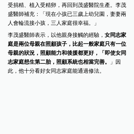
高，大約5%至6%左右，每年台灣約有1000多位女同
志到國外進行人工生殖療程，「你沒辦法禁止她懷
孕，台灣人工生殖不合法只好到國外去。但帶著卵
子去國外，台灣不是很丟臉嗎？」
以茂盛醫院的案例來說，有一位在醫院服務的女同
仁，與伴侶同婚後決定要生小孩，妻妻其中一方先
在院內採卵，另一方則負責懷孕，兩人前往日本接
受捐精、植入受精卵，再回到茂盛醫院生產。李茂
盛醫師補充：「現在小孩已三歲上幼兒園，妻妻兩
人會輪流接小孩，三人家庭很幸福。」
李茂盛醫師表示，以他親身接觸的經驗，
女同志家
庭是兩位母親在照顧孩子，比起一般家庭只有一位
母親的狀況，照顧能力和後援都更好，「即使女同
志家庭想生第二胎，照顧系統也相當完善。
」因