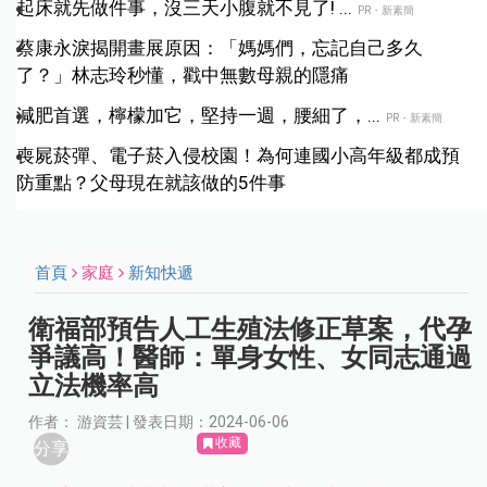
起床就先做件事，沒三天小腹就不見了! ...
PR・新素簡
蔡康永淚揭開畫展原因：「媽媽們，忘記自己多久
了？」林志玲秒懂，戳中無數母親的隱痛
減肥首選，檸檬加它，堅持一週，腰細了，...
PR・新素簡
喪屍菸彈、電子菸入侵校園！為何連國小高年級都成預
防重點？父母現在就該做的5件事
首頁
家庭
新知快遞
衛福部預告人工生殖法修正草案，代孕
爭議高！醫師：單身女性、女同志通過
立法機率高
作者： 游資芸 | 發表日期：2024-06-06
收藏
分享