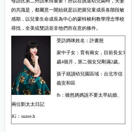
母語比第二外語來得重要！所以在挑選幼兒園時，夫妻
的共識是，都屬意一開始就是以把握兒童成長各階段敏
感期，以兒童生命成長為中心的蒙特梭利教學理念學校
尋找，全美或雙語並非他們所在意的條件。
受訪媽咪姓名：許書慈
家中子女：育有兩女，目前長女3
歲4個月，第二個女兒剛滿2歲。
孩子就讀幼兒園區域：台北市信
義安和區
fb：雖然媽媽說不要太早結婚、
兩位劉太太日記
IG：suzee.h