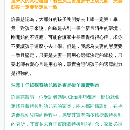
過來人的真心建議：若已決定要送孩子上幼兒園，夫妻
態度一定要堅定且一致
許書慈認為，大部分的孩子剛開始去上學一定哭！畢
竟，對孩子來說，的確是去到一個全新且陌生的環境，
剛開始的不適應，可能會讓家中長輩覺得很心疼，求你
不要讓孩子這麼小去上學。但是，我認為夫妻的態度要
一致且堅定，只要是夫妻一同用心選擇決定的學校，只
要老師有愛心且是用心的，事實會證明孩子的適應能力
是很強的。
注意！仔細觀察幼兒園是否是掛羊頭賣狗肉
許書慈跟另一位受訪者媽咪 Chris剛巧都是一開始就鎖
定找尋蒙特梭利幼兒園的家長，兩人都同樣談到，在挑
選參觀幼兒園的過程中，感覺其實有滿多標榜蒙特梭利
的園所，其實並未真正實踐蒙特梭利的理念，家長必須