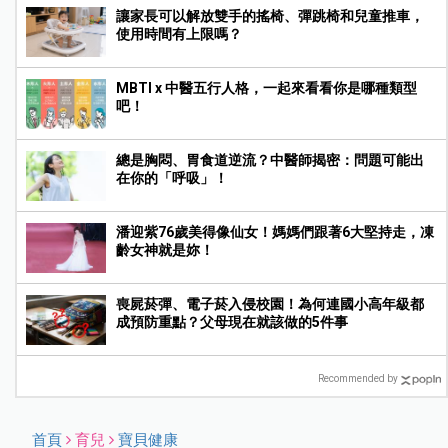
讓家長可以解放雙手的搖椅、彈跳椅和兒童推車，
使用時間有上限嗎？
MBTI x 中醫五行人格，一起來看看你是哪種類型
吧！
總是胸悶、胃食道逆流？中醫師揭密：問題可能出
在你的「呼吸」！
潘迎紫76歲美得像仙女！媽媽們跟著6大堅持走，凍
齡女神就是妳！
喪屍菸彈、電子菸入侵校園！為何連國小高年級都
成預防重點？父母現在就該做的5件事
Recommended by
首頁
育兒
寶貝健康