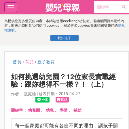
Toggle
navigation
為提供您更多優質的內容，本網站使用cookies分析技術。若繼續閱覽本網站內
容，即表示您同意我們使用 cookies， 關於更多cookies資訊請閱讀我們的
隱私
權說明
。
我知道了
首頁
育兒
親子教育
如何挑選幼兒園？12位家長實戰經
驗：跟妳想得不一樣？！（上）
作者： 敖庭綸 | 發表日期：2018-04-27
收藏
關鍵字：
幼兒園
、
幼兒
、
學習
、
補助
每一個家庭都可能有各自不同的理由，讓孩子開