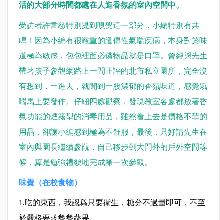
活的大部分時間都處在人造香氛的室內空間中。
受訪者許書慈特別提到嗅覺這一部分，小編特別有共
鳴！因為小編有很嚴重的遺傳性氣喘疾病，本身對於味
道極為敏感，包包裡面必備物品就是口罩。曾經與先生
帶著孩子參觀網路上一間正評的北市私立園所，完全沒
有想到，一進去，就聞到一股濃郁的香氛味道，感覺氣
喘馬上要發作。仔細四處觀察，發現教室各處都放著香
氛功能的煙霧型的消毒用品，雖然看上去是價格不菲的
用品，卻讓小編感到極為不舒服，最後，只好請先生在
室內與園長繼續參觀，自己移步到大門外的戶外空間等
候，算是勉強禮貌地完成第一次參觀。
味覺（在校食物）
1.吃的東西，我認爲只要衛生，糖分不過量即可，不至
於嚴格要求餐餐蔬果。