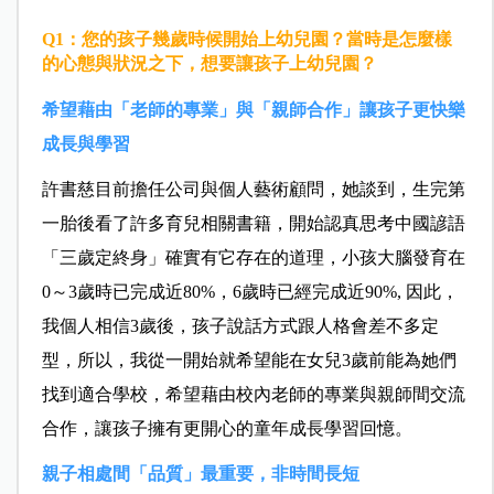
Q1：您的孩子幾歲時候開始上幼兒園？當時是怎麼樣
的心態與狀況之下，想要讓孩子上幼兒園？
希望藉由「老師的專業」與「親師合作」讓孩子更快樂
成長與學習
許書慈目前擔任公司與個人藝術顧問
，她談到，
生完第
一胎後看了許多育兒相關書籍，開始認真思考中國諺語
「三歲定終身」確實有它存在的道理
，
小孩大腦發育在
0～3歲時已完成近80%，6歲時已經完成近90%, 因此，
我個人相信3歲後，孩子說話方式跟人格會差不多定
型
，
所以，我從一開始就希望能在女兒3歲前能為她們
找到適合學校
，
希望藉由校內老師的專業與親師間交流
合作，讓孩子擁有更開心的童年成長學習回憶。
親子相處間「品質」最重要，非時間長短