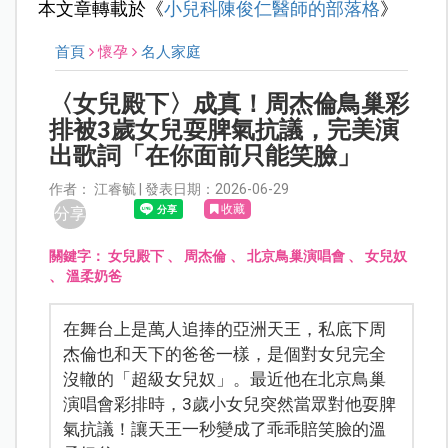
本文章轉載於《
小兒科陳俊仁醫師的部落格
》
首頁
懷孕
名人家庭
〈女兒殿下〉成真！周杰倫鳥巢彩
排被3歲女兒耍脾氣抗議，完美演
出歌詞「在你面前只能笑臉」
作者： 江睿毓 | 發表日期：2026-06-29
收藏
分享
關鍵字：
女兒殿下
、
周杰倫
、
北京鳥巢演唱會
、
女兒奴
、
溫柔奶爸
在舞台上是萬人追捧的亞洲天王，私底下周
杰倫也和天下的爸爸一樣，是個對女兒完全
沒轍的「超級女兒奴」。最近他在北京鳥巢
演唱會彩排時，3歲小女兒突然當眾對他耍脾
氣抗議！讓天王一秒變成了乖乖賠笑臉的溫