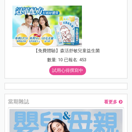
【免費體驗】森活舒敏兒童益生菌
數量: 10 已報名: 453
試用心得撰寫中
當期雜誌
看更多