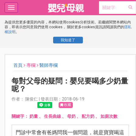
Toggle
navigation
為提供您更多優質的內容，本網站使用cookies分析技術。若繼續閱覽本網站內
容，即表示您同意我們使用 cookies， 關於更多cookies資訊請閱讀我們的
隱私
權說明
。
我知道了
首頁
專欄
醫師專欄
每對父母的疑問：嬰兒要喝多少奶量
呢？
作者： 陳俊仁 | 發表日期：2018-06-19
收藏
關鍵字：
奶量
、
生長曲線
、
母奶
、
配方奶
、
如廁次數
門診中常會有爸媽問我一個問題，就是寶寶喝這