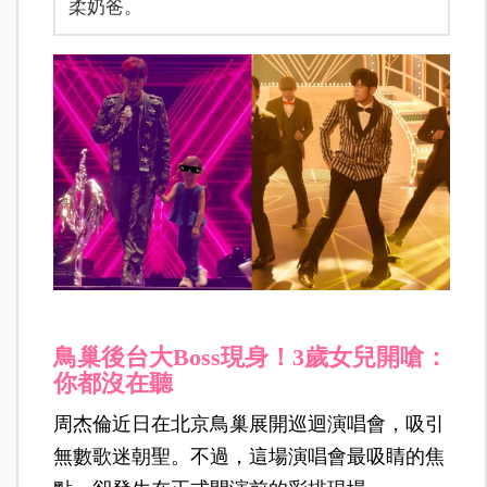
柔奶爸。
鳥巢後台大Boss現身！3歲女兒開嗆：
你都沒在聽
周杰倫近日在北京鳥巢展開巡迴演唱會，吸引
無數歌迷朝聖。不過，這場演唱會最吸睛的焦