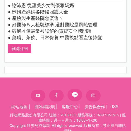
● 謝沛恩 從甜美少女到優雅媽媽
● 剖婦產媽媽各階段照護大全
● 產檢與生產醫院怎麼選？
● 好醫師５大檢驗標準 選對醫院是風險管理
● 破解４個最常被誤解的寶寶安全感問題
● 藥膳、茶飲、日常保養 中醫觀點看產後掉髮
雜誌訂閱
網站地圖
│
隱私權說明
│
客服中心
│
廣告與合作
|
RSS
婦幼網路股份有限公司 統編：70458331 服務專線：02-8712-5959 | 服
務時間：週一～週五：10:00~17:30
Copyright © 嬰兒與母親. All rights reserved. 版權所有，禁止擅自轉貼
節錄