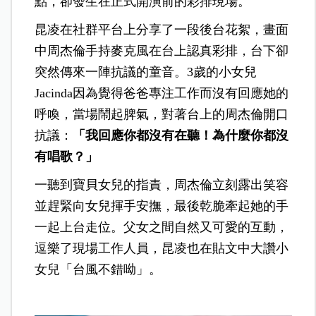
點，卻發生在正式開演前的彩排現場。
昆凌在社群平台上分享了一段後台花絮，畫面
中周杰倫手持麥克風在台上認真彩排，台下卻
突然傳來一陣抗議的童音。3歲的小女兒
Jacinda因為覺得爸爸專注工作而沒有回應她的
呼喚，當場鬧起脾氣，對著台上的周杰倫開口
抗議：
「我回應你都沒有在聽！為什麼你都沒
有唱歌？」
一聽到寶貝女兒的指責，周杰倫立刻露出笑容
並趕緊向女兒揮手安撫，最後乾脆牽起她的手
一起上台走位。父女之間自然又可愛的互動，
逗樂了現場工作人員，昆凌也在貼文中大讚小
女兒「台風不錯呦」。