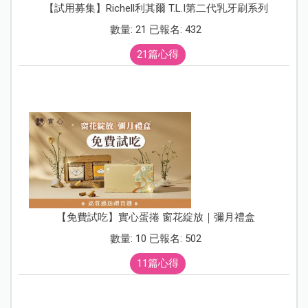
【試用募集】Richell利其爾 T.L.I第二代乳牙刷系列
數量: 21 已報名: 432
21篇心得
【免費試吃】實心蛋捲 窗花綻放｜彌月禮盒
數量: 10 已報名: 502
11篇心得