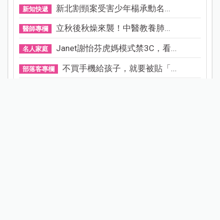
新北割頸案受害少年楊承勳名...
新知快遞
立秋後秋燥來襲！中醫教養肺...
醫師專欄
Janet謝怡芬虎媽模式禁3C，看...
名人家庭
不買手機給孩子，就要被貼「...
部落客專欄
為什麼不想或不敢生二胎？這8...
家庭關係
0.05%阿托品近視控制眼藥水納...
寶貝健康
晚婚晚育是無法改變的現實，...
醫師專欄
小說家青竹酒產後成半植物人...
產後照護
守護寶寶的黃金睡眠：為什麼...
專家專欄
試用募集
看更多