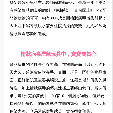
林新醫院小兒科主治醫師簡雅莉表示，臺灣一年四季皆
有感染輪狀病毒的病例，根據統計，目前因上吐下瀉至
門診就診的寶寶，約有30％成是因輪狀病毒感染引起；
因上吐下瀉導致脫水需要住院治療的寶寶，則約40％為
輪狀病毒感染所造成。
輪狀病毒潛藏玩具中，寶寶要當心
輪狀病毒的特性是生存力高，在物體表面可以存活約10
天之久，普遍會依附在手、桌面、玩具、門把等物品表
面，正好是孩童最容易觸摸之處，無疑是增加傳染的風
險性。加上輪狀病毒的傳染途徑主要經由糞口、飛沫傳
染，每1公克的糞便中，約有1011個病毒顆粒，但只要
接觸到10隻以上的病毒就會在體內繁殖，產生症狀，其
傳染力強、容易造成群聚感染，實在很難預防。