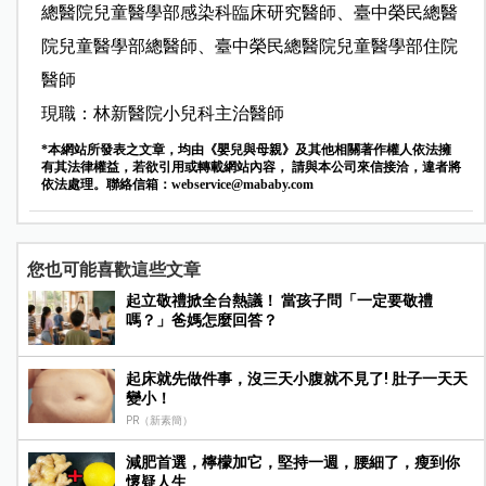
總醫院兒童醫學部感染科臨床研究醫師、臺中榮民總醫
院兒童醫學部總醫師、臺中榮民總醫院兒童醫學部住院
醫師
現職：林新醫院小兒科主治醫師
*本網站所發表之文章，均由《嬰兒與母親》及其他相關著作權人依法擁
有其法律權益，若欲引用或轉載網站內容， 請與本公司來信接洽，違者將
依法處理。聯絡信箱：
webservice@mababy.com
您也可能喜歡這些文章
起立敬禮掀全台熱議！ 當孩子問「一定要敬禮
嗎？」爸媽怎麼回答？
起床就先做件事，沒三天小腹就不見了! 肚子一天天
變小！
PR（新素簡）
減肥首選，檸檬加它，堅持一週，腰細了，瘦到你
懷疑人生