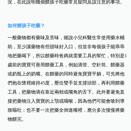
況，在此說明幾個餵孩子吃藥常見疑問及該注意的事項。
如何餵孩子吃藥？
一般藥物都有藥味及苦味，雖說小兒科醫生常使用藥水輔
助，至少讓藥物有些甜味好入口，但並非每個孩子能乖乖
地把藥喝下，所以餵藥時爸媽就需要工具的幫忙，特別是1
歲前的寶寶可善用餵藥工具，例如滴管、空針筒、餵藥器
或奶瓶上的奶嘴。在餵藥的同時避免寶寶平躺，可先將他
們抱在懷裡維持45度，壓住雙手並支撐頭部，再利用餵藥
工具，把藥物滴在靠近兩頰或嘴角的舌下。此外要避免直
接把藥物注入寶寶的上顎或咽喉，因為他們可能會嗆到導
致嘔吐；也不要一次把藥全倒進嘴裡，應分多次慢慢將藥
物餵完。