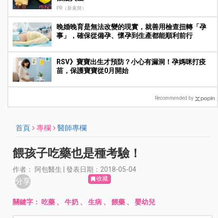
PR（新素簡）
晚婚晚育是無法改變的現實，就善用檢查扭轉「孕
事」，確保從備孕、懷孕到生產都能順利前行
RSV》寶寶出生才預防？小心有漏洞！孕媽咪打疫
苗，保護寶寶從0月開始
Recommended by
首頁
專欄
醫師專欄
餵孩子吃藥也是種考驗！
作者： 阿包醫生 | 發表日期：2018-05-04
收藏
分享
關鍵字：
吃藥
、
牛奶
、
生病
、
餵藥
、
嬰幼兒