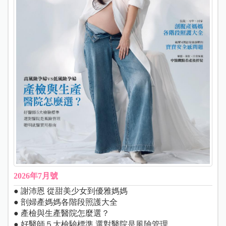
2026年7月號
● 謝沛恩 從甜美少女到優雅媽媽
● 剖婦產媽媽各階段照護大全
● 產檢與生產醫院怎麼選？
● 好醫師５大檢驗標準 選對醫院是風險管理