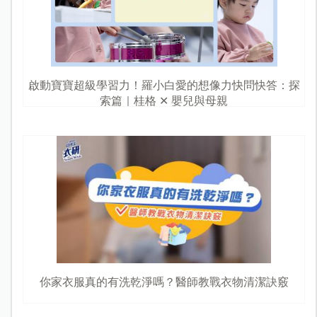
啟動寶寶超級學習力！羅小白愛的想像力快問快答：探
索篇｜桂格 ✕ 嬰兒與母親
你家衣服真的有洗乾淨嗎？醫師教戰衣物清潔訣竅