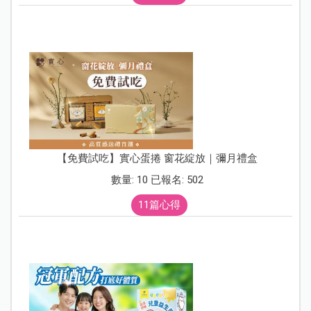
【免費試吃】實心蛋捲 窗花綻放｜彌月禮盒
數量: 10 已報名: 502
11篇心得