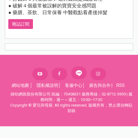
● 破解４個最常被誤解的寶寶安全感問題
● 藥膳、茶飲、日常保養 中醫觀點看產後掉髮
雜誌訂閱
網站地圖
│
隱私權說明
│
客服中心
│
廣告與合作
|
RSS
婦幼網路股份有限公司 統編：70458331 服務專線：02-8712-5959 | 服
務時間：週一～週五：10:00~17:30
Copyright © 嬰兒與母親. All rights reserved. 版權所有，禁止擅自轉貼
節錄