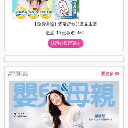
【免費體驗】森活舒敏兒童益生菌
數量: 10 已報名: 453
試用心得撰寫中
當期雜誌
看更多