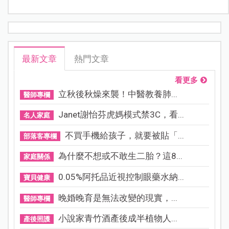
最新文章
熱門文章
看更多
立秋後秋燥來襲！中醫教養肺...
醫師專欄
Janet謝怡芬虎媽模式禁3C，看...
名人家庭
不買手機給孩子，就要被貼「...
部落客專欄
為什麼不想或不敢生二胎？這8...
家庭關係
0.05%阿托品近視控制眼藥水納...
寶貝健康
晚婚晚育是無法改變的現實，...
醫師專欄
小說家青竹酒產後成半植物人...
產後照護