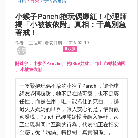
首頁
育兒
學習當爸媽
小猴子Panchi抱玩偶爆紅！心理師
揭「小被被依附」真相：千萬別急
著戒！
作者： 王佳琦 | 發表日期：2026-03-19
收藏
分享
關鍵字：
小猴子Panchi
、
抱IKEA娃娃
、
市川市動植物園
、
小被被依附
一隻緊抱玩偶不放的小猴子Panchi，讓全球
網友瞬間破防，牠不是在裝可愛，也不是耍
任性，而是在用「唯一能抓住的東西」，撐
過失去媽媽的世界，讓人安心的是，最新觀
察發現，Panchi已經開始慢慢融入猴群，甚
至出現與同伴互動的行為，代表牠正在把安
全感，從「玩偶」轉移到「真實關係」。