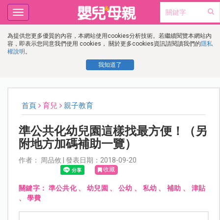
Toggle
navigation
為提供您更多優質的內容，本網站使用cookies分析技術。若繼續閱覽本網站內
容，即表示您同意我們使用 cookies， 關於更多cookies資訊請閱讀我們的
隱私
權說明
。
我知道了
首頁
育兒
親子教育
準公共化幼兒園這樣找最方便！（另
附地方加碼補助一覽）
作者： 周品攸 | 發表日期：2018-09-20
收藏
關鍵字：
準公共化
、
幼兒園
、
公幼
、
私幼
、
補助
、
津貼
、
學費