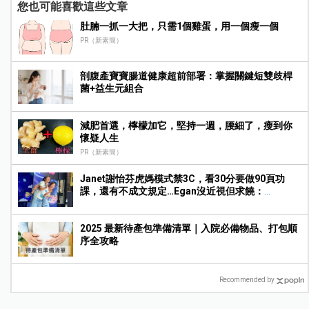
您也可能喜歡這些文章
肚腩一抓一大把，只需1個雞蛋，用一個瘦一個
PR（新素簡）
剖腹產寶寶腸道健康超前部署：掌握關鍵短雙歧桿
菌+益生元組合
減肥首選，檸檬加它，堅持一週，腰細了，瘦到你
懷疑人生
PR（新素簡）
Janet謝怡芬虎媽模式禁3C，看30分要做90頁功
課，還有不成文規定…Egan沒近視但求饒：
Mummy, please～
2025 最新待產包準備清單｜入院必備物品、打包順
序全攻略
Recommended by