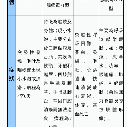
體
腸病毒71型
型
特徵為發燒及
身體出現小水
主要為呼吸
突發性呼
泡，主要分布
道感染症
吸困難、
於口腔黏膜及
狀，如：發
突發性發
蒼白、發
舌頭，其次為
燒、流鼻
燒、嘔吐及
紺、嘔
軟顎、牙齦和
水、咳嗽、
症
咽峽部出現
吐。心跳
嘴唇，四肢則
喉嚨痛、肺
狀
小水泡或潰
過速，快
是手掌及腳
炎、神經症
瘍，病程為
速演變成
掌、手指及腳
狀（急性無
4至6天
心衰竭、
趾。常因口腔
力脊髓炎導
休克、甚
潰瘍而無法進
致肢體麻
至死亡。
食，病程為7
痺）。