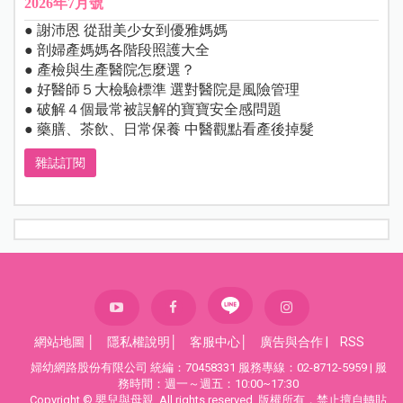
2026年7月號
● 謝沛恩 從甜美少女到優雅媽媽
● 剖婦產媽媽各階段照護大全
● 產檢與生產醫院怎麼選？
● 好醫師５大檢驗標準 選對醫院是風險管理
● 破解４個最常被誤解的寶寶安全感問題
● 藥膳、茶飲、日常保養 中醫觀點看產後掉髮
雜誌訂閱
網站地圖
│
隱私權說明
│
客服中心
│
廣告與合作
|
RSS
婦幼網路股份有限公司 統編：70458331 服務專線：02-8712-5959 | 服
務時間：週一～週五：10:00~17:30
Copyright © 嬰兒與母親. All rights reserved. 版權所有，禁止擅自轉貼