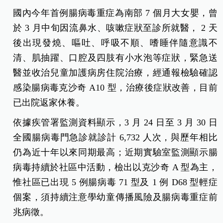
國內今年首例腸病毒重症為南部 7 個月大女嬰，曾
於 3 月中旬因流鼻水、咳嗽症狀至診所就醫， 2 天
後出現發燒、嘔吐、呼吸不順、嗜睡伴隨意識不
清、肌抽躍、口腔及四肢有小水泡等症狀，緊急送
醫並收治兒童加護病房住院治療，經通報檢驗確認
感染腸病毒克沙奇 A10 型，治療後症狀改善，目前
已出院返家休養。
依據疾管署監測資料顯示，3 月 24 日至 3 月 30 日
全國腸病毒門急診就診計 6,732 人次，與歷年相比
仍為近十年以來同期最高；近期實驗室監測顯示腸
病毒持續於社區中活動，檢出以克沙奇 A 型為主，
惟社區已出現 5 例腸病毒 71 型及 1 例 D68 型輕症
個案，須持續注意學幼童傳播風險及腸病毒重症前
兆病徵。