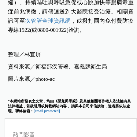
縮）、持續嘔吐與呼吸急促或心跳加快等腸病毒重
症前兆病徵，請儘速送到大醫院接受治療。相關資
訊可至
疾管署全球資訊網
，或撥打國內免付費防疫
專線1922(或0800-001922)洽詢。
整理／林宜屏
資料來源／衛福部疾管署、嘉義縣衛生局
圖片來源／photo-ac
*本網站所發表之文章，均由《嬰兒與母親》及其他相關著作權人依法擁有其
法律權益，若欲引用或轉載網站內容， 請與本公司來信接洽，違者將依法處
理。聯絡信箱：
[email protected]
熱門影音