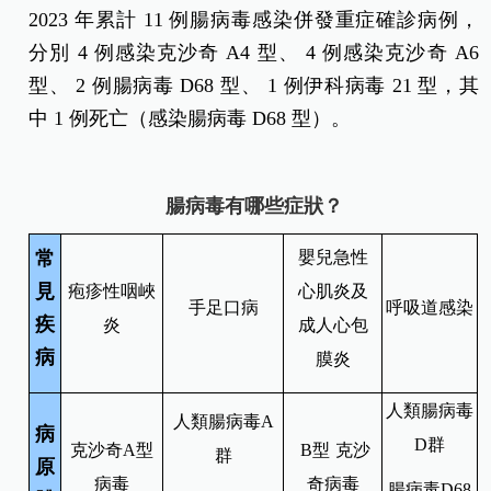
2023 年累計 11 例腸病毒感染併發重症確診病例，
分別 4 例感染克沙奇 A4 型、 4 例感染克沙奇 A6
型、 2 例腸病毒 D68 型、 1 例伊科病毒 21 型，其
中 1 例死亡（感染腸病毒 D68 型）。
腸病毒有哪些症狀？
常
嬰兒急性
見
疱疹性咽峽
心肌炎及
手足口病
呼吸道感染
疾
炎
成人心包
病
膜炎
人類腸病毒
人類腸病毒A
病
D群
克沙奇A型
B型
克沙
群
原
病毒
奇病毒
腸病毒D68