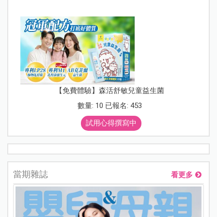
【免費體驗】森活舒敏兒童益生菌
數量: 10 已報名: 453
試用心得撰寫中
當期雜誌
看更多