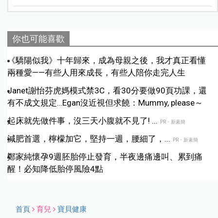
你也可能喜歡
《驕陽似我》十年歸來，成為母親之後，我才真正看懂
兩種愛——有些人用來成長，有些人陪你走完人生
Janet謝怡芬虎媽模式禁3C，看30分要做90頁功課，還
有不成文規定…Egan沒近視但求饒：Mummy, please～
起床就先做件事，沒三天小腹就不見了! ...
PR・新素簡
減肥首選，檸檬加它，堅持一週，腰細了，...
PR・新素簡
鄭家純懷孕9週胚胎停止發育，半夜邊痛邊叫、累到痛
醒！必知降低胎停風險4點
首頁
育兒
寶貝健康