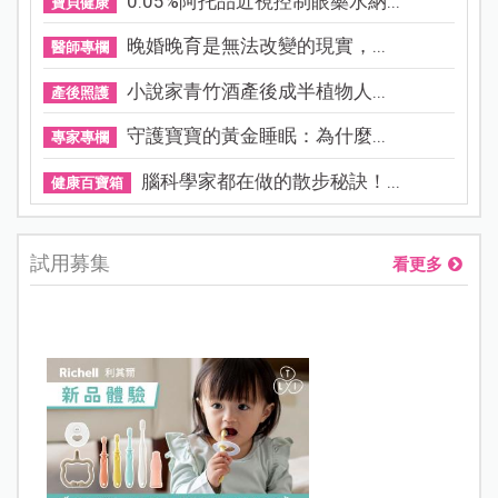
0.05%阿托品近視控制眼藥水納...
寶貝健康
晚婚晚育是無法改變的現實，...
醫師專欄
小說家青竹酒產後成半植物人...
產後照護
守護寶寶的黃金睡眠：為什麼...
專家專欄
腦科學家都在做的散步秘訣！...
健康百寶箱
試用募集
看更多