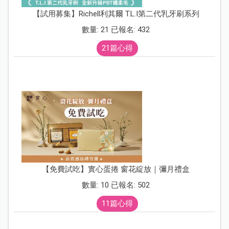
【試用募集】Richell利其爾 T.L.I第二代乳牙刷系列
數量: 21 已報名: 432
21篇心得
【免費試吃】實心蛋捲 窗花綻放｜彌月禮盒
數量: 10 已報名: 502
11篇心得