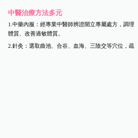
中醫治療方法多元
1.中藥內服：經專業中醫師辨證開立專屬處方，調理
體質、改善過敏體質。
2.針灸：選取曲池、合谷、血海、三陰交等穴位，疏
通經絡、調和氣血、減輕搔癢。
3.中藥外洗：以蕁麻疹常用之苦參、白鮮皮、地膚子
等藥材煎水外洗，緩解局部紅腫與癢感。
4.推拿按摩：適度按摩相關經絡與穴位，有助於提升
免疫力與身心放鬆。
日常調養與預防建議