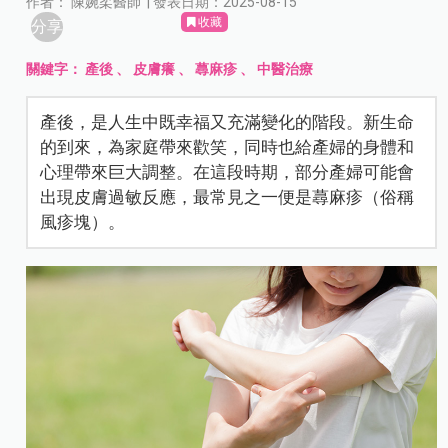
作者： 陳婉柔醫師 | 發表日期：2025-08-15
收藏
分享
關鍵字：
產後
、
皮膚癢
、
蕁麻疹
、
中醫治療
產後，是人生中既幸福又充滿變化的階段。新生命
的到來，為家庭帶來歡笑，同時也給產婦的身體和
心理帶來巨大調整。在這段時期，部分產婦可能會
出現皮膚過敏反應，最常見之一便是蕁麻疹（俗稱
風疹塊）。