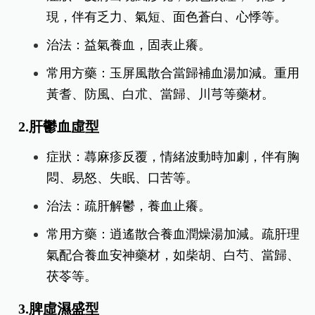
現，伴有乏力、氣短、面色蒼白、心悸等。
治法：益氣養血，固表止癢。
常用方藥：玉屏風散合當歸補血湯加減。重用
黃耆、防風、白朮、當歸、川芎等藥材。
2.肝鬱血虛型
症狀：蕁麻疹反覆，情緒波動時加劇，伴有胸
悶、易怒、失眠、口苦等。
治法：疏肝解鬱，養血止癢。
常用方藥：逍遙散合養血潤燥湯加減。疏肝理
氣配合養血安神藥材，如柴胡、白芍、當歸、
茯苓等。
3.脾虛濕盛型