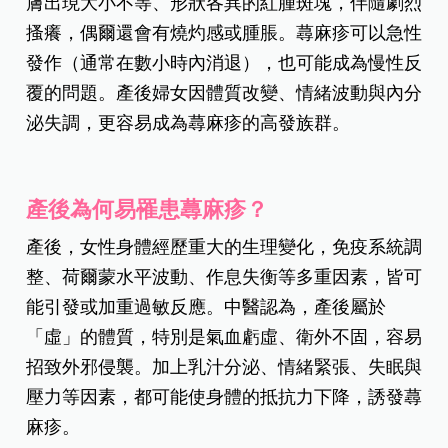
膚出現大小不等、形狀各異的紅腫斑塊，伴隨劇烈
搔癢，偶爾還會有燒灼感或腫脹。蕁麻疹可以急性
發作（通常在數小時內消退），也可能成為慢性反
覆的問題。產後婦女因體質改變、情緒波動與內分
泌失調，更容易成為蕁麻疹的高發族群。
產後為何易罹患蕁麻疹？
產後，女性身體經歷重大的生理變化，免疫系統調
整、荷爾蒙水平波動、作息失衡等多重因素，皆可
能引發或加重過敏反應。中醫認為，產後屬於
「虛」的體質，特別是氣血虧虛、衛外不固，容易
招致外邪侵襲。加上乳汁分泌、情緒緊張、失眠與
壓力等因素，都可能使身體的抵抗力下降，誘發蕁
麻疹。