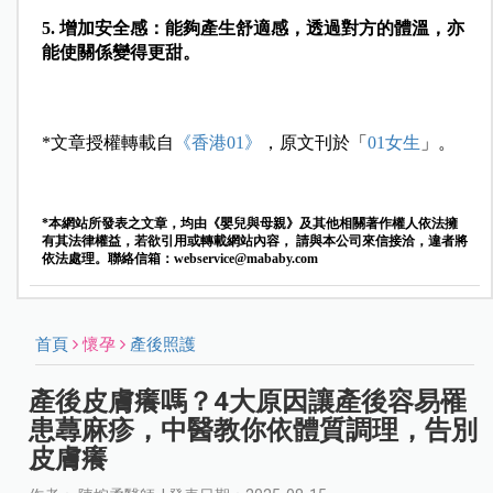
5. 增加安全感：
能夠產生舒適感，透過對方的體溫，亦
能使關係變得更甜。
*文章授權轉載自
《香港01》
，原文刊於「
01女生
」。
*本網站所發表之文章，均由《嬰兒與母親》及其他相關著作權人依法擁
有其法律權益，若欲引用或轉載網站內容， 請與本公司來信接洽，違者將
依法處理。聯絡信箱：
webservice@mababy.com
首頁
懷孕
產後照護
產後皮膚癢嗎？4大原因讓產後容易罹
患蕁麻疹，中醫教你依體質調理，告別
皮膚癢