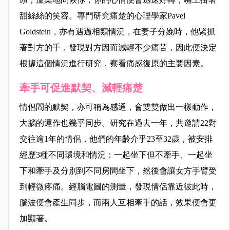
甜絲絲的笑容。專門研究痛楚的心理學家Pavel
Goldstein，亦有遇過相類情況，在妻子分娩時，他緊抓
著對方的手，發現對方因而減輕不少痛苦，因此便決定
根據這個情況進行研究，察看痛感復原的主要因素。
牽手可促進默契、減輕痛楚
情侶間的默契，亦可稱為感通，會雙雙做出一樣動作，
大腦的運作也幾乎同步。研究在過去一年，共邀請22對
交往逾1年的情侶，他們的年齡介乎23至32歲，被安排
經歷3種不同環境和情況：一起坐下但不牽手、一起坐
下和牽手及分別到不同房間坐下，然後會讓女方手臂受
到輕微疼痛。經腦電圖的測量，發現情侶靠近彼此時，
腦波便會產生同步，而兩人互相牽手的話，效果便會更
加顯著。