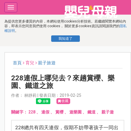
Toggle
navigation
為提供您更多優質的內容，本網站使用cookies分析技術。若繼續閱覽本網站內
容，即表示您同意我們使用 cookies， 關於更多cookies資訊請閱讀我們的
隱私
權說明
。
我知道了
首頁
育兒
親子旅遊
228連假上哪兒去？來趟賞櫻、樂
園、鐵道之旅
作者： 林靜莉 | 發表日期：2019-02-25
收藏
關鍵字：
228
、
連假
、
賞櫻
、
遊樂園
、
鐵道
、
親子遊
228總共有四天連假，假期不妨帶著孩子一同出