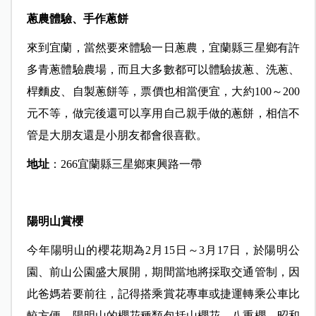
蔥農體驗、手作蔥餅
來到宜蘭，當然要來體驗一日蔥農，宜蘭縣三星鄉有許
多青蔥體驗農場，而且大多數都可以體驗拔蔥、洗蔥、
桿麵皮、自製蔥餅等，票價也相當便宜，大約100～200
元不等，做完後還可以享用自己親手做的蔥餅，相信不
管是大朋友還是小朋友都會很喜歡。
地址
：266宜蘭縣三星鄉東興路一帶
陽明山賞櫻
今年陽明山的櫻花期為2月15日～3月17日，於陽明公
園、前山公園盛大展開，期間當地將採取交通管制，因
此爸媽若要前往，記得搭乘賞花專車或捷運轉乘公車比
較方便，陽明山的櫻花種類包括山櫻花、八重櫻、昭和