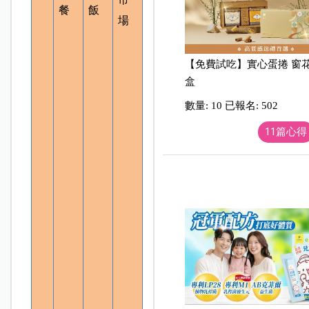
餐
飯
場
【免費試吃】實心蛋捲 窗
盒
數量: 10 已報名: 502
11篇心得