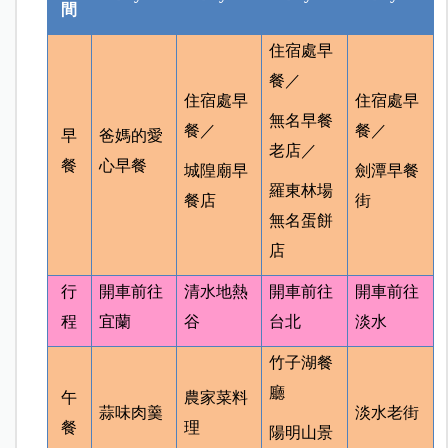
間
住宿處早
餐／
住宿處早
住宿處早
無名早餐
餐／
餐／
早
爸媽的愛
老店／
餐
心早餐
城隍廟早
劍潭早餐
羅東林場
餐店
街
無名蛋餅
店
行
開車前往
清水地熱
開車前往
開車前往
程
宜蘭
谷
台北
淡水
竹子湖餐
廳
午
農家菜料
蒜味肉羹
淡水老街
餐
理
陽明山景