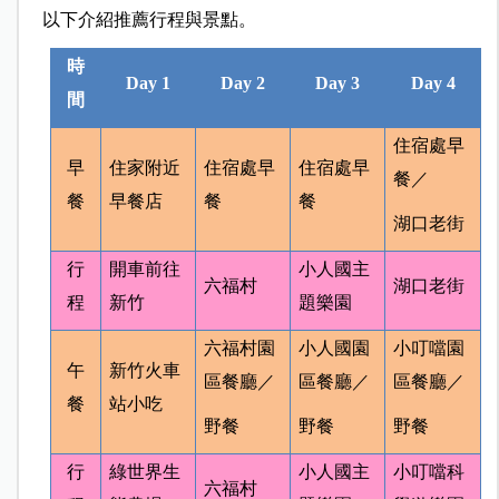
以下介紹推薦行程與景點。
時
Day 1
Day 2
Day 3
Day 4
間
住宿處早
早
住家附近
住宿處早
住宿處早
餐／
餐
早餐店
餐
餐
湖口老街
行
開車前往
小人國主
六福村
湖口老街
程
新竹
題樂園
六福村園
小人國園
小叮噹園
午
新竹火車
區餐廳／
區餐廳／
區餐廳／
餐
站小吃
野餐
野餐
野餐
行
綠世界生
小人國主
小叮噹科
六福村