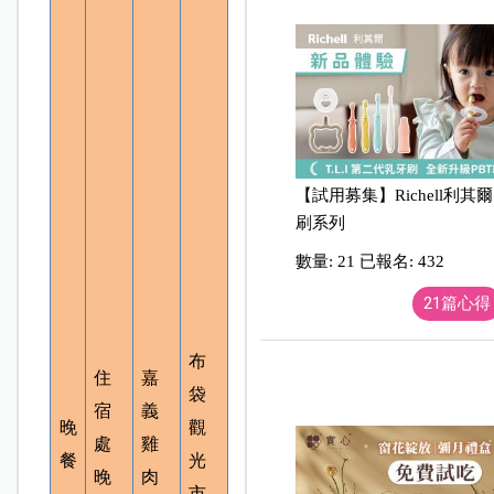
【試用募集】Richell利其爾
刷系列
數量: 21 已報名: 432
21篇心得
布
住
嘉
袋
宿
義
晚
觀
處
雞
餐
光
晚
肉
市