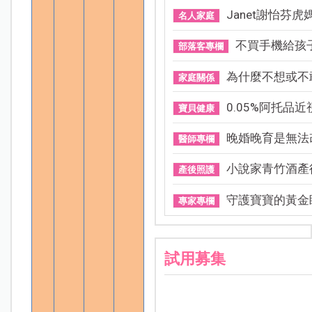
Janet謝怡芬虎媽模
名人家庭
不買手機給孩子，
部落客專欄
為什麼不想或不敢生
家庭關係
0.05%阿托品近視
寶貝健康
晚婚晚育是無法改
醫師專欄
小說家青竹酒產後
產後照護
守護寶寶的黃金睡
專家專欄
試用募集