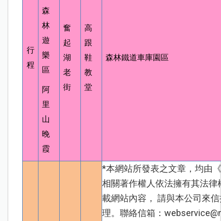
森
林
奮
高
遊
起
跟
行
樂
湖
鞋
森林鐵道車庫園區
程
區
老
教
街
堂
阿
里
山
晚
霞
*本網站所發表之文章，均由
相關著作權人依法擁有其法律
載網站內容， 請與本公司來
理。聯絡信箱：
webservice@