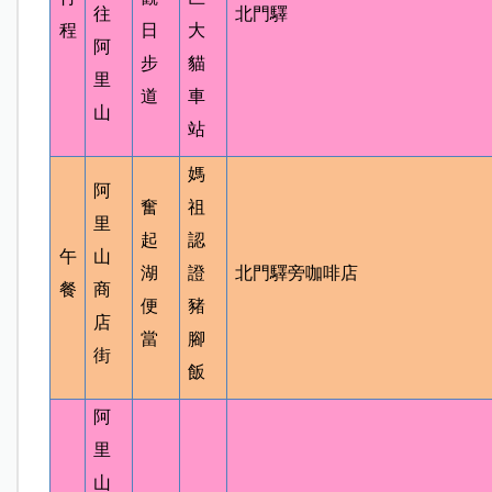
往
北門驛
程
日
大
阿
步
貓
里
道
車
山
站
媽
阿
奮
祖
里
起
認
午
山
湖
證
北門
驛旁咖啡店
餐
商
便
豬
店
當
腳
街
飯
阿
里
山