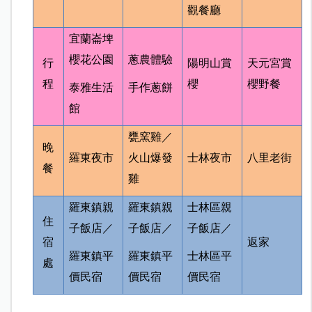
觀餐廳
宜蘭崙埤
櫻花公園
蔥農體驗
行
陽明山賞
天元宮賞
程
櫻
櫻野餐
泰雅生活
手作蔥餅
館
甕窯雞／
晚
羅東夜市
火山爆發
士林夜市
八里老街
餐
雞
羅東鎮親
羅東鎮親
士林區親
住
子飯店／
子飯店／
子飯店／
宿
返家
羅東鎮平
羅東鎮平
士林區平
處
價民宿
價民宿
價民宿