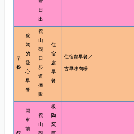
看
日
出
祝
爸
山
媽
住
觀
的
宿
住宿處早餐／
早
日
愛
處
餐
步
古早味肉嗲
心
早
道
早
餐
攤
餐
販
板
開
祝
陶
車
山
窯
前
行
觀
巨