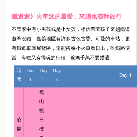
鐵道遊》火車迷的最愛，來趟嘉義輕旅行
不管家中有小男孩或是小女孩，相信帶著孩子來趟鐵道
遊準沒錯，嘉義地區有許多古色古香、可愛的車站，更
有鐵道車庫展覽區，還能搭乘小火車看日出，吃鐵路便
當，有吃又有得玩的行程，爸媽千萬不要錯過。
時
Day
Day
Day
Day 4
間
1
2
3
祝
山
觀
凌
日
晨
樓