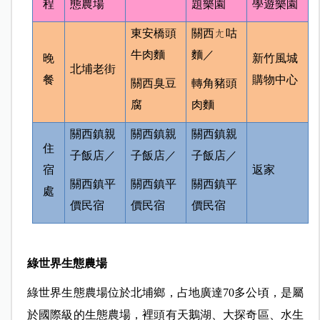
程
態農場
題樂園
學遊樂園
東安橋頭
關西ㄤ咕
牛肉麵
麵／
晚
新竹風城
北埔老街
餐
購物中心
關西臭豆
轉角豬頭
腐
肉麵
關西鎮親
關西鎮親
關西鎮親
住
子飯店／
子飯店／
子飯店／
宿
返家
關西鎮平
關西鎮平
關西鎮平
處
價民宿
價民宿
價民宿
綠世界生態農場
綠世界生態農場位於北埔鄉，占地廣達70多公頃，是屬
於國際級的生態農場，裡頭有天鵝湖、大探奇區、水生