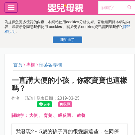
Toggle
navigation
為提供您更多優質的內容，本網站使用cookies分析技術。若繼續閱覽本網站內
容，即表示您同意我們使用 cookies， 關於更多cookies資訊請閱讀我們的
隱私
權說明
。
我知道了
首頁
專欄
部落客專欄
一直講大便的小孩，你家寶寶也這樣
嗎？
作者： 琦琦 | 發表日期：2019-03-25
收藏
關鍵字：
大便
、
育兒
、
唱反調
、
教養
我發現2～5歲的孩子真的很愛講這些，在同儕