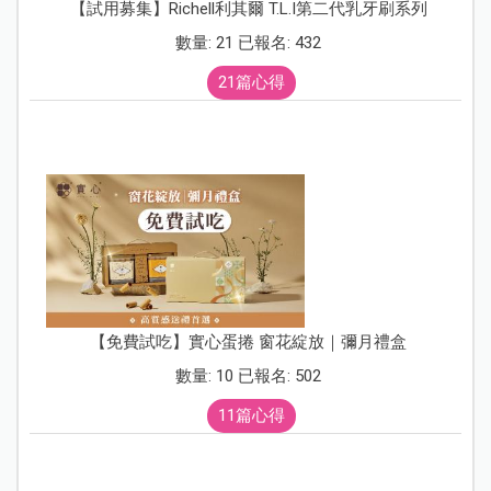
【試用募集】Richell利其爾 T.L.I第二代乳牙刷系列
數量: 21 已報名: 432
21篇心得
【免費試吃】實心蛋捲 窗花綻放｜彌月禮盒
數量: 10 已報名: 502
11篇心得