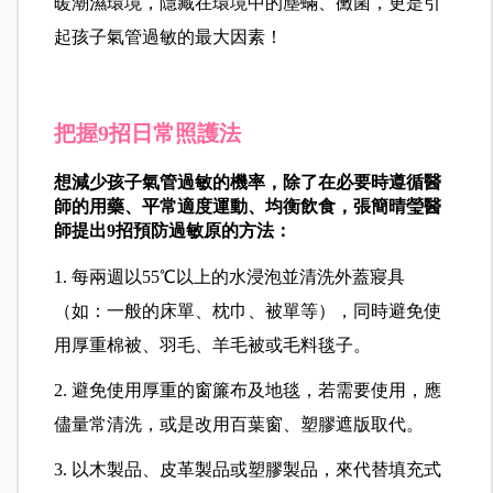
暖潮濕環境，隱藏在環境中的塵蟎、黴菌，更是引
起孩子氣管過敏的最大因素！
把握9招日常照護法
想減少孩子氣管過敏的機率，除了在必要時遵循醫
師的用藥、平常適度運動、均衡飲食，張簡晴瑩醫
師提出9招預防過敏原的方法：
1. 每兩週以55℃以上的水浸泡並清洗外蓋寢具
（如：一般的床單、枕巾、被單等），同時避免使
用厚重棉被、羽毛、羊毛被或毛料毯子。
2. 避免使用厚重的窗簾布及地毯，若需要使用，應
儘量常清洗，或是改用百葉窗、塑膠遮版取代。
3. 以木製品、皮革製品或塑膠製品，來代替填充式