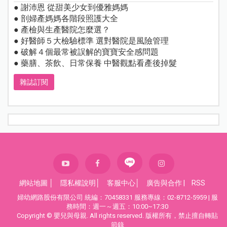
● 謝沛恩 從甜美少女到優雅媽媽
● 剖婦產媽媽各階段照護大全
● 產檢與生產醫院怎麼選？
● 好醫師５大檢驗標準 選對醫院是風險管理
● 破解４個最常被誤解的寶寶安全感問題
● 藥膳、茶飲、日常保養 中醫觀點看產後掉髮
雜誌訂閱
網站地圖
│
隱私權說明
│
客服中心
│
廣告與合作
|
RSS
婦幼網路股份有限公司 統編：70458331 服務專線：02-8712-5959 | 服
務時間：週一～週五：10:00~17:30
Copyright © 嬰兒與母親. All rights reserved. 版權所有，禁止擅自轉貼
節錄