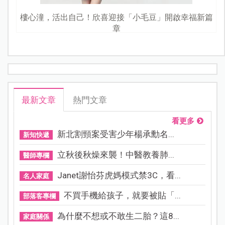
樓心潼，活出自己！欣喜迎接「小毛豆」開啟幸福新篇
章
最新文章
熱門文章
看更多
新北割頸案受害少年楊承勳名...
新知快遞
立秋後秋燥來襲！中醫教養肺...
醫師專欄
Janet謝怡芬虎媽模式禁3C，看...
名人家庭
不買手機給孩子，就要被貼「...
部落客專欄
為什麼不想或不敢生二胎？這8...
家庭關係