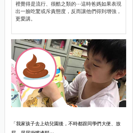
裡覺得是流行、很酷之類的⋯這時爸媽如果表現
出一臉吃驚或斥責態度，反而讓他們得到增強，
更愛講。
「我家孩子去上幼兒園後，不時都跟同學們大便、放
屁、尿尿掛嘴邊耶⋯