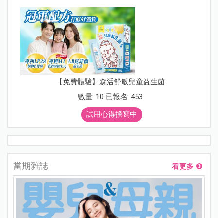
【免費體驗】森活舒敏兒童益生菌
數量: 10 已報名: 453
試用心得撰寫中
當期雜誌
看更多