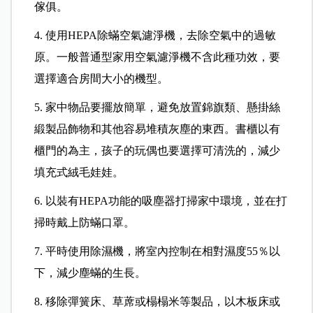
傢俱。
4. 使用HEPA除蟎空氣濾淨機，去除空氣中的過敏
原。一般普通型家用空氣濾淨機不含此種功效，要
選擇適合房間大小的機型。
5. 家中物品要擺放簡單，避免放置錦旗類、懸掛絲
緞製品飾物和其他容易堆積灰塵的東西。書櫃以有
櫃門的為主，孩子的玩偶也要選擇可清洗的，減少
填充式絨毛娃娃。
6. 以裝有HEPA功能的吸塵器打掃家中環境，並在打
掃時戴上防蟎口罩。
7. 平時使用除濕機，將室內控制在相對濕度55％以
下，減少塵蟎的生長。
8. 移除彈簧床、草蓆或榻榻米等製品，以木板床或