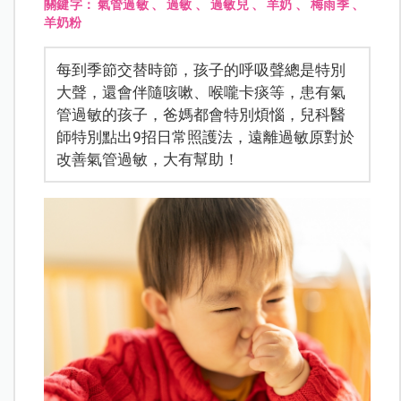
關鍵字：
氣管過敏
、
過敏
、
過敏兒
、
羊奶
、
梅雨季
、
羊奶粉
每到季節交替時節，孩子的呼吸聲總是特別
大聲，還會伴隨咳嗽、喉嚨卡痰等，患有氣
管過敏的孩子，爸媽都會特別煩惱，兒科醫
師特別點出9招日常照護法，遠離過敏原對於
改善氣管過敏，大有幫助！