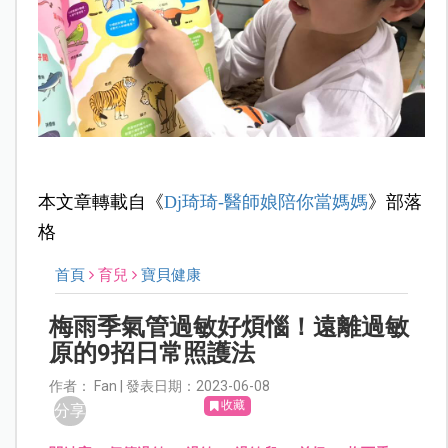
本文章轉載自《
Dj琦琦-醫師娘陪你當媽媽
》部落
格
首頁
育兒
寶貝健康
梅雨季氣管過敏好煩惱！遠離過敏
原的9招日常照護法
作者： Fan | 發表日期：2023-06-08
收藏
分享