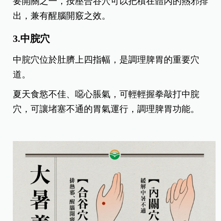
要開關之一，按壓合谷穴可以把積在體內的熱邪排
出，兼有醒腦開竅之效。
3.中脘穴
中脘穴位於肚臍上四指幅，是調理脾胃的重要穴
道。
夏天食慾不佳、噁心脹氣，可輕輕握拳敲打中脘
穴，可讓堵塞不通的胃氣運行，調理脾胃功能。