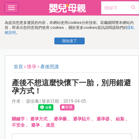
Toggle
navigation
為提供您更多優質的內容，本網站使用cookies分析技術。若繼續閱覽本網站內
容，即表示您同意我們使用 cookies， 關於更多cookies資訊請閱讀我們的
隱私
權說明
。
我知道了
首頁
懷孕
產後照護
產後不想這麼快懷下一胎，別用錯避
孕方式！
作者： 湯佳珮 | 發表日期：2019-04-05
收藏
關鍵字：
避孕方式
、
避孕藥
、
避孕貼片
、
避孕器
、
結紮
、
不安全
、
避孕
、
迷思