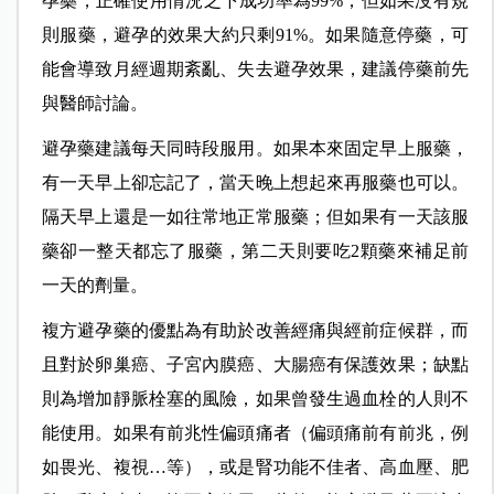
孕藥，正確使用情況之下成功率為99%；但如果沒有規
則服藥，避孕的效果大約只剩91%。如果隨意停藥，可
能會導致月經週期紊亂、失去避孕效果，建議停藥前先
與醫師討論。
避孕藥建議每天同時段服用。如果本來固定早上服藥，
有一天早上卻忘記了，當天晚上想起來再服藥也可以。
隔天早上還是一如往常地正常服藥；但如果有一天該服
藥卻一整天都忘了服藥，第二天則要吃2顆藥來補足前
一天的劑量。
複方避孕藥的優點為有助於改善經痛與經前症候群，而
且對於卵巢癌、子宮內膜癌、大腸癌有保護效果；缺點
則為增加靜脈栓塞的風險，如果曾發生過血栓的人則不
能使用。如果有前兆性偏頭痛者（偏頭痛前有前兆，例
如畏光、複視…等），或是腎功能不佳者、高血壓、肥