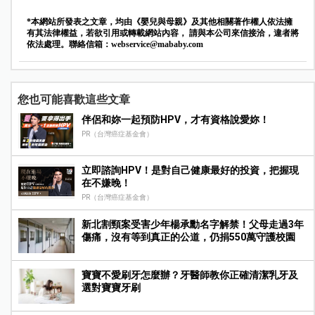
*本網站所發表之文章，均由《嬰兒與母親》及其他相關著作權人依法擁
有其法律權益，若欲引用或轉載網站內容， 請與本公司來信接洽，違者將
依法處理。聯絡信箱：
webservice@mababy.com
您也可能喜歡這些文章
伴侶和妳一起預防HPV，才有資格說愛妳！
PR（台灣癌症基金會）
立即諮詢HPV！是對自己健康最好的投資，把握現
在不嫌晚！
PR（台灣癌症基金會）
新北割頸案受害少年楊承勳名字解禁！父母走過3年
傷痛，沒有等到真正的公道，仍捐550萬守護校園
寶寶不愛刷牙怎麼辦？牙醫師教你正確清潔乳牙及
選對寶寶牙刷