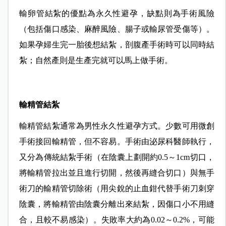
輸卵管結紮的優點為永久性避孕，缺點則為手術風險
（包括傷口感染、麻醉風險、腸子或輸尿管受傷等）。
如果孕婦生完一胎後想結紮，剖腹產手術時可以同時結
紮；自然產則是生產完就可以馬上做手術。
輸精管結紮
輸精管結紮通常為男性永久性避孕方式。少數可用微創
手術接回輸精管，但不容易。手術由泌尿科醫師執行，
又分為傳統結紮手術（在陰囊上劃開約0.5～
1cm
切口，
將輸精管拉出並且進行切開，然後再縫合切口）與無手
術刀的輸精管切除術（用尖銳的止血鉗代替手術刀刺穿
陰囊，將輸精管由陰囊分離出來結紮，因傷口小不用縫
合，且較不易感染）。失敗率大約為0.02～0.2%，可能