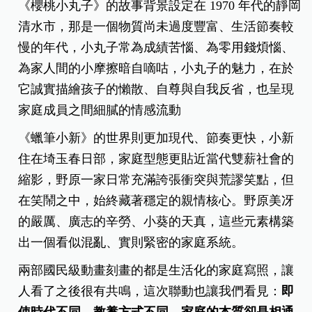
《櫻桃小丸子》的故事背景設定在 1970 年代的靜岡
清水市，那是一個物質尚未過度豐富、生活節奏較
慢的年代，小丸子常為成績苦惱、為零用錢煩惱、
為家人間的小摩擦暗自嘀咕，小丸子的魅力，在於
它誠實描繪孩子的懶散、自尊與自我反省，也呈現
家庭成員之間細膩的情感流動
《蠟筆小新》的世界則更加現代、節奏更快，小新
住在埼玉春日部，家庭型態更貼近當代雙薪社會的
縮影，野原一家日常充滿誇張衝突與荒謬笑點，但
在笑鬧之中，始終藏著穩定的親情核心。野原美冴
的嚴厲、廣志的辛勞、小葵的天真，這些元素構築
出一個看似混亂、實則緊密的家庭系統。
兩部國民級動畫刻畫的都是生活化的家庭寫照，讓
人看了之後很有共鳴，這次聯動也讓我們看見：
即