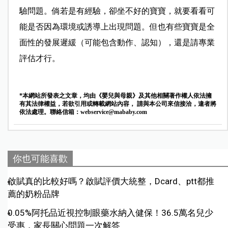
驗問題。倘若是有經驗，卻坐不好的寶寶，就要看看可
能是否因為環境或誘導上出現問題。但也有些寶寶是全
面性的發展遲緩（可能包含動作、認知），還是請專業
評估才行。
*本網站所發表之文章，均由《嬰兒與母親》及其他相關著作權人依法擁
有其法律權益，若欲引用或轉載網站內容， 請與本公司來信接洽，違者將
依法處理。聯絡信箱：
webservice@mababy.com
你也可能喜歡
啟賦真的比較好嗎？啟賦評價大統整，Dcard、ptt都推
薦的奶粉品牌
0.05%阿托品近視控制眼藥水納入健保！36.5萬名兒少
受惠，家長關心問題一次解答