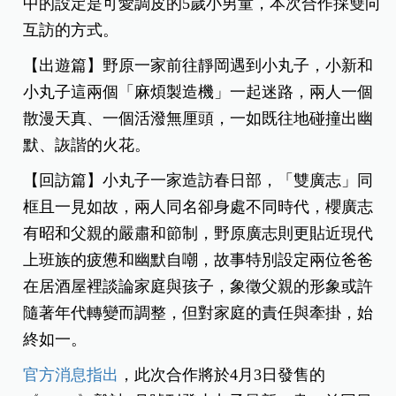
中的設定是可愛調皮的5歲小男童，本次合作採雙向
互訪的方式。
【出遊篇】野原一家前往靜岡遇到小丸子，小新和
小丸子這兩個「麻煩製造機」一起迷路，兩人一個
散漫天真、一個活潑無厘頭，一如既往地碰撞出幽
默、詼諧的火花。
【回訪篇】小丸子一家造訪春日部，「雙廣志」同
框且一見如故，兩人同名卻身處不同時代，櫻廣志
有昭和父親的嚴肅和節制，野原廣志則更貼近現代
上班族的疲憊和幽默自嘲，故事特別設定兩位爸爸
在居酒屋裡談論家庭與孩子，象徵父親的形象或許
隨著年代轉變而調整，但對家庭的責任與牽掛，始
終如一。
官方消息指出
，此次合作將於4月3日發售的