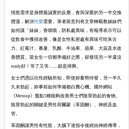
情慾需求是身體最誠實的反應，會與深愛的另一半交換
體溫，解決
性愛
需要。筆者留意到有文章轉載教姊妹們
如何讓「妹妹」香噴噴，防私處異味，有報導表示可以
從飲食中獲得改善，像是女性私密處有異味可吃朱古
力、紅莓汁、番薯、乳酪、牛油果、蘋果、大蒜及水改
善體質。當女生一切都準備好之際，卻發現另一半還沒
ready好！等了又等……頗是掃興。
女士們憑以往性經驗所知，即使妳蓄勢待發，另一半久
久未勃起，妳事前如何準備都白費心機。國外網站
《Mensxp》盤點5種能夠改善男士們陰莖勃起的食物。
陰莖勃起的關鍵是男性荷爾蒙（睪固酮）、神經及血
管。
睪固酮讓男性有性慾，大腦下達指令後經由神經傳導，