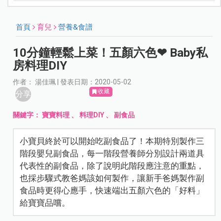
首頁
育兒
營養&食譜
10分鐘輕鬆上菜！五顏六色❤ Baby私
房料理DIY
作者： 湯佳珮­ | 發表日期：2020-05-02
收藏
分享
關鍵字：
寶寶料理
、
料理DIY
、
副食品
小寶貝終於可以開始吃副食品了！本期特別製作三
階段嬰兒副食品，每一階段營養師分別設計兩道具
代表性的副食品，除了說明此階段應注意的重點，
也採步驟式教爸媽該如何製作，讓新手爸媽製作副
食品時更得心應手，快速端出五顏六色的「好料」
給寶寶品嚐。