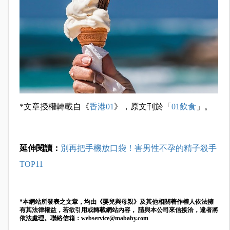
*文章授權轉載自《
香港01
》，原文刊於「
01
飲食
」。
延伸閱讀：
別再把手機放口袋！害男性不孕的精子殺手
TOP11
*本網站所發表之文章，均由《嬰兒與母親》及其他相關著作權人依法擁
有其法律權益，若欲引用或轉載網站內容， 請與本公司來信接洽，違者將
依法處理。聯絡信箱：
webservice@mababy.com