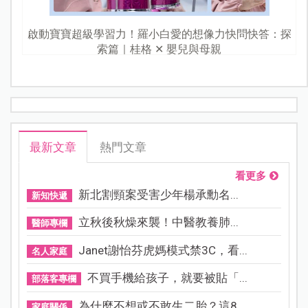
啟動寶寶超級學習力！羅小白愛的想像力快問快答：探
索篇｜桂格 ✕ 嬰兒與母親
最新文章
熱門文章
看更多
新北割頸案受害少年楊承勳名...
新知快遞
立秋後秋燥來襲！中醫教養肺...
醫師專欄
Janet謝怡芬虎媽模式禁3C，看...
名人家庭
不買手機給孩子，就要被貼「...
部落客專欄
為什麼不想或不敢生二胎？這8...
家庭關係