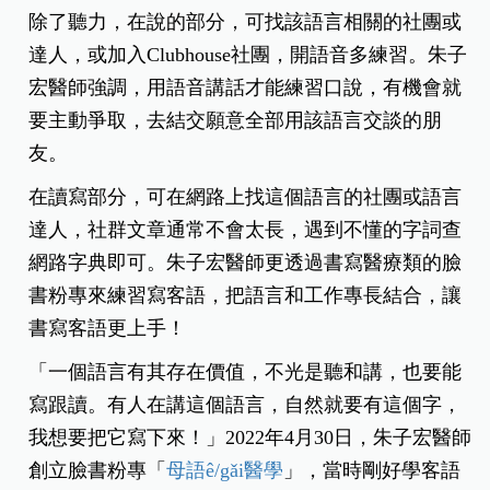
除了聽力，在說的部分，可找該語言相關的社團或
達人，或加入Clubhouse社團，開語音多練習。朱子
宏醫師強調，用語音講話才能練習口說，有機會就
要主動爭取，去結交願意全部用該語言交談的朋
友。
在讀寫部分，可在網路上找這個語言的社團或語言
達人，社群文章通常不會太長，遇到不懂的字詞查
網路字典即可。朱子宏醫師更透過書寫醫療類的臉
書粉專來練習寫客語，把語言和工作專長結合，讓
書寫客語更上手！
「一個語言有其存在價值，不光是聽和講，也要能
寫跟讀。有人在講這個語言，自然就要有這個字，
我想要把它寫下來！」2022年4月30日，朱子宏醫師
創立臉書粉專「
母語ê/gǎi醫學
」，當時剛好學客語