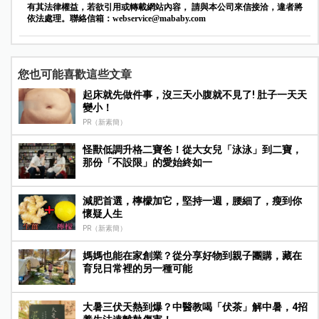
有其法律權益，若欲引用或轉載網站內容， 請與本公司來信接洽，違者將
依法處理。聯絡信箱：
webservice@mababy.com
您也可能喜歡這些文章
起床就先做件事，沒三天小腹就不見了! 肚子一天天
變小！
PR（新素簡）
怪獸低調升格二寶爸！從大女兒「泳泳」到二寶，
那份「不設限」的愛始終如一
減肥首選，檸檬加它，堅持一週，腰細了，瘦到你
懷疑人生
PR（新素簡）
媽媽也能在家創業？從分享好物到親子團購，藏在
育兒日常裡的另一種可能
大暑三伏天熱到爆？中醫教喝「伏茶」解中暑，4招