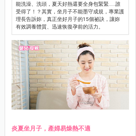
能洗澡、洗頭，夏天好熱還要全身包緊緊……誰
受得了！？其實，坐月子不能墨守成規，專業護
理長告訴妳，真正坐好月子的15個祕訣，讓妳
有效調養體質、迅速恢復孕前的活力。
炎夏坐月子，產婦易燥熱不適