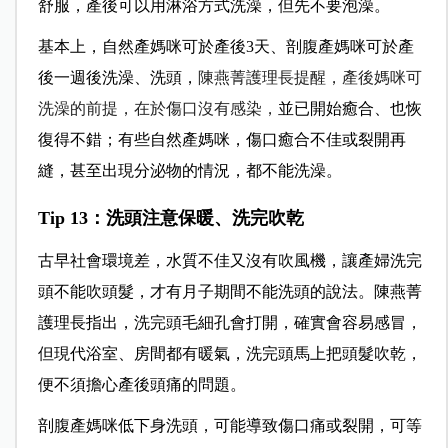
舒服，產後可以用淋浴方式洗澡，但先不要泡澡。
基本上，自然產媽咪可於產後3天、剖腹產媽咪可於產
後一週後洗澡、洗頭，
陳燕菁護理長提醒，產後媽咪可
洗澡的前提，在於傷口沒有感染，
並已開始癒合、也恢
復得不錯；有些自然產媽咪，傷口癒合不佳或裂開再
縫，甚至出現分泌物的情況，都不能洗澡。
Tip 13
：洗頭注意保暖、洗完吹乾
古早社會環境差，水質不佳又沒有吹風機，讓產婦洗完
頭不能吹頭髮，才有月子期間不能洗頭的說法。陳燕菁
護理長指出，洗完頭毛細孔會打開，確實會容易感冒，
但現代浴室、房間都有暖氣，洗完頭馬上把頭髮吹乾，
便不須擔心產後頭痛的問題。
剖腹產媽咪低下身洗頭，可能導致傷口痛或裂開，可等