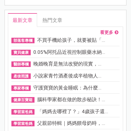
最新文章
熱門文章
看更多
不買手機給孩子，就要被貼「...
部落客專欄
0.05%阿托品近視控制眼藥水納...
寶貝健康
晚婚晚育是無法改變的現實，...
醫師專欄
小說家青竹酒產後成半植物人...
產後照護
守護寶寶的黃金睡眠：為什麼...
專家專欄
腦科學家都在做的散步秘訣！...
健康百寶箱
「媽媽去哪裡了？」4歲孩子還...
學習當爸媽
父親節特輯｜媽媽餵母奶時，...
學習當爸媽