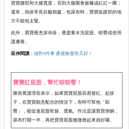
寶寶腰部和大腿寬度，否則大腿圍會被
箍
成紅紅一圈；
還有，熱疹常長在皺褶處，包尿布時，寶寶鼠蹊部的地
方不能包太緊。
此外，寶寶罹患尿布疹，應盡量水洗屁股、晾臀或使用
護膚膏。
延伸閱讀
：
做對8件事 產後恢復快又好！
寶寶紅屁股，幫忙晾晾臀！
陳燕菁護理長表示，如果寶寶屁股容易發紅、起疹
子，在寶寶願意配合的情況下，有時可幫他「晾
臀」，能促進屁股乾燥、透氣。作法是讓寶寶側躺，
尿布打開一半，再把寶寶屁股微微翹起來就好囉。