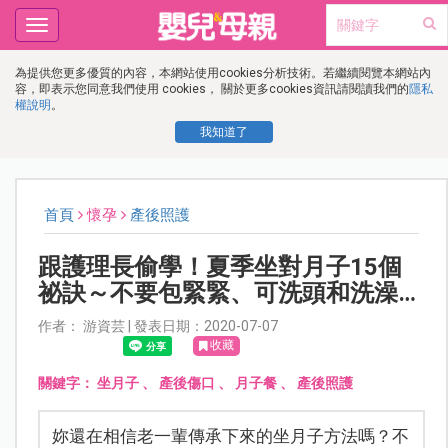
Toggle
navigation
為提供您更多優質的內容，本網站使用cookies分析技術。若繼續閱覽本網站內
容，即表示您同意我們使用 cookies， 關於更多cookies資訊請閱讀我們的
隱私
權說明
。
我知道了
首頁
懷孕
產後照護
跟護理長偷學！夏季坐對月子15個
祕訣～不要包緊緊、可洗頭和洗澡…
作者： 游資芸 | 發表日期：2020-07-07
收藏
關鍵字：
坐月子
、
產後傷口
、
月子餐
、
產後照護
妳還在相信老一輩傳承下來的坐月子方法嗎？不