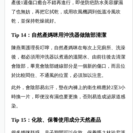
產後1週傷口癒合不錯再進行，即使防疤防水美容膠濕
了也無妨，再把它拭乾，或用吹風機調到低溫冷風吹
乾，並保持乾燥就好。
Tip 14
：自然產媽咪用沖洗器做陰部清潔
陳燕菁護理長叮嚀，自然產媽咪在每次上完廁所、洗澡
後，都必須用沖洗器以煮過的溫開水、由前往後去清潔
會陰部，畢竟會陰部縫線部分是一個新的傷口，而且位
於比較悶住、不通風的位置，必須加以注意。
此外，會陰部易出汗，墊在內褲上的衛生棉應於2至3小
時換一片，即便沒有濕也要更換，否則易造成泌尿道感
染。
Tip 15
：化妝、保養使用成分天然產品
很多媽咪疑惑，月子期間可以化妝、保養嗎？
林玲君護