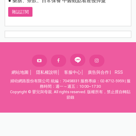
● 藥膳、茶飲、日常保養 中醫觀點看產後掉髮
雜誌訂閱
網站地圖
│
隱私權說明
│
客服中心
│
廣告與合作
|
RSS
婦幼網路股份有限公司 統編：70458331 服務專線：02-8712-5959 | 服
務時間：週一～週五：10:00~17:30
Copyright © 嬰兒與母親. All rights reserved. 版權所有，禁止擅自轉貼
節錄