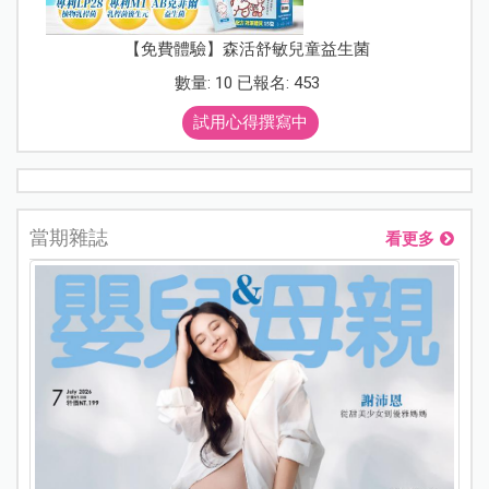
【免費體驗】森活舒敏兒童益生菌
數量: 10 已報名: 453
試用心得撰寫中
當期雜誌
看更多