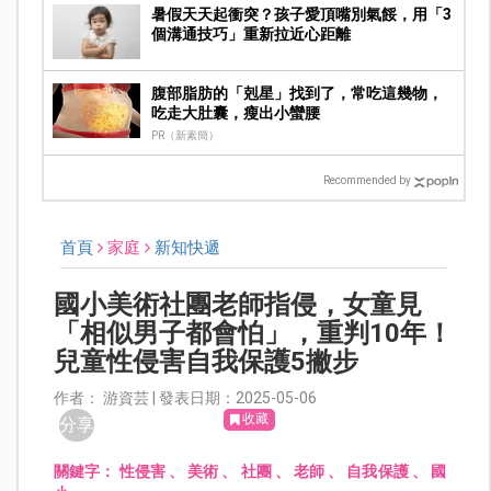
暑假天天起衝突？孩子愛頂嘴別氣餒，用「3
個溝通技巧」重新拉近心距離
腹部脂肪的「剋星」找到了，常吃這幾物，
吃走大肚囊，瘦出小蠻腰
PR（新素簡）
Recommended by
首頁
家庭
新知快遞
國小美術社團老師指侵，女童見
「相似男子都會怕」，重判10年！
兒童性侵害自我保護5撇步
作者： 游資芸 | 發表日期：2025-05-06
收藏
分享
關鍵字：
性侵害
、
美術
、
社團
、
老師
、
自我保護
、
國