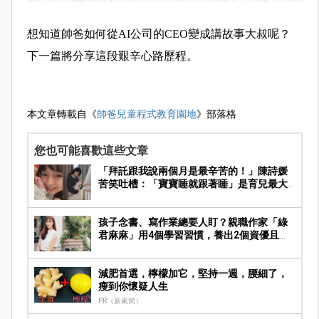
想知道帥爸如何從AI公司的CEO變成講故事大叔呢？
下一篇將分享這段艱辛心路歷程。
本文章轉載自《
帥爸兒童程式教育園地
》部落格
您也可能喜歡這些文章
「拜託跟我說兩個月是最辛苦的！」陳詩媛
苦笑吐槽：「寶寶睡就跟著睡」是育兒最大
誤會
孩子念書、寫作業總要人盯？親職作家「綠
君麻麻」用4個學習習慣，養出2個資優且自
律的孩子
減肥首選，檸檬加它，堅持一週，腰細了，
瘦到你懷疑人生
PR（新素簡）