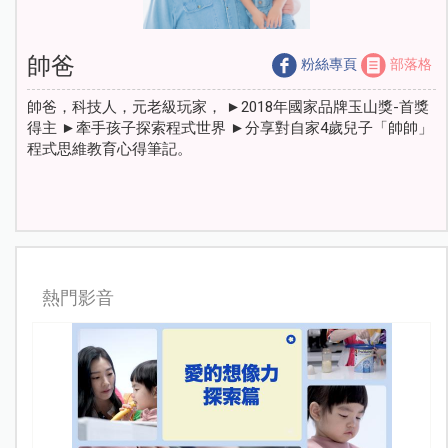
帥爸
粉絲專頁
部落格
帥爸，科技人，元老級玩家， ►2018年國家品牌玉山獎-首獎
得主 ►牽手孩子探索程式世界 ►分享對自家4歲兒子「帥帥」
程式思維教育心得筆記。
熱門影音