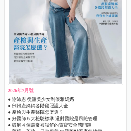
2026年7月號
● 謝沛恩 從甜美少女到優雅媽媽
● 剖婦產媽媽各階段照護大全
● 產檢與生產醫院怎麼選？
● 好醫師５大檢驗標準 選對醫院是風險管理
● 破解４個最常被誤解的寶寶安全感問題