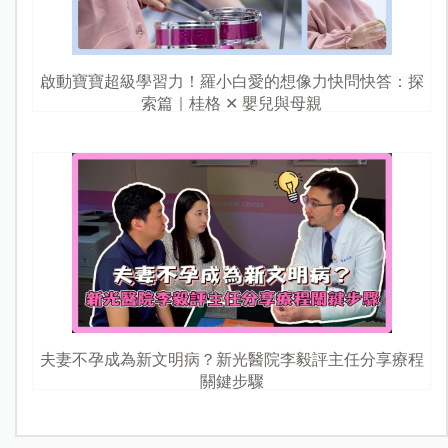
啟動寶寶超級學習力！羅小白愛的想像力快問快答：探
索篇｜桂格 ✕ 嬰兒與母親
夫妻不孕成為新文明病？新光醫院李毅評主任分享療程
關鍵步驟