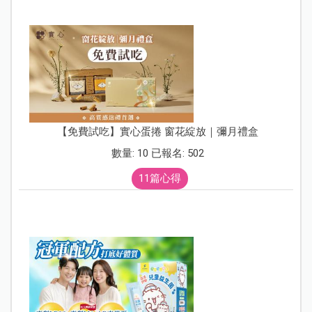
【免費試吃】實心蛋捲 窗花綻放｜彌月禮盒
數量: 10 已報名: 502
11篇心得