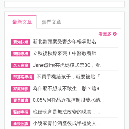
最新文章
熱門文章
看更多
新北割頸案受害少年楊承勳名...
新知快遞
立秋後秋燥來襲！中醫教養肺...
醫師專欄
Janet謝怡芬虎媽模式禁3C，看...
名人家庭
不買手機給孩子，就要被貼「...
部落客專欄
為什麼不想或不敢生二胎？這8...
家庭關係
0.05%阿托品近視控制眼藥水納...
寶貝健康
晚婚晚育是無法改變的現實，...
醫師專欄
小說家青竹酒產後成半植物人...
產後照護