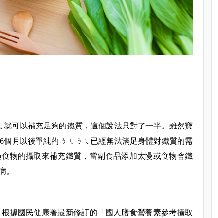
ㄟ就可以補充足夠的鐵質，這個說法只對了一半。雖然寶
但6個月以後單純的ㄋㄟㄋㄟ已經無法滿足身體對鐵質的需
過食物的攝取來補充鐵質，當副食品添加太慢或食物含鐵
病。
？根據國民健康署最新修訂的「國人膳食營養素參考攝取