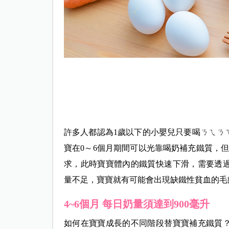
許多人都認為1歲以下的小嬰兒只要喝ㄋㄟㄋ
寶在0～6個月期間可以光靠喝奶補充鐵質，
求，此時寶寶體內的鐵質快速下滑，需要透
量不足，寶寶就有可能會出現缺鐵性貧血的毛
4~6個月
每日奶量須達到900
毫升
如何在寶寶成長的不同階段替寶寶補充鐵質