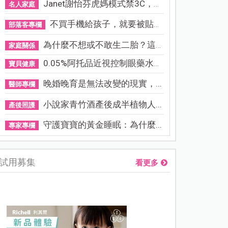
Janet謝怡芬虎媽模式禁3C，看...
名人家庭
不買手機給孩子，就要被貼「...
部落客專欄
為什麼不想或不敢生二胎？這8...
家庭關係
0.05%阿托品近視控制眼藥水納...
寶貝健康
晚婚晚育是無法改變的現實，...
醫師專欄
小說家青竹酒產後成半植物人...
產後照護
守護寶寶的黃金睡眠：為什麼...
專家專欄
試用募集
看更多