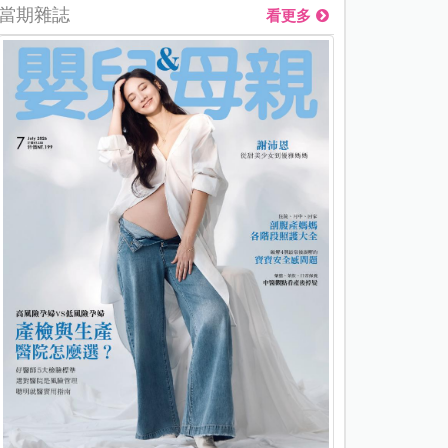
當期雜誌
看更多