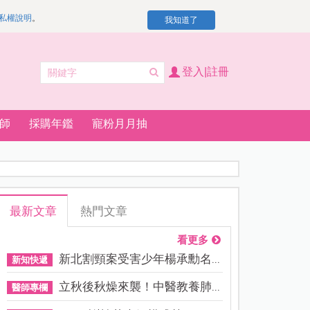
私權說明
。
我知道了
登入|註冊
師
採購年鑑
寵粉月月抽
最新文章
熱門文章
看更多
新北割頸案受害少年楊承勳名...
新知快遞
立秋後秋燥來襲！中醫教養肺...
醫師專欄