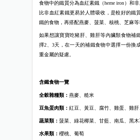
食物中的鐵質分為血紅素鐵（heme iron）和非
比非血紅素鐵更易於人體吸收，是較好的鐵
鐵的食物，再搭配燕麥、菠菜、核桃、芝麻等
如果想讓寶寶吃豬肝、雞肝等內臟類食物補
擇2、3天，在一天的補鐵食物中選擇一份換
重金屬的疑慮。
含鐵食物一覽
全穀雜糧類：
燕麥、糙米
豆魚蛋肉類：
紅豆、黃豆、腐竹、雞蛋、雞肝
蔬菜類：
菠菜、綠花椰菜、甘藍、南瓜、黑木
水果類：
櫻桃、葡萄