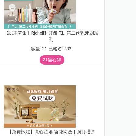
【試用募集】Richell利其爾 T.L.I第二代乳牙刷系
列
數量: 21 已報名: 432
21篇心得
【免費試吃】實心蛋捲 窗花綻放｜彌月禮盒