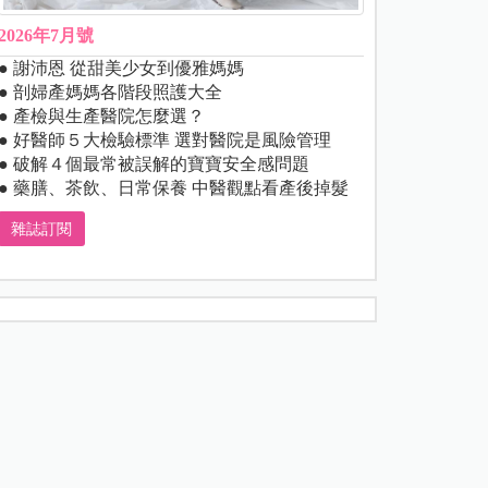
2026年7月號
● 謝沛恩 從甜美少女到優雅媽媽
● 剖婦產媽媽各階段照護大全
● 產檢與生產醫院怎麼選？
● 好醫師５大檢驗標準 選對醫院是風險管理
● 破解４個最常被誤解的寶寶安全感問題
● 藥膳、茶飲、日常保養 中醫觀點看產後掉髮
雜誌訂閱