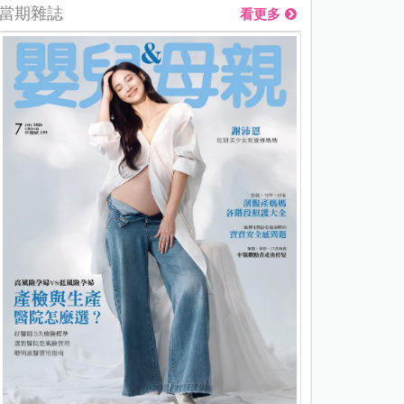
當期雜誌
看更多