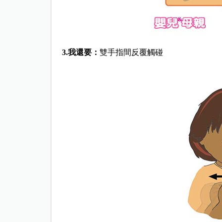
3.
我還要：
雙手指間反覆觸碰