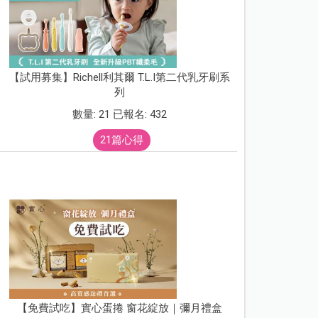
【試用募集】Richell利其爾 T.L.I第二代乳牙刷系
列
數量: 21 已報名: 432
21篇心得
【免費試吃】實心蛋捲 窗花綻放｜彌月禮盒