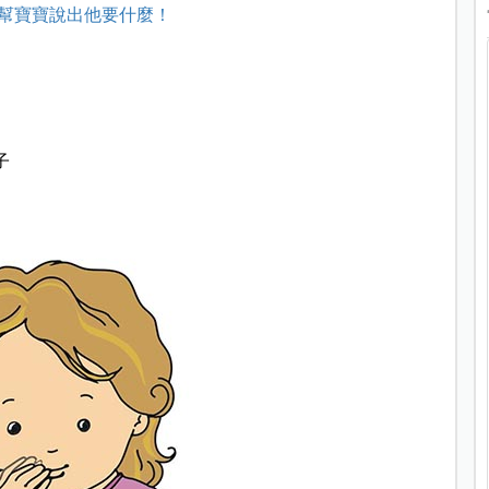
幫寶寶說出他要什麼！
子