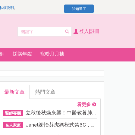
私權說明
。
我知道了
登入|註冊
師
採購年鑑
寵粉月月抽
最新文章
熱門文章
看更多
立秋後秋燥來襲！中醫教養肺...
醫師專欄
Janet謝怡芬虎媽模式禁3C，看...
名人家庭