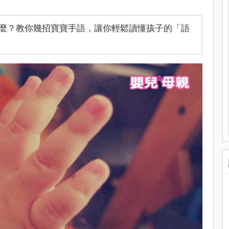
麼？教你幾招寶寶手語，讓你輕鬆讀懂孩子的「語