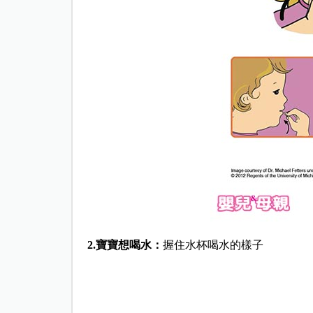
2.
寶寶想喝水：
握住水杯喝水的樣子