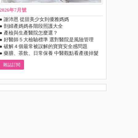
2026年7月號
● 謝沛恩 從甜美少女到優雅媽媽
● 剖婦產媽媽各階段照護大全
● 產檢與生產醫院怎麼選？
● 好醫師５大檢驗標準 選對醫院是風險管理
● 破解４個最常被誤解的寶寶安全感問題
● 藥膳、茶飲、日常保養 中醫觀點看產後掉髮
雜誌訂閱