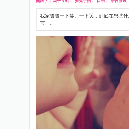
關鍵字：
親子互動
、
嬰兒手語
、
口語
、
語言發展
我家寶寶一下笑、一下哭，到底在想些什
言」。