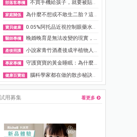
不買手機給孩子，就要被貼「...
部落客專欄
為什麼不想或不敢生二胎？這8...
家庭關係
0.05%阿托品近視控制眼藥水納...
寶貝健康
晚婚晚育是無法改變的現實，...
醫師專欄
小說家青竹酒產後成半植物人...
產後照護
守護寶寶的黃金睡眠：為什麼...
專家專欄
腦科學家都在做的散步秘訣！...
健康百寶箱
試用募集
看更多