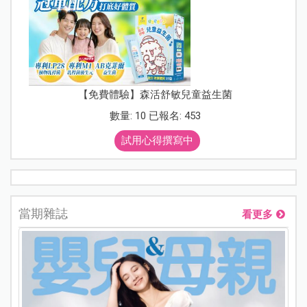
【免費體驗】森活舒敏兒童益生菌
數量: 10 已報名: 453
試用心得撰寫中
當期雜誌
看更多