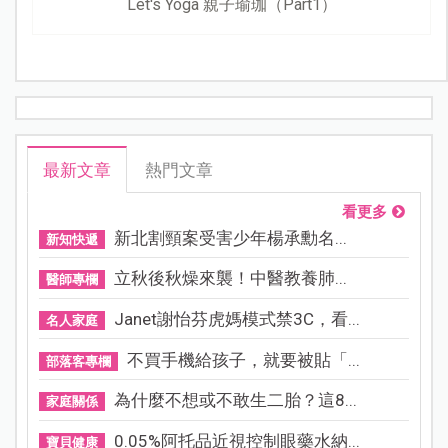
Let's Yoga 親子瑜珈（Part1）
最新文章
熱門文章
看更多
新北割頸案受害少年楊承勳名...
新知快遞
立秋後秋燥來襲！中醫教養肺...
醫師專欄
Janet謝怡芬虎媽模式禁3C，看...
名人家庭
不買手機給孩子，就要被貼「...
部落客專欄
為什麼不想或不敢生二胎？這8...
家庭關係
0.05%阿托品近視控制眼藥水納...
寶貝健康