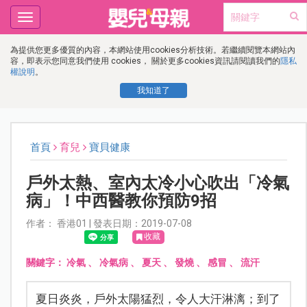
Toggle
navigation
為提供您更多優質的內容，本網站使用cookies分析技術。若繼續閱覽本網站內
容，即表示您同意我們使用 cookies， 關於更多cookies資訊請閱讀我們的
隱私
權說明
。
我知道了
首頁
育兒
寶貝健康
戶外太熱、室內太冷小心吹出「冷氣
病」！中西醫教你預防9招
作者： 香港01 | 發表日期：2019-07-08
收藏
關鍵字：
冷氣
、
冷氣病
、
夏天
、
發燒
、
感冒
、
流汗
夏日炎炎，戶外太陽猛烈，令人大汗淋漓；到了