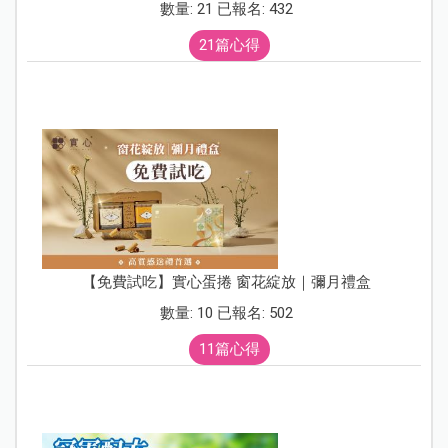
數量: 21 已報名: 432
21篇心得
【免費試吃】實心蛋捲 窗花綻放｜彌月禮盒
數量: 10 已報名: 502
11篇心得