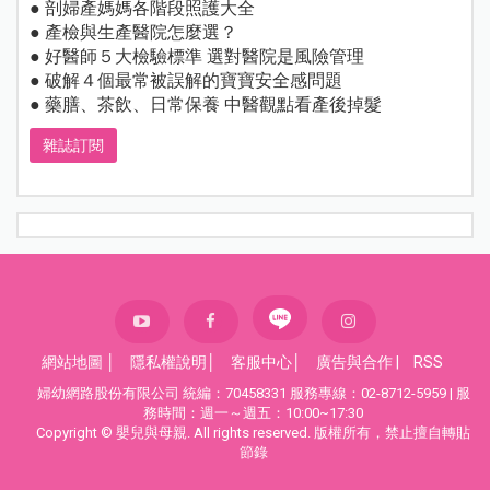
● 剖婦產媽媽各階段照護大全
● 產檢與生產醫院怎麼選？
● 好醫師５大檢驗標準 選對醫院是風險管理
● 破解４個最常被誤解的寶寶安全感問題
● 藥膳、茶飲、日常保養 中醫觀點看產後掉髮
雜誌訂閱
網站地圖
│
隱私權說明
│
客服中心
│
廣告與合作
|
RSS
婦幼網路股份有限公司 統編：70458331 服務專線：02-8712-5959 | 服
務時間：週一～週五：10:00~17:30
Copyright © 嬰兒與母親. All rights reserved. 版權所有，禁止擅自轉貼
節錄