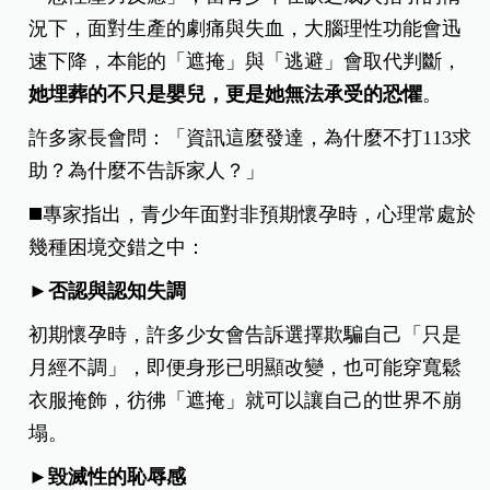
況下，面對生產的劇痛與失血，大腦理性功能會迅
速下降，本能的「遮掩」與「逃避」會取代判斷，
她埋葬的不只是嬰兒，更是她無法承受的恐懼
。
許多家長會問：「資訊這麼發達，為什麼不打113求
助？為什麼不告訴家人？」
◼️專家指出，青少年面對非預期懷孕時，心理常處於
幾種困境交錯之中：
►否認與認知失調
初期懷孕時，許多少女會告訴選擇欺騙自己「只是
月經不調」，即便身形已明顯改變，也可能穿寬鬆
衣服掩飾，彷彿「遮掩」就可以讓自己的世界不崩
塌。
►
毀滅性的恥辱感