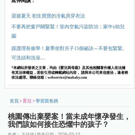
延伸閱讀：
迎接夏天 初生寶寶的冷氣房穿衣法
不要再把窗戶關緊緊！室內空氣污染防治：家中x幼兒
園
跟護理長偷學！夏季坐對月子15個祕訣～不要包緊緊、
可洗頭和洗澡…
*本網站所發表之文章，均由《嬰兒與母親》及其他相關著作權人依法擁
有其法律權益，若欲引用或轉載網站內容， 請與本公司來信接洽，違者將
依法處理。聯絡信箱：
webservice@mababy.com
首頁
育兒
學習當爸媽
桃園傳出棄嬰案！當未成年懷孕發生，
我們該如何接住恐懼中的孩子？
作者： 王佳琦 | 發表日期：2026-03-12