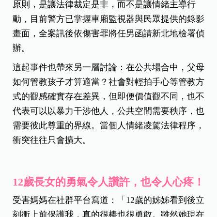
原則，是讓法律裁定是非，而不是讓情緒主導行
動，目前警方已掌握車廂監視器與民眾提供的錄影
畫面，全案訊後依傷害罪將任男函請新北地檢署偵
辦。
這起事件也帶來另一層討論：在公共場合中，父母
如何管教孩子才算適當？社會對輕拍手心等管教方
式的觀感確實存在差異，但即便價值觀不同，也不
代表可以以暴力干涉他人，公共空間需要秩序，也
需要彼此尊重的界線。當個人情緒凌駕法律程序，
衝突往往只會擴大。
12歲長女的勇氣令人讚許，也令人心疼！
受害媽媽在社群平台寫道：「12歲的姊姊看到後立
刻衝上前保護我，真的很棒也很勇敢。雖然她現在