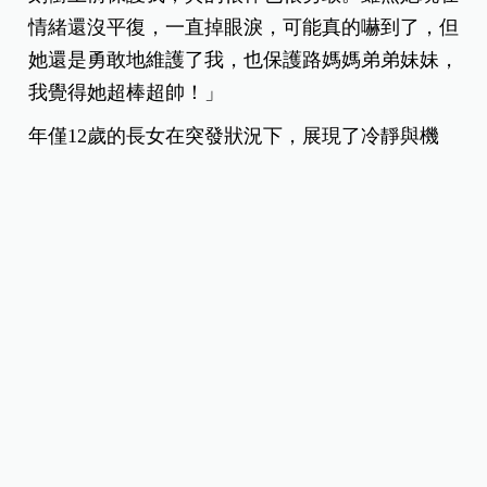
情緒還沒平復，一直掉眼淚，可能真的嚇到了，但
她還是勇敢地維護了我，也保護路媽媽弟弟妹妹，
我覺得她超棒超帥！」
年僅12歲的長女在突發狀況下，展現了冷靜與機
智，不只挺身護母，還用手機錄下整個過程，當作
證據，讓警方與社會了解事情真相，對一個國小高
年級的孩子來說，能在害怕的情況下保持理智、保
護家人，是非常難得的表現，也讓媽媽感到安心與
驕傲，她的迅速反應讓人讚許，提醒我們，即使年
紀小，只要保持冷靜和正確的應對方式，就能保護
自己和家人。
很多網友也留言表示：「現在這種生活環境真的要
很小心，很怕遇到神經病。」這句話反映了每位家
長在公共場合遇到突發狀況時的焦慮，
關心孩子和