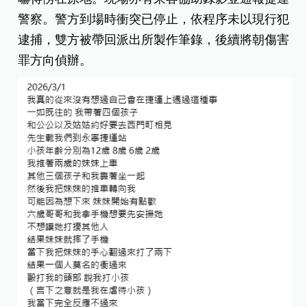
警察。警方到場時衝突已停止，依程序未以現行犯
逮捕，雙方被帶回派出所製作筆錄，後續將朝傷害
罪方向偵辦。