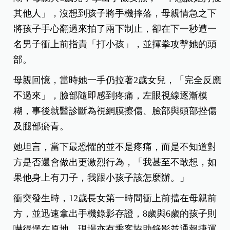
其他人」，沒想到孩子將手機摔落，母親情急之下
將孩子手心翻過來拍了兩下制止，
卻在下一秒遭一
名男子衝上前指責「打小孩」，並揮拳攻擊她的頭
部。
母親回憶，當時她一手仍拉著2歲女兒，「完全反應
不過來」，臉部隨即感到疼痛，左眼視線逐漸模
糊，事後就醫診斷為視網膜擦傷、臉部與頭部挫傷
及腿部瘀青。
她坦言，當下最恐懼的並不是疼痛，而是不知道對
方是否還會做出更激烈行為，「我甚至不敢想，如
果他身上有刀子，我跟小孩子該怎麼辦。」
衝突發生時，12歲長女第一時間衝上前擋在母親前
方，並迅速拿出手機錄影存證，8歲與6歲的孩子則
嚇得愣在原地。現場亦有乘客協助錄影並通報捷運