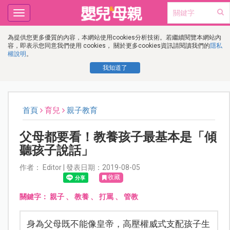
Toggle
navigation
為提供您更多優質的內容，本網站使用cookies分析技術。若繼續閱覽本網站內
容，即表示您同意我們使用 cookies， 關於更多cookies資訊請閱讀我們的
隱私
權說明
。
我知道了
首頁
育兒
親子教育
父母都要看！教養孩子最基本是「傾
聽孩子說話」
作者： Editor | 發表日期：2019-08-05
收藏
關鍵字：
親子
、
教養
、
打罵
、
管教
身為父母既不能像皇帝，高壓權威式支配孩子生