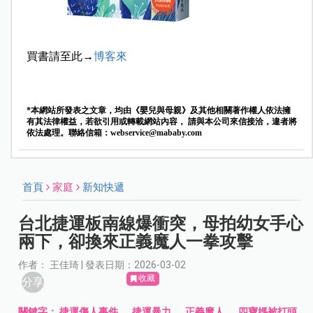
買書請至此→
博客來
*本網站所發表之文章，均由《嬰兒與母親》及其他相關著作權人依法擁
有其法律權益，若欲引用或轉載網站內容， 請與本公司來信接洽，違者將
依法處理。聯絡信箱：
webservice@mababy.com
首頁
家庭
新知快遞
台北捷運板南線爆衝突，母拍幼女手心
兩下，卻換來正義魔人一拳攻擊
作者： 王佳琦 | 發表日期：2026-03-02
收藏
分享
關鍵字：
捷運傷人事件
、
捷運暴力
、
正義魔人
、
四寶媽被打頭