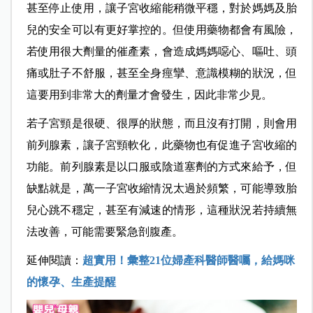
甚至停止使用，讓子宮收縮能稍微平穩，對於媽媽及胎
兒的安全可以有更好掌控的。但使用藥物都會有風險，
若使用很大劑量的催產素，會造成媽
媽噁心、嘔吐、頭
痛或肚子不舒服，甚至全身痙攣、意識模糊的狀況，但
這要用到非常大的劑量才會發生，因此非常少見。
若子宮頸是很硬、很厚的狀態，而且沒有打開，則會用
前列腺素，讓子宮頸軟化，此藥物也有促進子宮收縮的
功能。前列腺素是以口服或陰道塞劑的方式來給予，但
缺點就是，萬一子宮收縮情況太過於頻繁，可能導致胎
兒心跳不穩定，甚至有減速的情形，這種狀況若持續無
法改善，可能需要緊急剖腹產。
延伸閱讀：
超實用！彙整21位婦產科醫師醫囑，給媽咪
的懷孕、生產提醒