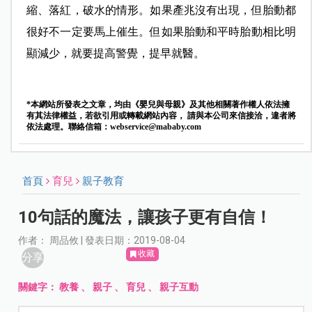
縮、落紅，破水的情形。如果產兆沒有出現，但胎動都
很好不
一定要馬上催生。但如果胎動和平時胎動相比明
顯減少，就要提高警覺，提早就醫。
*本網站所發表之文章，均由《嬰兒與母親》及其他相關著作權人依法擁
有其法律權益，若欲引用或轉載網站內容， 請與本公司來信接洽，違者將
依法處理。聯絡信箱：
webservice@mababy.com
首頁
育兒
親子教育
10句話的魔法，讓孩子更有自信！
作者： 周品攸 | 發表日期：2019-08-04
收藏
分享
關鍵字：
教養
、
親子
、
育兒
、
親子互動