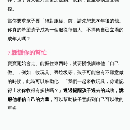
控。
當你要求孩子要「絕對服從」前，請先想想20年後的他。
你真的希望孩子成為一個服從每個人、不捍衛自己立場的
成年人嗎？
7.謝謝你的幫忙
寶寶開始會走、能握住東西時，就要慢慢訓練他「自己
做」，例如：收玩具、丟垃圾等，孩子可能會有不願意做
的時候，此時可以鼓勵他：「我們一起來收玩具，你還記
得上次你收得有多快嗎？」
透過提醒孩子過去的成功，說
服他相信自己的力量
，可以幫助孩子意識到自己可以做的
更多。
但，當你請孩子幫忙做家事時，一定要記得向他道謝，不
要視為理所當然，孩子就會記住這個「正面回饋」，未來