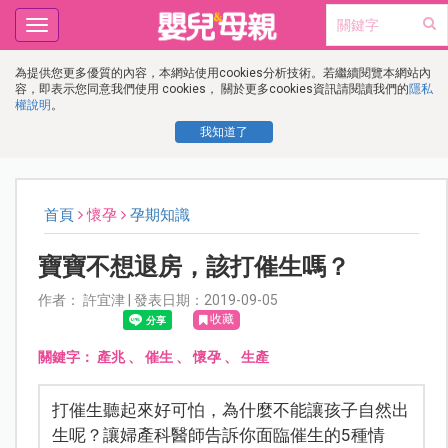
Toggle
navigation
為提供您更多優質的內容，本網站使用cookies分析技術。若繼續閱覽本網站內
容，即表示您同意我們使用 cookies， 關於更多cookies資訊請閱讀我們的
隱私
權說明
。
我知道了
首頁
懷孕
孕期知識
寶寶不想退房，該打催生嗎？
作者： 許宜津 | 發表日期：2019-09-05
收藏
關鍵字：
產兆
、
催生
、
懷孕
、
生產
打催生聽起來好可怕，為什麼不能讓孩子自然出
生呢？讓婦產科醫師告訴你面臨催生的5種情