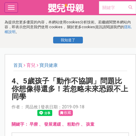
Toggle
navigation
為提供您更多優質的內容，本網站使用cookies分析技術。若繼續閱覽本網站內
容，即表示您同意我們使用 cookies， 關於更多cookies資訊請閱讀我們的
隱私
權說明
。
我知道了
首頁
育兒
寶貝健康
4、5歲孩子「動作不協調」問題比
你想像得還多！若忽略未來恐跟不上
同學
作者： 周品攸 | 發表日期：2019-09-18
收藏
關鍵字：
早療
、
發展遲緩
、
粗動作
、
孩童