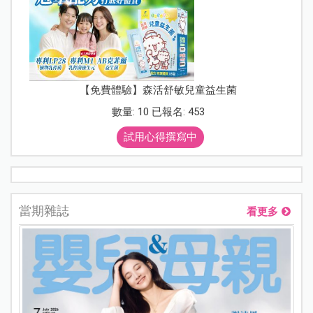
【免費體驗】森活舒敏兒童益生菌
數量: 10 已報名: 453
試用心得撰寫中
當期雜誌
看更多