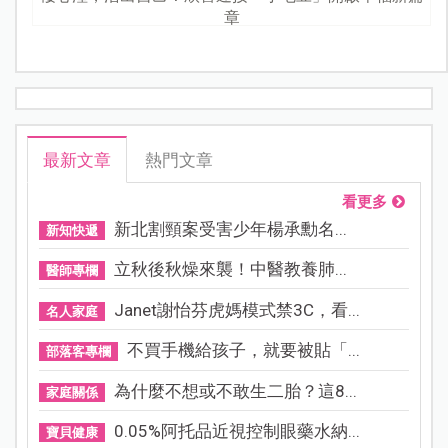
章
最新文章
熱門文章
看更多
新北割頸案受害少年楊承勳名...
新知快遞
立秋後秋燥來襲！中醫教養肺...
醫師專欄
Janet謝怡芬虎媽模式禁3C，看...
名人家庭
不買手機給孩子，就要被貼「...
部落客專欄
為什麼不想或不敢生二胎？這8...
家庭關係
0.05%阿托品近視控制眼藥水納...
寶貝健康