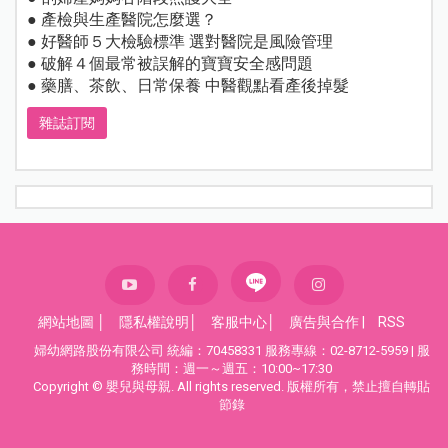
● 產檢與生產醫院怎麼選？
● 好醫師５大檢驗標準 選對醫院是風險管理
● 破解４個最常被誤解的寶寶安全感問題
● 藥膳、茶飲、日常保養 中醫觀點看產後掉髮
雜誌訂閱
網站地圖
│
隱私權說明
│
客服中心
│
廣告與合作
|
RSS
婦幼網路股份有限公司 統編：70458331 服務專線：02-8712-5959 | 服
務時間：週一～週五：10:00~17:30
Copyright © 嬰兒與母親. All rights reserved. 版權所有，禁止擅自轉貼
節錄