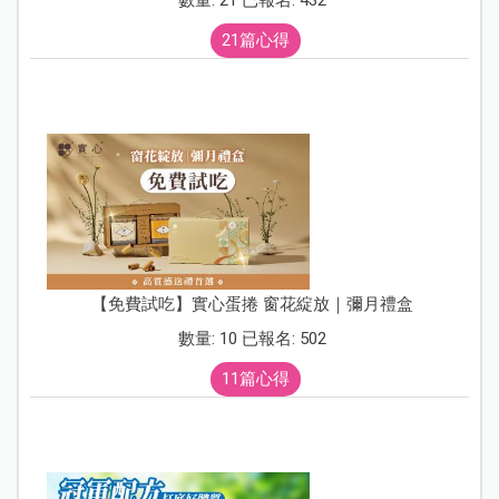
數量: 21 已報名: 432
21篇心得
【免費試吃】實心蛋捲 窗花綻放｜彌月禮盒
數量: 10 已報名: 502
11篇心得