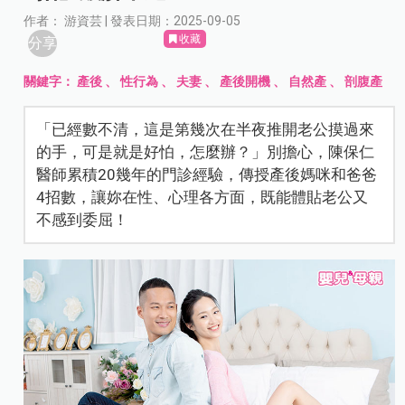
作者： 游資芸 | 發表日期：2025-09-05
收藏
分享
關鍵字：
產後
、
性行為
、
夫妻
、
產後開機
、
自然產
、
剖腹產
「已經數不清，這是第幾次在半夜推開老公摸過來
的手，可是就是好怕，怎麼辦？」別擔心，陳保仁
醫師累積20幾年的門診經驗，傳授產後媽咪和爸爸
4招數，讓妳在性、心理各方面，既能體貼老公又
不感到委屈！