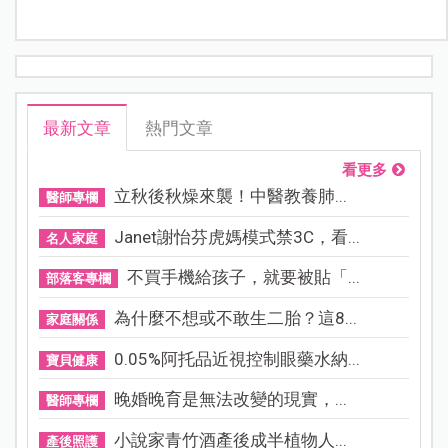
最新文章
熱門文章
看更多
立秋後秋燥來襲！中醫教養肺...
醫師專欄
Janet謝怡芬虎媽模式禁3C，看...
名人家庭
不買手機給孩子，就要被貼「...
部落客專欄
為什麼不想或不敢生二胎？這8...
家庭關係
0.05%阿托品近視控制眼藥水納...
寶貝健康
晚婚晚育是無法改變的現實，...
醫師專欄
小說家青竹酒產後成半植物人...
產後照護