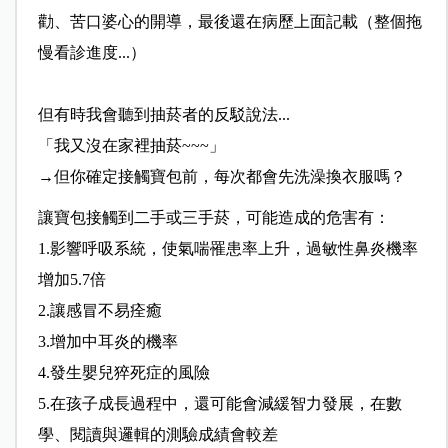
勸、苦口婆心的開導，最後還在病歷上面記載（整個拖
慢看診進度...）
但有時我會聽到抽菸者的反駁說法...
「我又沒在家裡抽菸~~~」
→但你確定接觸寶包前，每次都會先洗澡換衣服嗎？
讓寶包接觸到二手或三手菸，可能造成的危害有：
1.影響呼吸系統，使氣喘罹患率上升，過敏性鼻炎機率
增加5.7倍
2.讓感冒不易痊癒
3.增加中耳炎的機率
4.發生嬰兒猝死症的風險
5.在孩子成長過程中，還可能會減緩智力發展，在數
學、閱讀與邏輯的測驗成績會較差