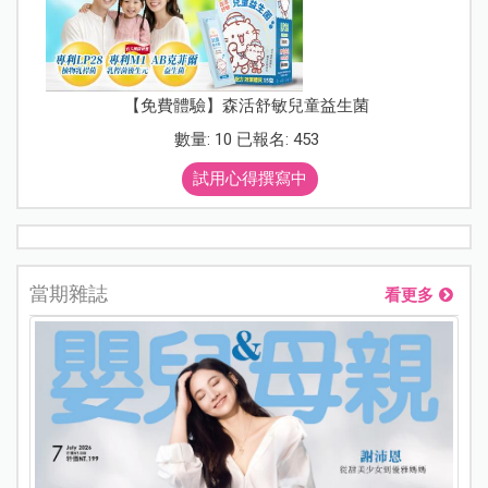
【免費體驗】森活舒敏兒童益生菌
數量: 10 已報名: 453
試用心得撰寫中
當期雜誌
看更多