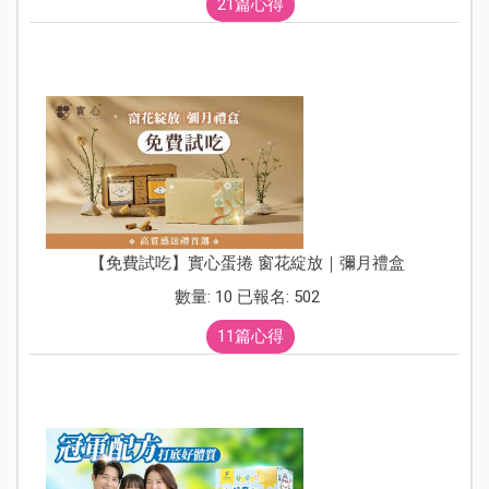
21篇心得
【免費試吃】實心蛋捲 窗花綻放｜彌月禮盒
數量: 10 已報名: 502
11篇心得