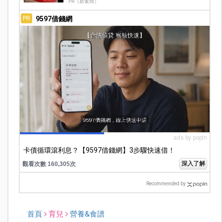
PR（新素簡）
9597借錢網
PR
ads by popIn
卡債循環滾利息？【9597借錢網】3步驟快速借！
深入了解
觀看次數 160,305次
Recommended by
首頁
育兒
營養&食譜