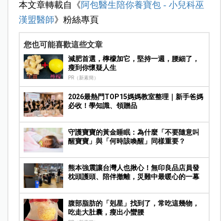
本文章轉載自《
阿包醫生陪你養寶包 - 小兒科巫
漢盟醫師
》粉絲專頁
您也可能喜歡這些文章
減肥首選，檸檬加它，堅持一週，腰細了，
瘦到你懷疑人生
PR（新素簡）
2026最熱門TOP15媽媽教室整理｜新手爸媽
必收！學知識、領贈品
守護寶寶的黃金睡眠：為什麼「不要隨意叫
醒寶寶」與「何時該喚醒」同樣重要？
熊本強震讓台灣人也揪心！無印良品店員發
枕頭護頭、陪伴撤離，災難中最暖心的一幕
腹部脂肪的「剋星」找到了，常吃這幾物，
吃走大肚囊，瘦出小蠻腰