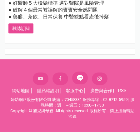
● 好醫師５大檢驗標準 選對醫院是風險管理
● 破解４個最常被誤解的寶寶安全感問題
● 藥膳、茶飲、日常保養 中醫觀點看產後掉髮
雜誌訂閱
網站地圖
│
隱私權說明
│
客服中心
│
廣告與合作
|
RSS
婦幼網路股份有限公司 統編：70458331 服務專線：02-8712-5959 | 服
務時間：週一～週五：10:00~17:30
Copyright © 嬰兒與母親. All rights reserved. 版權所有，禁止擅自轉貼
節錄