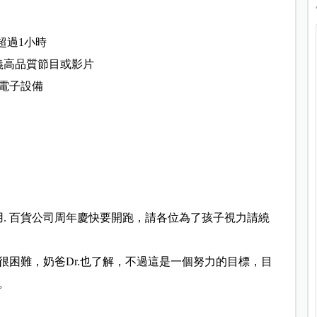
超過1小
時
義高品質節目
或影片
電子設備
用. 百貨公司周年慶快要開跑，請各位為了孩子視力請繞
很困難，奶爸
Dr.也了解，不過這是一個努力的目標，目
。