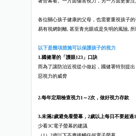
著營幕看。一
方面傷害視力，另一方面更要注
各位關心孩子健康的父母，也需要重視孩子的視力
易有視網剝離, 甚至青光眼或是失明的風險, 
以下是幾項措施可以保護孩子的視力
1.國健署的「護眼123」口訣
而為了讓防治近視從小做起，國健署特別提出「
惡視力的威脅
2.每年定期檢查視力1～2次，做好視力存款
3.未滿2歲避免看螢幕，2歲以上每日不要超過
少看3C電子螢幕的建議
（1）2歳以下不應接觸任何電子螢幕