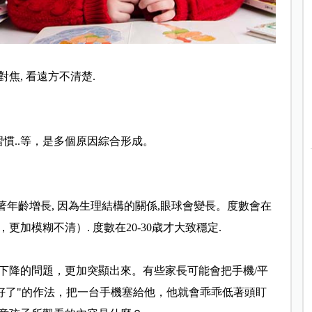
對焦, 看遠方不清楚.
眼習慣..等，是多個原因綜合形成。
隨著年齡增長, 因為生理結構的關係,眼球會變長。度數會在
加模糊不清）. 度數在20-30歳才大致穩定.
下降的問題，
更加突顯出來。有些家長可能會把手機/
平
好了"的作
法，把一台手機塞給他，他就會乖乖低著頭盯