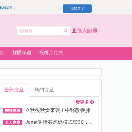
私權說明
。
我知道了
登入|註冊
師
採購年鑑
寵粉月月抽
最新文章
熱門文章
看更多
立秋後秋燥來襲！中醫教養肺...
醫師專欄
Janet謝怡芬虎媽模式禁3C，看...
名人家庭