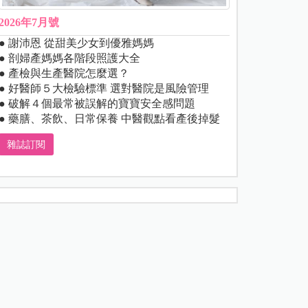
2026年7月號
● 謝沛恩 從甜美少女到優雅媽媽
● 剖婦產媽媽各階段照護大全
● 產檢與生產醫院怎麼選？
● 好醫師５大檢驗標準 選對醫院是風險管理
● 破解４個最常被誤解的寶寶安全感問題
● 藥膳、茶飲、日常保養 中醫觀點看產後掉髮
雜誌訂閱