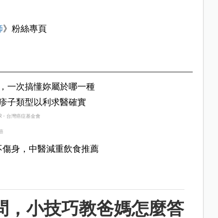
師
》粉絲專頁
，一次搞懂妳屬於哪一種
疹子類型以利求醫確實
R・台灣癌症基金會
癌
不傷身，中醫減重飲食推薦
問，小技巧教爸媽怎麼答