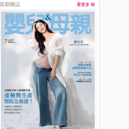
當期雜誌
看更多