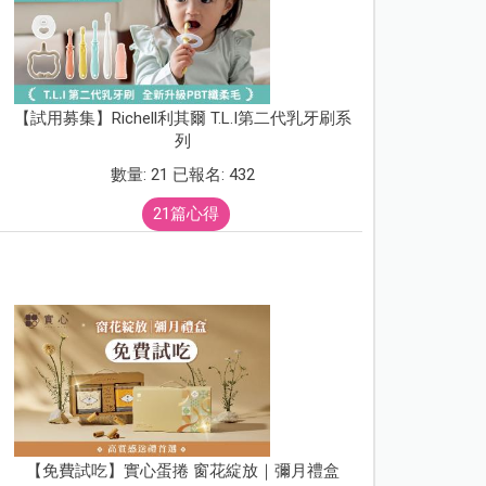
【試用募集】Richell利其爾 T.L.I第二代乳牙刷系
列
數量: 21 已報名: 432
21篇心得
【免費試吃】實心蛋捲 窗花綻放｜彌月禮盒