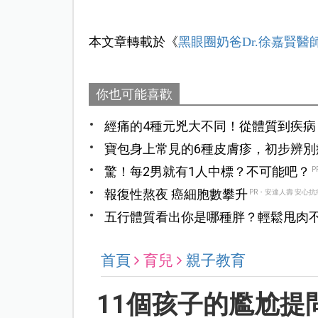
本文章轉載於《
黑眼圈奶爸Dr.徐嘉賢醫
你也可能喜歡
經痛的4種元兇大不同！從體質到疾病
寶包身上常見的6種皮膚疹，初步辨別
驚！每2男就有1人中標？不可能吧？
P
報復性熬夜 癌細胞數攀升
PR・安達人壽 安心抗
五行體質看出你是哪種胖？輕鬆甩肉
首頁
育兒
親子教育
11個孩子的尷尬提