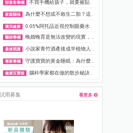
不買手機給孩子，就要被貼「...
部落客專欄
為什麼不想或不敢生二胎？這8...
家庭關係
0.05%阿托品近視控制眼藥水納...
寶貝健康
晚婚晚育是無法改變的現實，...
醫師專欄
小說家青竹酒產後成半植物人...
產後照護
守護寶寶的黃金睡眠：為什麼...
專家專欄
腦科學家都在做的散步秘訣！...
健康百寶箱
試用募集
看更多