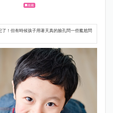
收藏
紀了！但有時候孩子用著天真的臉孔問一些尷尬問