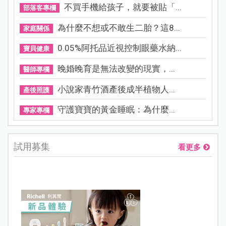
不買手機給孩子，就要被貼「...
部落客專欄
為什麼不想或不敢生二胎？這8...
家庭關係
0.05%阿托品近視控制眼藥水納...
寶貝健康
晚婚晚育是無法改變的現實，...
醫師專欄
小說家青竹酒產後成半植物人...
產後照護
守護寶寶的黃金睡眠：為什麼...
專家專欄
試用募集
看更多