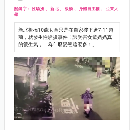
關鍵字：
性騷擾
、
新北
、
板橋
、
身體自主權
、
亞東大
學
新北板橋10歲女童只是在自家樓下逛7-11超
商，就發生性騷擾事件！讓受害女童媽媽真
的很生氣，「為什麼變態這麼多！」