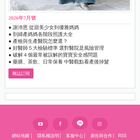
2026年7月號
● 謝沛恩 從甜美少女到優雅媽媽
● 剖婦產媽媽各階段照護大全
● 產檢與生產醫院怎麼選？
● 好醫師５大檢驗標準 選對醫院是風險管理
● 破解４個最常被誤解的寶寶安全感問題
● 藥膳、茶飲、日常保養 中醫觀點看產後掉髮
雜誌訂閱
網站地圖
│
隱私權說明
│
客服中心
│
廣告與合作
|
RSS