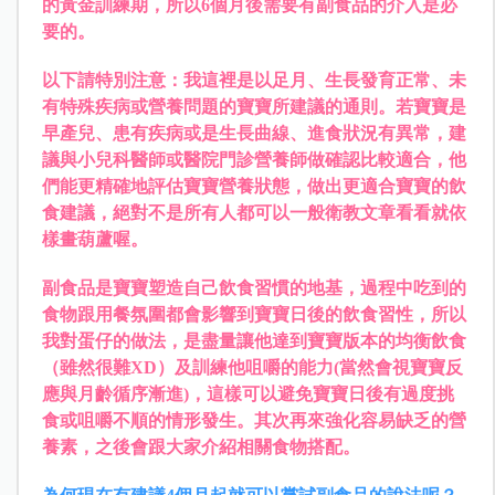
的黃金訓練期，所以6個月後需要有副食品的介入是必
要的。
以下請特別注意：我這裡是以足月、生長發育正常、未
有特殊疾病或營養問題的寶寶所建議的通則。若寶寶是
早產兒、患有疾病或是生長曲線、進食狀況有異常，建
議與小兒科醫師或醫院門診營養師做確認比較適合，他
們能更精確地評估寶寶營養狀態，做出更適合寶寶的飲
食建議，絕對不是所有人都可以一般衛教文章看看就依
樣畫葫蘆喔。
副食品是寶寶塑造自己飲食習慣的地基，過程中吃到的
食物跟用餐氛圍都會影響到寶寶日後的飲食習性，所以
我對蛋仔的做法，是盡量讓他達到寶寶版本的均衡飲食
（雖然很難XD）及訓練他咀嚼的能力(當然會視寶寶反
應與月齡循序漸進)，這樣可以避免寶寶日後有過度挑
食或咀嚼不順的情形發生。其次再來強化容易缺乏的營
養素，之後會跟大家介紹相關食物搭配。