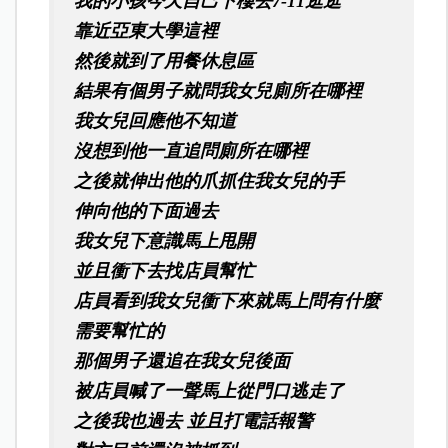
我的小孩今天自己下樓去7-11逛逛
靠近亞東大學這裡
然後就到了用餐休息區
結果有個男子就問我女兒廁所在哪裡
我女兒回應他不知道
沒想到他一直追問廁所在哪裡
之後就伸出他的爪抓住我女兒的手
伸向他的下面過去
我女兒下意識馬上甩開
並且衝下去找店員幫忙
店員看到我女兒衝下來就馬上問有什麼
需要幫忙的
那個男子還追在我女兒後面
被店員喊了一聲馬上從門口逃走了
之後我也過去 並且打電話報警