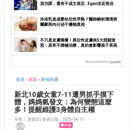
頁功課，還有不成文規定…Egan沒近視但求
饒：Mummy, please～
沐浴乳造成嬰幼兒性早熟？醫師解析環境荷
爾蒙與內分泌干擾物真相
不只是皮膚搔癢！異位性皮膚炎5大照顧迷
思：原來不積極治療，真的會影響孩子長高
Recommended by
首頁
家庭
新知快遞
新北10歲女童7-11遭男抓手摸下
體，媽媽氣發文：為何變態這麼
多！提醒維護3身體自主權
作者： 游資芸 | 發表日期：2025-04-15
收藏
分享