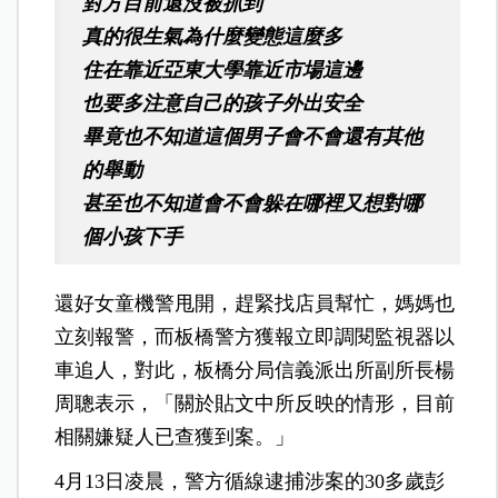
對方目前還沒被抓到
真的很生氣為什麼變態這麼多
住在靠近亞東大學靠近市場這邊
也要多注意自己的孩子外出安全
畢竟也不知道這個男子會不會還有其他
的舉動
甚至也不知道會不會躲在哪裡又想對哪
個小孩下手
還好女童機警甩開，趕緊找店員幫忙，媽媽也
立刻報警，而板橋警方獲報立即調閱監視器以
車追人，對此，板橋分局信義派出所副所長楊
周聰表示，「關於貼文中所反映的情形，目前
相關嫌疑人已查獲到案。」
4月13日凌晨，警方循線逮捕涉案的30多歲彭