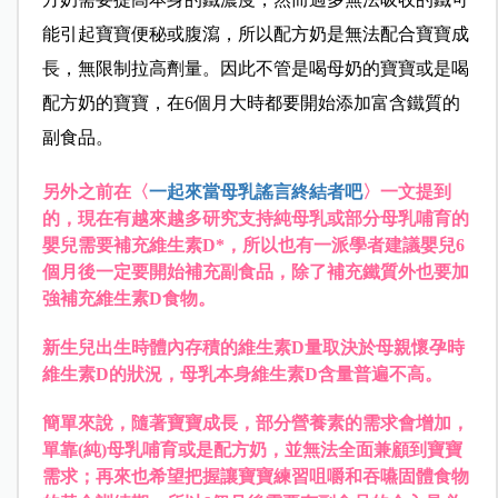
能引起寶寶便秘或腹瀉，所以配方奶是無法配合寶寶成
長，無限制拉高劑量。因此不管是喝母奶的寶寶或是喝
配方奶的寶寶，在6個月大時都要開始添加富含鐵質的
副食品。
另外之前在〈
一起來當母乳謠言終結者吧
〉一文提到
的，現在有越來越多研究支持純母乳或部分母乳哺育的
嬰兒需要補充維生素D*，所以也有一派學者建議嬰兒6
個月後一定要開始補充副食品，除了補充鐵質外也要加
強補充維生素D食物。
新生兒出生時體內存積的維生素D量取決於母親懷孕時
維生素D的狀況，母乳本身維生素D含量普遍不高。
簡單來說，隨著寶寶成長，部分營養素的需求會增加，
單靠(純)母乳哺育或是配方奶，並無法全面兼顧到寶寶
需求；再來也希望把握讓寶寶練習咀嚼和吞嚥固體食物