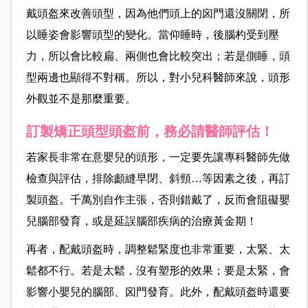
戴頭盔來改善頭型，因為他們頭上的囟門還沒關閉，所
以睡姿會影響頭型的變化。當仰睡時，後腦杓受到壓
力，所以會比較扁、兩側也會比較突出；若是側睡，頭
型兩邊也顯得不對稱。所以，對小兒科醫師來說，頭形
外觀並不是那麼重要。
訂製矯正頭型頭盔前，務必請醫師評估！
若家長非常在意嬰兒的頭形，一定要先讓專科醫師先做
檢查與評估，排除顱縫早閉、斜頸…等因素之後，再訂
製頭盔。千萬別自作主張，否則錯戴了，反而會阻礙嬰
兒腦部發育，或是延誤腦部疾病的治療黃金期！
再者，配戴頭盔時，調整鬆緊度也非常重要，太緊、太
鬆都不行。若是太鬆，沒有塑形的效果；要是太緊，會
影響小嬰兒的腦部、囟門發育。此外，配戴頭盔時還要