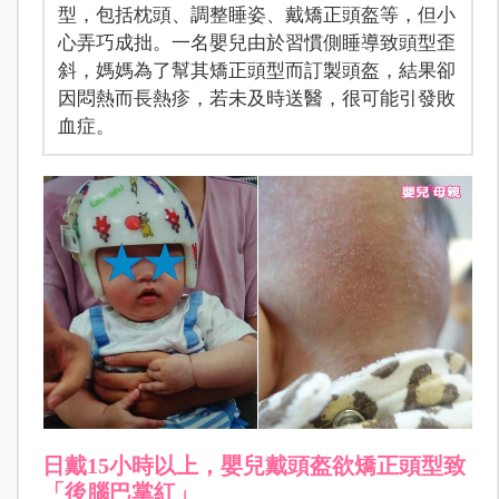
型，包括枕頭、調整睡姿、戴矯正頭盔等，但小
心弄巧成拙。一名嬰兒由於習慣側睡導致頭型歪
斜，媽媽為了幫其矯正頭型而訂製頭盔，結果卻
因悶熱而長熱疹，若未及時送醫，很可能引發敗
血症。
日戴15小時以上，嬰兒戴頭盔欲矯正頭型致
「後腦巴掌紅」