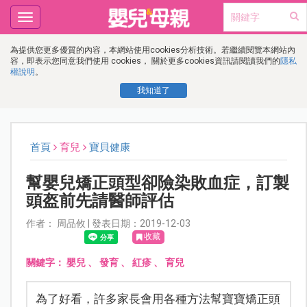
Toggle
navigation
為提供您更多優質的內容，本網站使用cookies分析技術。若繼續閱覽本網站內
容，即表示您同意我們使用 cookies， 關於更多cookies資訊請閱讀我們的
隱私
權說明
。
我知道了
首頁
育兒
寶貝健康
幫嬰兒矯正頭型卻險染敗血症，訂製
頭盔前先請醫師評估
作者： 周品攸 | 發表日期：2019-12-03
收藏
關鍵字：
嬰兒
、
發育
、
紅疹
、
育兒
為了好看，許多家長會用各種方法幫寶寶矯正頭