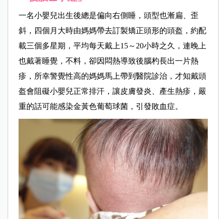
一名小嬰兒出生後總是偏向右側睡，頭型也漸扁、歪
斜，四個月大時由媽媽帶去訂製矯正頭形的頭盔，約配
載三個多星期，平均每天戴上15～20小時之久，連晚上
也戴著睡覺，不料，卻因悶熱導致後腦杓長出一片熱
疹，所幸警覺性高的媽媽馬上帶到醫院診治，才知戴頭
盔會阻礙小嬰兒正常排汗，讓皮膚發炎、產生熱疹，嚴
重的話可能感染金黃色葡萄球菌，引發敗血症。