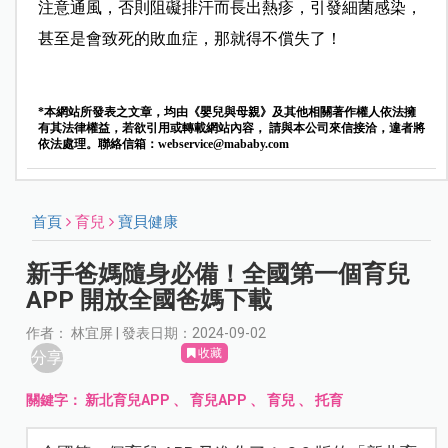
注意通風，否則阻礙排汗而長出熱疹，引發細菌感染，
甚至是會致死的敗血症，那就得不償失了！
*本網站所發表之文章，均由《嬰兒與母親》及其他相關著作權人依法擁
有其法律權益，若欲引用或轉載網站內容， 請與本公司來信接洽，違者將
依法處理。聯絡信箱：
webservice@mababy.com
首頁
育兒
寶貝健康
新手爸媽隨身必備！全國第一個育兒
APP 開放全國爸媽下載
作者： 林宜屏 | 發表日期：2024-09-02
收藏
分享
關鍵字：
新北育兒APP
、
育兒APP
、
育兒
、
托育