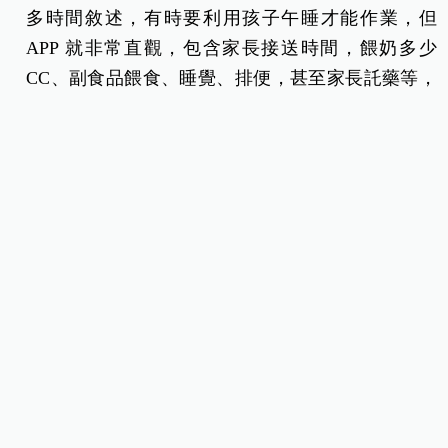
多時間敘述，有時要利用孩子午睡才能作業，但
APP 就非常直觀，包含家長接送時間，餵奶多少
CC、副食品餵食、睡覺、排便，甚至家長託藥等，
還可以隨時上傳活動照片給家長觀賞。
家長只要登入註冊並加入幼兒資料， APP 即會根
據幼兒年齡主動推播疫苗接種、發展篩檢，並不定
時推送育兒新知，也可以尋找新北市合格的在宅保
母和到府保母；家長也能記錄孩子的身高、體重、
頭圍，生成生長曲線圖，隨時掌握孩子的發展狀
況，確保寶貝健康成長。