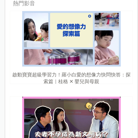
熱門影音
啟動寶寶超級學習力！羅小白愛的想像力快問快答：探
索篇｜桂格 ✕ 嬰兒與母親