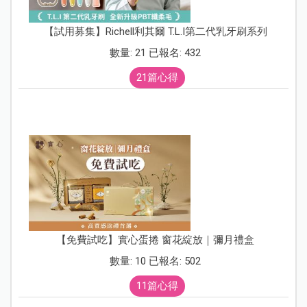
【試用募集】Richell利其爾 T.L.I第二代乳牙刷系列
數量: 21 已報名: 432
21篇心得
【免費試吃】實心蛋捲 窗花綻放｜彌月禮盒
數量: 10 已報名: 502
11篇心得