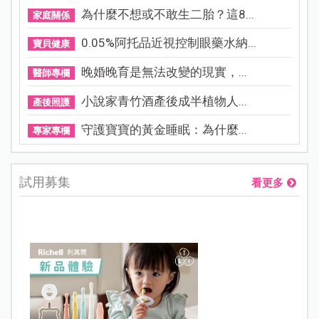
為什麼不想或不敢生二胎？這8...
家庭關係
0.05%阿托品近視控制眼藥水納...
寶貝健康
晚婚晚育是無法改變的現實，...
醫師專欄
小說家青竹酒產後成半植物人...
產後照護
守護寶寶的黃金睡眠：為什麼...
專家專欄
試用募集
看更多