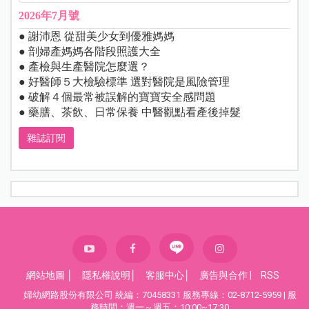
2026年7月號
● 謝沛恩 從甜美少女到優雅媽媽
● 剖婦產媽媽各階段照護大全
● 產檢與生產醫院怎麼選？
● 好醫師５大檢驗標準 選對醫院是風險管理
● 破解４個最常被誤解的寶寶安全感問題
● 藥膳、茶飲、日常保養 中醫觀點看產後掉髮
雜誌訂閱
網站地圖
│
隱私權說明
│
客服中心
│
廣告與合作
|
RSS
婦幼網路股份有限公司 統編：70458331 服務專線：02-8712-5959 | 服
務時間：週一～週五：10:00~17:30