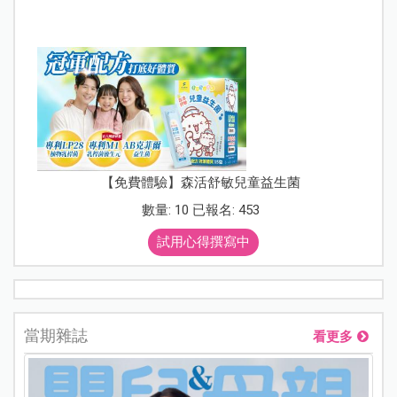
【免費體驗】森活舒敏兒童益生菌
數量: 10 已報名: 453
試用心得撰寫中
當期雜誌
看更多