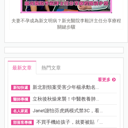
夫妻不孕成為新文明病？新光醫院李毅評主任分享療程
關鍵步驟
最新文章
熱門文章
看更多
新北割頸案受害少年楊承勳名...
新知快遞
立秋後秋燥來襲！中醫教養肺...
醫師專欄
Janet謝怡芬虎媽模式禁3C，看...
名人家庭
不買手機給孩子，就要被貼「...
部落客專欄