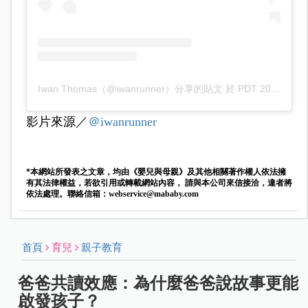
Iwan Thomas（@iwanrunner）分享的貼文
於
PDT 2019 年 10月 月 13 日 下午 12:23
影片來源／
＠iwanrunner
*本網站所發表之文章，均由《嬰兒與母親》及其他相關著作權人依法擁
有其法律權益，若欲引用或轉載網站內容， 請與本公司來信接洽，違者將
依法處理。聯絡信箱：
webservice@mababy.com
首頁
育兒
親子教育
爸爸共讀效應：為什麼爸爸說故事更能
啟發孩子？