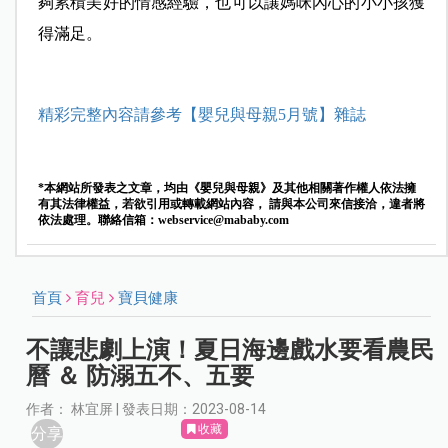
夠累積美好的情感經驗，也可以讓媽咪內心的小小孩獲
得滿足。
精彩完整內容請參考【嬰兒與母親5月號】雜誌
*本網站所發表之文章，均由《嬰兒與母親》及其他相關著作權人依法擁
有其法律權益，若欲引用或轉載網站內容， 請與本公司來信接洽，違者將
依法處理。聯絡信箱：
webservice@mababy.com
首頁
育兒
寶貝健康
不讓悲劇上演！夏日海邊戲水要看農民
曆 ＆ 防溺五不、五要
作者： 林宜屏 | 發表日期：2023-08-14
收藏
分享