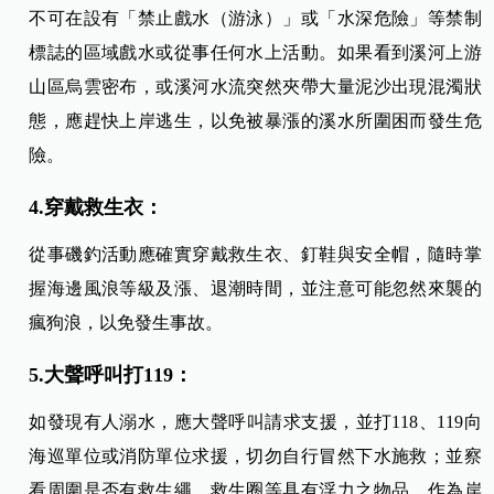
不可在設有「禁止戲水（游泳）」或「水深危險」等禁制
標誌的區域戲水或從事任何水上活動。如果看到溪河上游
山區烏雲密布，或溪河水流突然夾帶大量泥沙出現混濁狀
態，應趕快上岸逃生，以免被暴漲的溪水所圍困而發生危
險。
4.穿戴救生衣：
從事磯釣活動應確實穿戴救生衣、釘鞋與安全帽，隨時掌
握海邊風浪等級及漲、退潮時間，並注意可能忽然來襲的
瘋狗浪，以免發生事故。
5.大聲呼叫打119：
如發現有人溺水，應大聲呼叫請求支援，並打118、119向
海巡單位或消防單位求援，切勿自行冒然下水施救；並察
看周圍是否有救生繩、救生圈等具有浮力之物品，作為岸