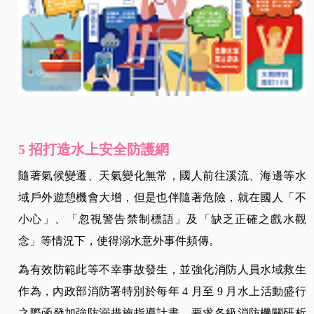
5 招打造水上安全防護網
隨著氣候變遷、天氣變化無常，國人前往溪流、海邊等水
域戶外遊憩機會大增，但是也伴隨著危險，就在國人「不
小心」、「忽視警告禁制標語」及「缺乏正確之戲水觀
念」等情況下，使得溺水意外事件頻傳。
為有效防範此等不幸事故發生，並強化消防人員水域救生
作為，內政部消防署特別於每年 4 月至 9 月水上活動盛行
之際函發加強防溺措施指導計畫，要求各級消防機關研析