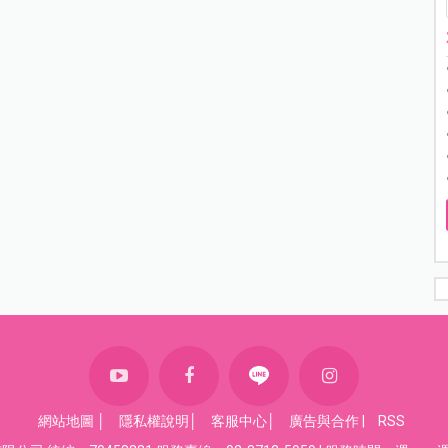
網站地圖
│
隱私權說明
│
客服中心
│
廣告與合作
|
RSS