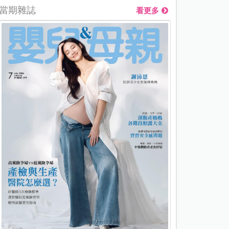
當期雜誌
看更多