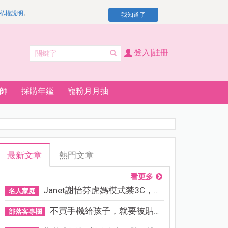
私權說明
。
我知道了
登入|註冊
師
採購年鑑
寵粉月月抽
最新文章
熱門文章
看更多
Janet謝怡芬虎媽模式禁3C，看...
名人家庭
不買手機給孩子，就要被貼「...
部落客專欄