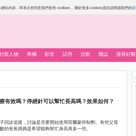
站內容，即表示您同意我們使用 cookies， 關於更多cookies資訊請閱讀我們的
隱
封面人物
專欄
影音
試用
活動
雜誌
搜尋好醫
療有效嗎？停經針可以幫忙長高嗎？效果如何？
子回診追蹤，討論是否要開始使用荷爾蒙抑制劑。有些父母
數的爸爸媽媽是希望能夠幫忙身高再多一些。