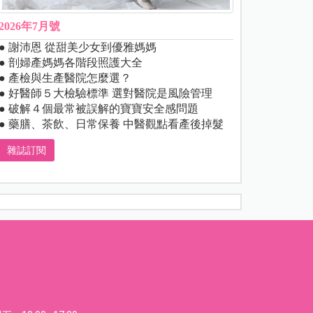
2026年7月號
● 謝沛恩 從甜美少女到優雅媽媽
● 剖婦產媽媽各階段照護大全
● 產檢與生產醫院怎麼選？
● 好醫師５大檢驗標準 選對醫院是風險管理
● 破解４個最常被誤解的寶寶安全感問題
● 藥膳、茶飲、日常保養 中醫觀點看產後掉髮
雜誌訂閱