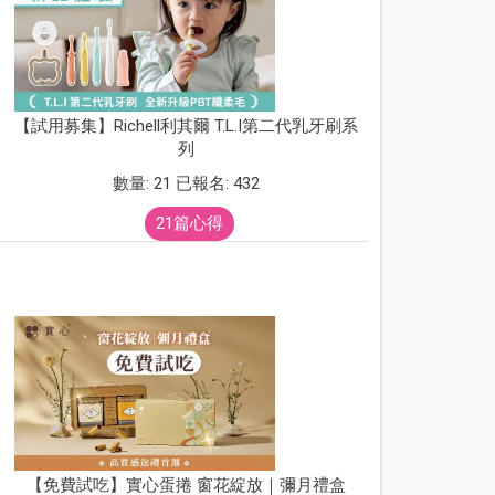
【試用募集】Richell利其爾 T.L.I第二代乳牙刷系
列
數量: 21 已報名: 432
21篇心得
【免費試吃】實心蛋捲 窗花綻放｜彌月禮盒