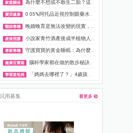
為什麼不想或不敢生二胎？這8...
家庭關係
0.05%阿托品近視控制眼藥水納...
寶貝健康
晚婚晚育是無法改變的現實，...
醫師專欄
小說家青竹酒產後成半植物人...
產後照護
守護寶寶的黃金睡眠：為什麼...
專家專欄
腦科學家都在做的散步秘訣！...
健康百寶箱
「媽媽去哪裡了？」4歲孩子還...
學習當爸媽
試用募集
看更多