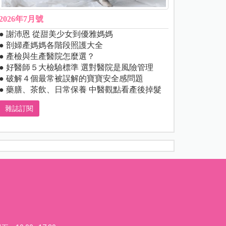
2026年7月號
● 謝沛恩 從甜美少女到優雅媽媽
● 剖婦產媽媽各階段照護大全
● 產檢與生產醫院怎麼選？
● 好醫師５大檢驗標準 選對醫院是風險管理
● 破解４個最常被誤解的寶寶安全感問題
● 藥膳、茶飲、日常保養 中醫觀點看產後掉髮
雜誌訂閱