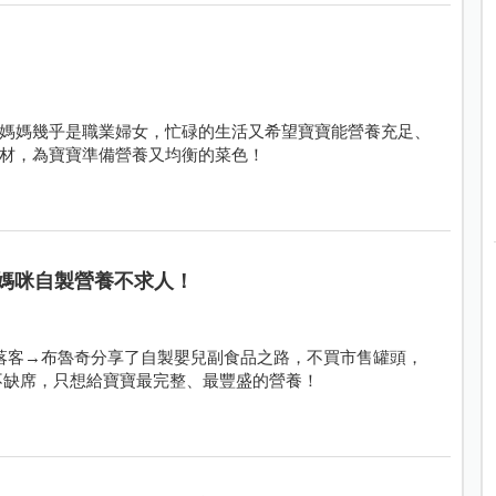
媽媽幾乎是職業婦女，忙碌的生活又希望寶寶能營養充足、
材，為寶寶準備營養又均衡的菜色！
媽咪自製營養不求人！
部落客→布魯奇分享了自製嬰兒副食品之路，不買市售罐頭，
不缺席，只想給寶寶最完整、最豐盛的營養！