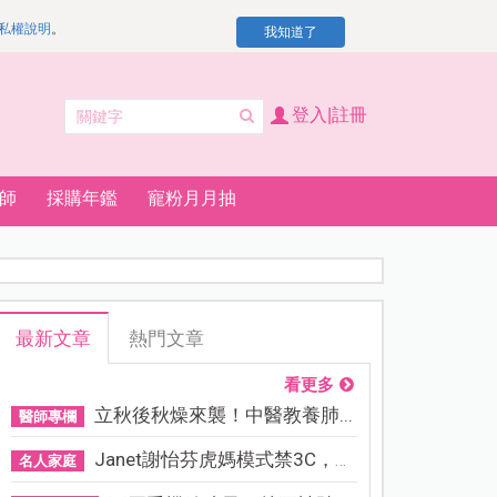
私權說明
。
我知道了
登入|註冊
師
採購年鑑
寵粉月月抽
最新文章
熱門文章
看更多
立秋後秋燥來襲！中醫教養肺...
醫師專欄
Janet謝怡芬虎媽模式禁3C，看...
名人家庭