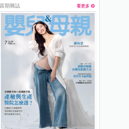
當期雜誌
看更多