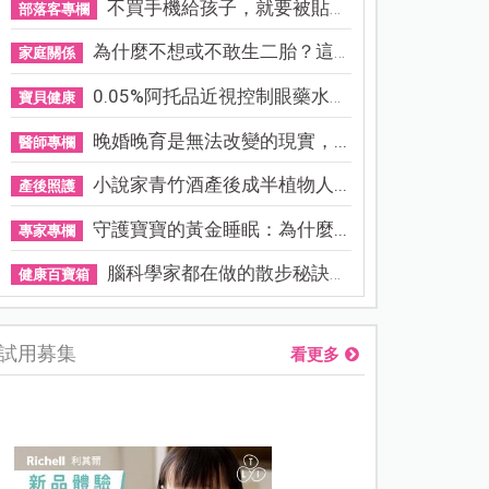
不買手機給孩子，就要被貼「...
部落客專欄
為什麼不想或不敢生二胎？這8...
家庭關係
0.05%阿托品近視控制眼藥水納...
寶貝健康
晚婚晚育是無法改變的現實，...
醫師專欄
小說家青竹酒產後成半植物人...
產後照護
守護寶寶的黃金睡眠：為什麼...
專家專欄
腦科學家都在做的散步秘訣！...
健康百寶箱
試用募集
看更多