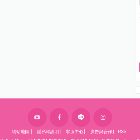
網站地圖
│
隱私權說明
│
客服中心
│
廣告與合作
|
RSS