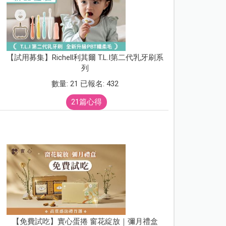
【試用募集】Richell利其爾 T.L.I第二代乳牙刷系
列
數量: 21 已報名: 432
21篇心得
【免費試吃】實心蛋捲 窗花綻放｜彌月禮盒