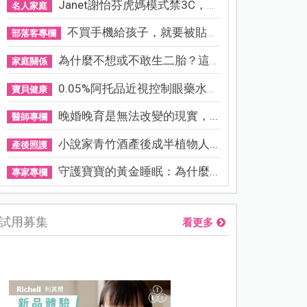
Janet謝怡芬虎媽模式禁3C，看...
名人家庭
不買手機給孩子，就要被貼「...
部落客專欄
為什麼不想或不敢生二胎？這8...
家庭關係
0.05%阿托品近視控制眼藥水納...
寶貝健康
晚婚晚育是無法改變的現實，...
醫師專欄
小說家青竹酒產後成半植物人...
產後照護
守護寶寶的黃金睡眠：為什麼...
專家專欄
試用募集
看更多