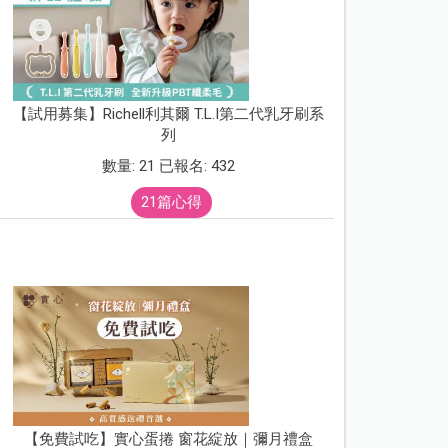
【試用募集】Richell利其爾 T.L.I第二代乳牙刷系
列
數量: 21 已報名: 432
21篇心得
【免費試吃】實心蛋捲 窗花綻放｜彌月禮盒