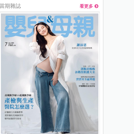
當期雜誌
看更多