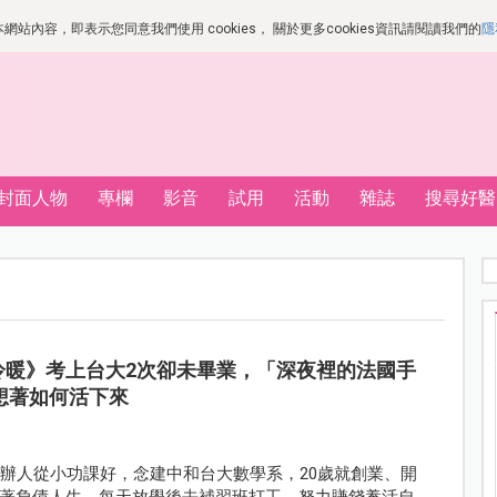
站內容，即表示您同意我們使用 cookies， 關於更多cookies資訊請閱讀我們的
隱
封面人物
專欄
影音
試用
活動
雜誌
搜尋好醫
冷暖》考上台大2次卻未畢業，「深夜裡的法國手
想著如何活下來
創辦人從小功課好，念建中和台大數學系，20歲就創業、開
著負債人生，每天放學後去補習班打工，努力賺錢養活自