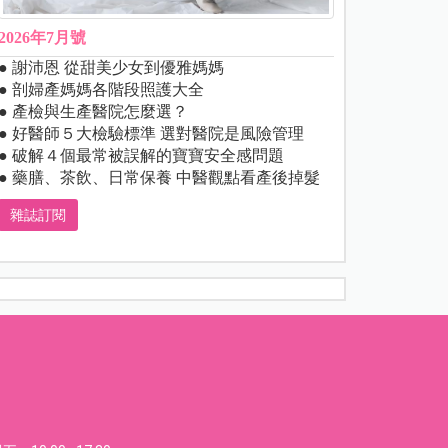
2026年7月號
● 謝沛恩 從甜美少女到優雅媽媽
● 剖婦產媽媽各階段照護大全
● 產檢與生產醫院怎麼選？
● 好醫師５大檢驗標準 選對醫院是風險管理
● 破解４個最常被誤解的寶寶安全感問題
● 藥膳、茶飲、日常保養 中醫觀點看產後掉髮
雜誌訂閱