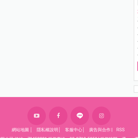
網站地圖
│
隱私權說明
│
客服中心
│
廣告與合作
|
RSS