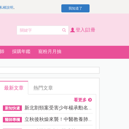
私權說明
。
我知道了
登入|註冊
師
採購年鑑
寵粉月月抽
最新文章
熱門文章
看更多
新北割頸案受害少年楊承勳名...
新知快遞
立秋後秋燥來襲！中醫教養肺...
醫師專欄