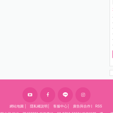
網站地圖
│
隱私權說明
│
客服中心
│
廣告與合作
|
RSS