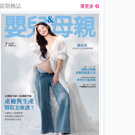
當期雜誌
看更多