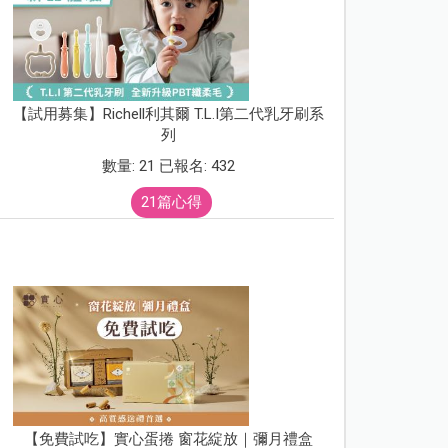
【試用募集】Richell利其爾 T.L.I第二代乳牙刷系
列
數量: 21 已報名: 432
21篇心得
【免費試吃】實心蛋捲 窗花綻放｜彌月禮盒