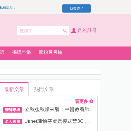
私權說明
。
我知道了
登入|註冊
師
採購年鑑
寵粉月月抽
最新文章
熱門文章
看更多
立秋後秋燥來襲！中醫教養肺...
醫師專欄
Janet謝怡芬虎媽模式禁3C，看...
名人家庭