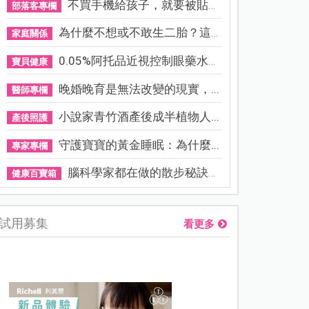
不買手機給孩子，就要被貼「...
部落客專欄
為什麼不想或不敢生二胎？這8...
家庭關係
0.05%阿托品近視控制眼藥水納...
寶貝健康
晚婚晚育是無法改變的現實，...
醫師專欄
小說家青竹酒產後成半植物人...
產後照護
守護寶寶的黃金睡眠：為什麼...
專家專欄
腦科學家都在做的散步秘訣！...
健康百寶箱
試用募集
看更多