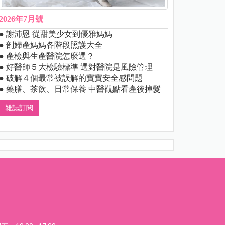
2026年7月號
● 謝沛恩 從甜美少女到優雅媽媽
● 剖婦產媽媽各階段照護大全
● 產檢與生產醫院怎麼選？
● 好醫師５大檢驗標準 選對醫院是風險管理
● 破解４個最常被誤解的寶寶安全感問題
● 藥膳、茶飲、日常保養 中醫觀點看產後掉髮
雜誌訂閱