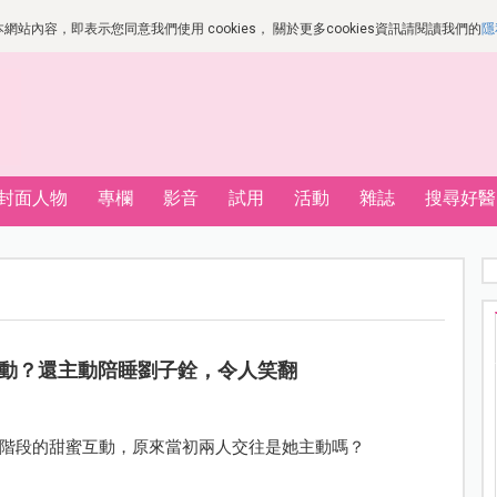
站內容，即表示您同意我們使用 cookies， 關於更多cookies資訊請閱讀我們的
隱
封面人物
專欄
影音
試用
活動
雜誌
搜尋好醫
動？還主動陪睡劉子銓，令人笑翻
階段的甜蜜互動，原來當初兩人交往是她主動嗎？