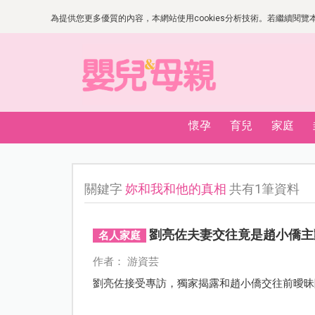
為提供您更多優質的內容，本網站使用cookies分析技術。若繼續閱覽本網
懷孕
育兒
家庭
關鍵字
妳和我和他的真相
共有1筆資料
劉亮佐夫妻交往竟是趙小僑主
名人家庭
作者： 游資芸
劉亮佐接受專訪，獨家揭露和趙小僑交往前曖昧