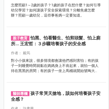
怎麼照顧1～2歲的孩子？1歲的孩子在想什麼？如何引導
幼兒學習？如何讓孩子安全探索環境？分離焦慮怎麼
辦？照顧一歲幼兒，這些事爸媽一定要知道。
怕黑、怕看醫生、怕剪頭髮、怕上廁
親子教育
所... 王宏哲：３步驟培養孩子的安全感
作者： 戴筠
對小小孩來說，很多情境都會讓他們感到害怕；有的孩
子一到睡覺時間就黏在媽媽身上不肯起來，就怕一個人
待在黑黑的房間；有的孩子一坐上馬桶就開始號啕大
哭；有的孩子則是任憑大人好說歹說就是不肯剪頭髮。
該如何給孩子安全感呢？
孩子常哭天搶地，該如何培養孩子安
醫師專欄
全感？
作者： 許書華