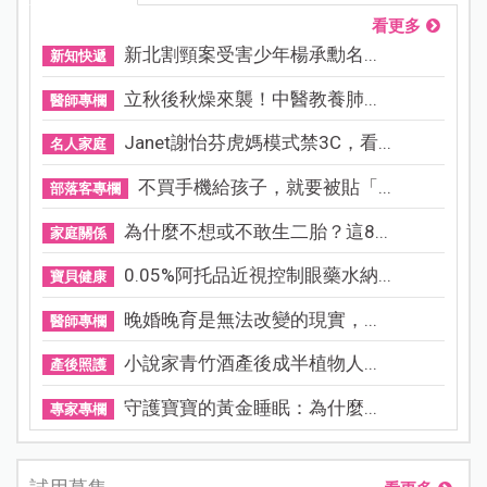
看更多
新北割頸案受害少年楊承勳名...
新知快遞
立秋後秋燥來襲！中醫教養肺...
醫師專欄
Janet謝怡芬虎媽模式禁3C，看...
名人家庭
不買手機給孩子，就要被貼「...
部落客專欄
為什麼不想或不敢生二胎？這8...
家庭關係
0.05%阿托品近視控制眼藥水納...
寶貝健康
晚婚晚育是無法改變的現實，...
醫師專欄
小說家青竹酒產後成半植物人...
產後照護
守護寶寶的黃金睡眠：為什麼...
專家專欄