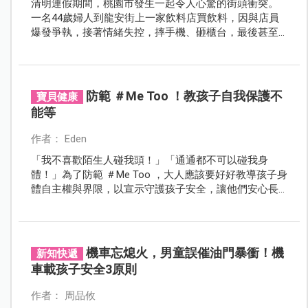
清明連假期間，桃園市發生一起令人心驚的街頭衝突。
一名44歲婦人到龍安街上一家飲料店買飲料，因與店員
爆發爭執，接著情緒失控，摔手機、砸櫃台，最後甚至
從包包拿出一把折疊刀，在店面瘋狂揮舞。
防範 ＃Me Too ！教孩子自我保護不
寶貝健康
能等
作者： Eden
「我不喜歡陌生人碰我頭！」「通通都不可以碰我身
體！」為了防範 ＃Me Too ，大人應該要好好教導孩子身
體自主權與界限，以宣示守護孩子安全，讓他們安心長
大。
機車忘熄火，男童誤催油門暴衝！機
新知快遞
車載孩子安全3原則
作者： 周品攸