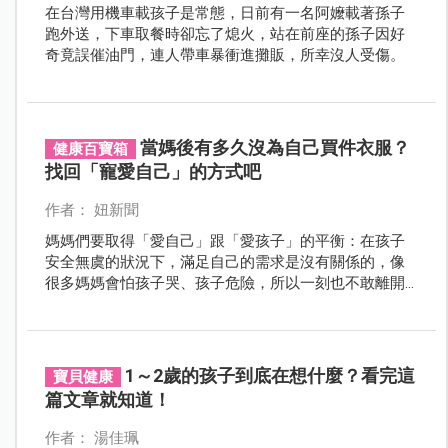
在台灣用機車載孩子是常態，日前有一名阿嬤載著孫子
跑外送，下車取餐時卻忘了熄火，站在前座的孫子因好
奇竟誤催油門，連人帶車暴衝進攤販，所幸沒人受傷。
當媽後有多久沒為自己買件衣服？
健康百寶箱
找回「寵愛自己」的方式吧
作者： 妞新聞
媽媽們要取得「愛自己」跟「愛孩子」的平衡：在孩子
安全無虞的狀況下，滿足自己的需求是沒有關係的，像
很多媽媽會怕孩子哭、孩子危險，所以一刻也不敢離開
孩子身邊，不敢上廁所、不敢吃飯、不敢洗澡.......
1～2歲的孩子到底在想什麼？看完這
寶貝健康
篇文章就知道！
作者： 湯佳珮