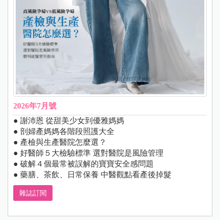
2026年7月號
● 謝沛恩 從甜美少女到優雅媽媽
● 剖婦產媽媽各階段照護大全
● 產檢與生產醫院怎麼選？
● 好醫師５大檢驗標準 選對醫院是風險管理
● 破解４個最常被誤解的寶寶安全感問題
● 藥膳、茶飲、日常保養 中醫觀點看產後掉髮
雜誌訂閱