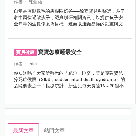
作者： 陳萱蘋
自稱是有點龜毛的黑眼圈奶爸──徐嘉賢兒科醫師，為了
家中兩位過敏孩子，認真鑽研相關資訊，以提供孩子安
全無毒的生長環境為目標，進而以淺顯易懂的動畫與文
字分享有關育兒的大小心得，其中揪出爸媽常見迷思與
誤解的「育兒誤很大」系列文章引起熱烈回響！
寶寶怎麼睡最安全
寶貝健康
作者： editor
你知道嗎？大家所熟悉的「趴睡」睡姿，竟是導致嬰兒
猝死症候群（SIDS，sudden infant death syndrome）的
危險要素之一！根據統計，新生兒每天長達16～20個小
時處於睡眠狀態，在漫長的睡眠時間中，寶寶究竟該怎
麼睡才安全？為提供孩子安全無虞的保護，爸爸媽媽還
能做些什麼呢？
最新文章
熱門文章