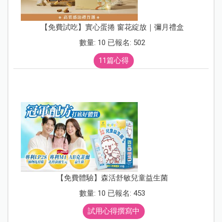
【免費試吃】實心蛋捲 窗花綻放｜彌月禮盒
數量: 10 已報名: 502
11篇心得
【免費體驗】森活舒敏兒童益生菌
數量: 10 已報名: 453
試用心得撰寫中