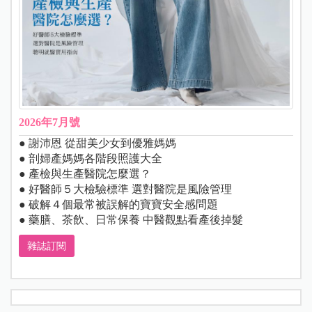
2026年7月號
● 謝沛恩 從甜美少女到優雅媽媽
● 剖婦產媽媽各階段照護大全
● 產檢與生產醫院怎麼選？
● 好醫師５大檢驗標準 選對醫院是風險管理
● 破解４個最常被誤解的寶寶安全感問題
● 藥膳、茶飲、日常保養 中醫觀點看產後掉髮
雜誌訂閱