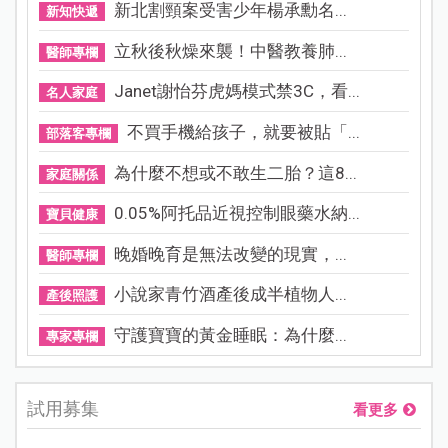
新北割頸案受害少年楊承勳名...
新知快遞
立秋後秋燥來襲！中醫教養肺...
醫師專欄
Janet謝怡芬虎媽模式禁3C，看...
名人家庭
不買手機給孩子，就要被貼「...
部落客專欄
為什麼不想或不敢生二胎？這8...
家庭關係
0.05%阿托品近視控制眼藥水納...
寶貝健康
晚婚晚育是無法改變的現實，...
醫師專欄
小說家青竹酒產後成半植物人...
產後照護
守護寶寶的黃金睡眠：為什麼...
專家專欄
試用募集
看更多