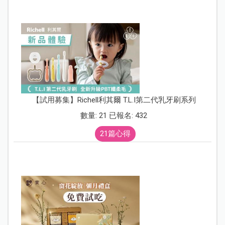
【試用募集】Richell利其爾 T.L.I第二代乳牙刷系列
數量: 21 已報名: 432
21篇心得