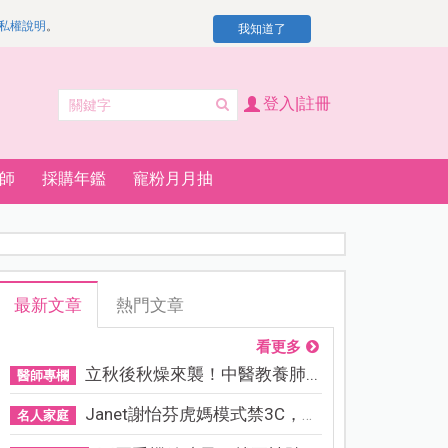
私權說明
。
我知道了
登入|註冊
師
採購年鑑
寵粉月月抽
最新文章
熱門文章
看更多
立秋後秋燥來襲！中醫教養肺...
醫師專欄
Janet謝怡芬虎媽模式禁3C，看...
名人家庭