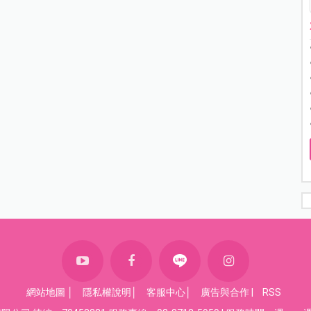
網站地圖
│
隱私權說明
│
客服中心
│
廣告與合作
|
RSS