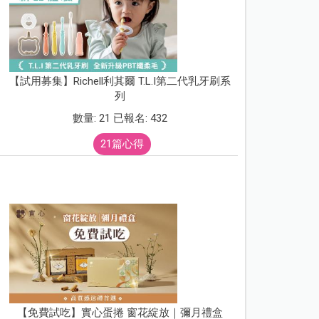
【試用募集】Richell利其爾 T.L.I第二代乳牙刷系
列
數量: 21 已報名: 432
21篇心得
【免費試吃】實心蛋捲 窗花綻放｜彌月禮盒