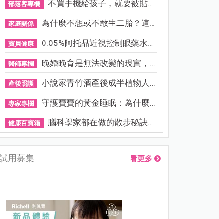
不買手機給孩子，就要被貼「...
部落客專欄
為什麼不想或不敢生二胎？這8...
家庭關係
0.05%阿托品近視控制眼藥水納...
寶貝健康
晚婚晚育是無法改變的現實，...
醫師專欄
小說家青竹酒產後成半植物人...
產後照護
守護寶寶的黃金睡眠：為什麼...
專家專欄
腦科學家都在做的散步秘訣！...
健康百寶箱
試用募集
看更多