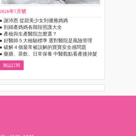
2026年7月號
● 謝沛恩 從甜美少女到優雅媽媽
● 剖婦產媽媽各階段照護大全
● 產檢與生產醫院怎麼選？
● 好醫師５大檢驗標準 選對醫院是風險管理
● 破解４個最常被誤解的寶寶安全感問題
● 藥膳、茶飲、日常保養 中醫觀點看產後掉髮
雜誌訂閱