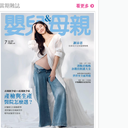
當期雜誌
看更多