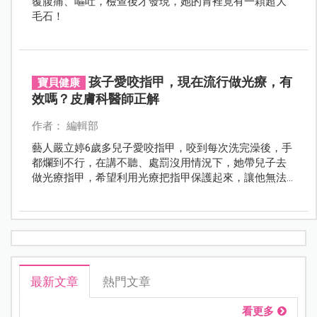
覆腹痛、嘔吐，檢查後才發現，她的胃裡竟有一顆超大
毛石！
孩子愛咬指甲，現在流行做光療，有
寶貝健康
效嗎？皮膚科醫師正解
作者： 編輯部
藝人嚴立婷6歲多兒子愛咬指甲，咬到每次洗完澡後，手
都爛到不行，在講不聽、處罰沒用情況下，她帶兒子去
做光療指甲，希望利用光療把指甲保護起來，讓他無法
再咬，並藉機戒掉這個壞習慣！ 嚴立婷這樣做有效嗎？
光療對孩子有哪些危害？快聽聽皮膚科醫師怎麼說。
最新文章
熱門文章
看更多