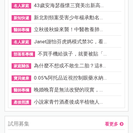
43歲安海瑟薇懷三寶美出新高...
名人家庭
新北割頸案受害少年楊承勳名...
新知快遞
立秋後秋燥來襲！中醫教養肺...
醫師專欄
Janet謝怡芬虎媽模式禁3C，看...
名人家庭
不買手機給孩子，就要被貼「...
部落客專欄
為什麼不想或不敢生二胎？這8...
家庭關係
0.05%阿托品近視控制眼藥水納...
寶貝健康
晚婚晚育是無法改變的現實，...
醫師專欄
小說家青竹酒產後成半植物人...
產後照護
試用募集
看更多