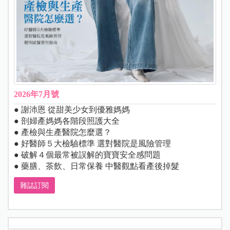
2026年7月號
● 謝沛恩 從甜美少女到優雅媽媽
● 剖婦產媽媽各階段照護大全
● 產檢與生產醫院怎麼選？
● 好醫師５大檢驗標準 選對醫院是風險管理
● 破解４個最常被誤解的寶寶安全感問題
● 藥膳、茶飲、日常保養 中醫觀點看產後掉髮
雜誌訂閱