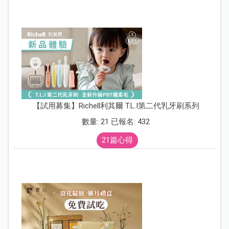
【試用募集】Richell利其爾 T.L.I第二代乳牙刷系列
數量: 21 已報名: 432
21篇心得