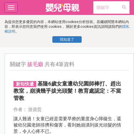
Toggle
navigation
為提供您更多優質的內容，本網站使用cookies分析技術。若繼續閱覽本網站內
容，即表示您同意我們使用 cookies， 關於更多cookies資訊請閱讀我們的
隱私
權說明
。
我知道了
關鍵字
拔毛癖
共有4筆資料
基隆6歲女童遭幼兒園師棒打、趕出
新知快遞
教室，崩潰幾乎拔光頭髮！教育處認定：不當
管教
作者： 游資芸
讓人難過！女童已經是需要早療的重度身心障礙生，還
被幼兒園老師排擠和傷害，看到她崩潰到拔光頭髮的情
景，令人心疼不已。