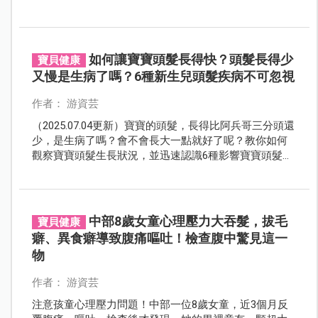
如何讓寶寶頭髮長得快？頭髮長得少
寶貝健康
又慢是生病了嗎？6種新生兒頭髮疾病不可忽視
作者： 游資芸
（2025.07.04更新）寶寶的頭髮，長得比阿兵哥三分頭還
少，是生病了嗎？會不會長大一點就好了呢？教你如何
觀察寶寶頭髮生長狀況，並迅速認識6種影響寶寶頭髮生
長的疾病，讓爸媽免擔心！
中部8歲女童心理壓力大吞髮，拔毛
寶貝健康
癖、異食癖導致腹痛嘔吐！檢查腹中驚見這一
物
作者： 游資芸
注意孩童心理壓力問題！中部一位8歲女童，近3個月反