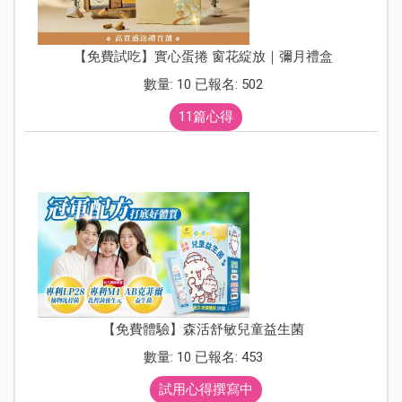
【免費試吃】實心蛋捲 窗花綻放｜彌月禮盒
數量: 10 已報名: 502
11篇心得
【免費體驗】森活舒敏兒童益生菌
數量: 10 已報名: 453
試用心得撰寫中