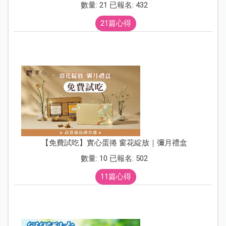
數量: 21 已報名: 432
21篇心得
【免費試吃】實心蛋捲 窗花綻放｜彌月禮盒
數量: 10 已報名: 502
11篇心得