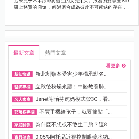
迎來兒子木木跟即將誕生的女兒朵朵。浪漫的雙魚座 KID
碰上務實的 Rita ，經過磨合成為彼此不可或缺的存在，
而晉升為二寶爸媽的兩人，希望成為以後孩子失戀也願
意在他們面前哭的存在。
最新文章
熱門文章
看更多
新北割頸案受害少年楊承勳名...
新知快遞
立秋後秋燥來襲！中醫教養肺...
醫師專欄
Janet謝怡芬虎媽模式禁3C，看...
名人家庭
不買手機給孩子，就要被貼「...
部落客專欄
為什麼不想或不敢生二胎？這8...
家庭關係
0.05%阿托品近視控制眼藥水納...
寶貝健康