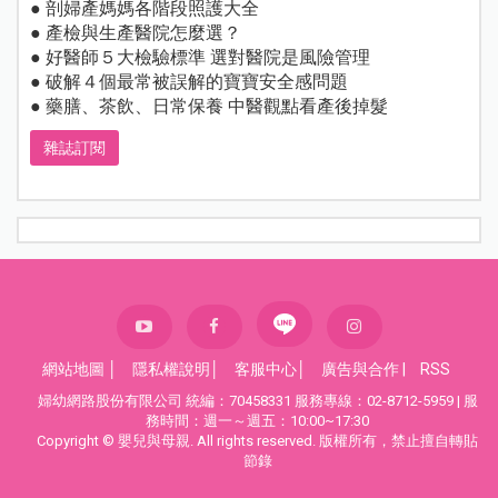
● 剖婦產媽媽各階段照護大全
● 產檢與生產醫院怎麼選？
● 好醫師５大檢驗標準 選對醫院是風險管理
● 破解４個最常被誤解的寶寶安全感問題
● 藥膳、茶飲、日常保養 中醫觀點看產後掉髮
雜誌訂閱
網站地圖
│
隱私權說明
│
客服中心
│
廣告與合作
|
RSS
婦幼網路股份有限公司 統編：70458331 服務專線：02-8712-5959 | 服
務時間：週一～週五：10:00~17:30
Copyright © 嬰兒與母親. All rights reserved. 版權所有，禁止擅自轉貼
節錄