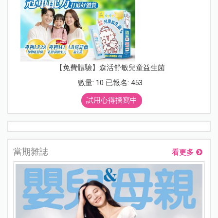
【免費體驗】森活舒敏兒童益生菌
數量: 10 已報名: 453
試用心得撰寫中
當期雜誌
看更多