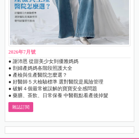
2026年7月號
● 謝沛恩 從甜美少女到優雅媽媽
● 剖婦產媽媽各階段照護大全
● 產檢與生產醫院怎麼選？
● 好醫師５大檢驗標準 選對醫院是風險管理
● 破解４個最常被誤解的寶寶安全感問題
● 藥膳、茶飲、日常保養 中醫觀點看產後掉髮
雜誌訂閱