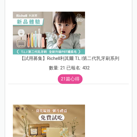
【試用募集】Richell利其爾 T.L.I第二代乳牙刷系列
數量: 21 已報名: 432
21篇心得