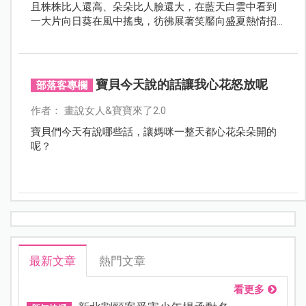
且株株比人還高、朵朵比人臉還大，在藍天白雲中看到
一大片向日葵在風中搖曳，彷彿展著笑靨向盛夏熱情招
手，內心就莫名跟著朝氣滿滿了啊！
寶貝今天說的話讓我心花怒放呢
部落客專欄
作者： 畫說女人&寶寶來了2.0
寶貝們今天有說哪些話，讓媽咪一整天都心花朵朵開的
呢？
最新文章
熱門文章
看更多