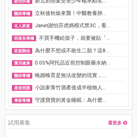
新北割頸案受害少年楊承勳名...
新知快遞
立秋後秋燥來襲！中醫教養肺...
醫師專欄
Janet謝怡芬虎媽模式禁3C，看...
名人家庭
不買手機給孩子，就要被貼「...
部落客專欄
為什麼不想或不敢生二胎？這8...
家庭關係
0.05%阿托品近視控制眼藥水納...
寶貝健康
晚婚晚育是無法改變的現實，...
醫師專欄
小說家青竹酒產後成半植物人...
產後照護
守護寶寶的黃金睡眠：為什麼...
專家專欄
試用募集
看更多