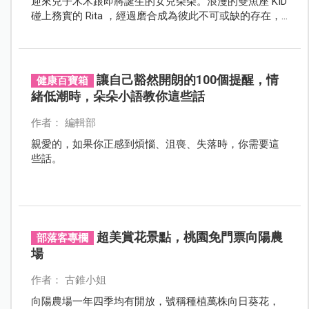
迎來兒子木木跟即將誕生的女兒朵朵。浪漫的雙魚座 KID
碰上務實的 Rita ，經過磨合成為彼此不可或缺的存在，
而晉升為二寶爸媽的兩人，希望成為以後孩子失戀也願
意在他們面前哭的存在。
讓自己豁然開朗的100個提醒，情
健康百寶箱
緒低潮時，朵朵小語教你這些話
作者： 編輯部
親愛的，如果你正感到煩惱、沮喪、失落時，你需要這
些話。
超美賞花景點，桃園免門票向陽農
部落客專欄
場
作者： 古錐小姐
向陽農場一年四季均有開放，號稱種植萬株向日葵花，