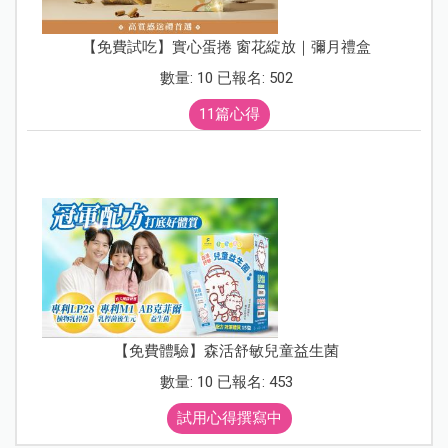
【免費試吃】實心蛋捲 窗花綻放｜彌月禮盒
數量: 10 已報名: 502
11篇心得
【免費體驗】森活舒敏兒童益生菌
數量: 10 已報名: 453
試用心得撰寫中