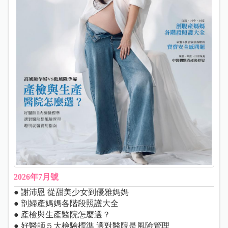
2026年7月號
● 謝沛恩 從甜美少女到優雅媽媽
● 剖婦產媽媽各階段照護大全
● 產檢與生產醫院怎麼選？
● 好醫師５大檢驗標準 選對醫院是風險管理