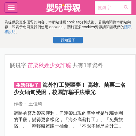
Toggle
navigation
為提供您更多優質的內容，本網站使用cookies分析技術。若繼續閱覽本網站內
容，即表示您同意我們使用 cookies， 關於更多cookies資訊請閱讀我們的
隱私
權說明
。
我知道了
關鍵字
苗栗秋姓少女詐騙
共有1筆資料
海外打工變噩夢！ 高雄、苗栗二名
生活好點子
少女緬甸受困，校園詐騙手法曝光
作者： 王佳琦
網路的普及帶來便利，但連帶出現的產物就是詐騙集團
的手段，變得更多樣化，「海外高薪打工」、「免費旅
宿」、「輕輕鬆鬆賺一桶金」、「不限學經歷晉升主
管」，一大堆網路陷阱誆騙年輕人上當。2024年11月