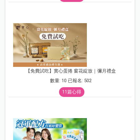
【免費試吃】實心蛋捲 窗花綻放｜彌月禮盒
數量: 10 已報名: 502
11篇心得