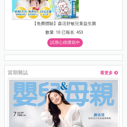
【免費體驗】森活舒敏兒童益生菌
數量: 10 已報名: 453
試用心得撰寫中
當期雜誌
看更多