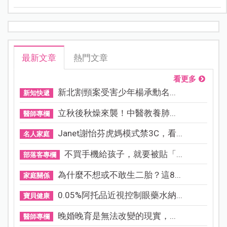
初，台灣就分別出現南、北兩起人口詐騙。
最新文章
熱門文章
看更多
新北割頸案受害少年楊承勳名...
新知快遞
立秋後秋燥來襲！中醫教養肺...
醫師專欄
Janet謝怡芬虎媽模式禁3C，看...
名人家庭
不買手機給孩子，就要被貼「...
部落客專欄
為什麼不想或不敢生二胎？這8...
家庭關係
0.05%阿托品近視控制眼藥水納...
寶貝健康
晚婚晚育是無法改變的現實，...
醫師專欄