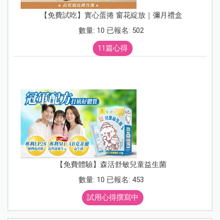
【免費試吃】實心蛋捲 窗花綻放｜彌月禮盒
數量: 10 已報名: 502
11篇心得
【免費體驗】森活舒敏兒童益生菌
數量: 10 已報名: 453
試用心得撰寫中