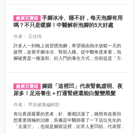
為沐浴。」可見端午以香草沐浴的習俗，至少已流傳兩
千年以上。
手腳冰冷、睡不好，每天泡腳有用
健康百寶箱
嗎？不只是暖腳！中醫解析泡腳的5大好處
作者： 王佳琦
許多人一到晚上就習慣泡腳，希望藉由熱水放鬆一天的
疲勞，改善手腳冰冷、幫助入睡。從中醫角度來看，泡
腳確實是一種溫和、好入門的養生方式，但前提是「方
法正確」。泡腳能帶來哪些實際好處？哪些穴道最值得
留意？孕婦、小孩或慢性病患者又該注意什麼？
腳跟「這裡凹」代表腎氣虛弱、夜
健康百寶箱
尿多！足浴養生＋打通腎經還能白髮變黑髮
作者： 早安健康編輯部
有位夜尿嚴重的患者，針、藥都試過了，雖然有改善但
想要更積極的治療，吳佩芸中醫師看了一下這位先生的
「太溪穴」，也就是腳跟這裡，比常人更凹陷，代表腎
氣虛弱，於是請患者回家做足浴，並且在足浴後敲打該