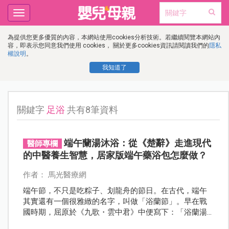
Toggle
navigation
為提供您更多優質的內容，本網站使用cookies分析技術。若繼續閱覽本網站內
容，即表示您同意我們使用 cookies， 關於更多cookies資訊請閱讀我們的
隱私
權說明
。
我知道了
關鍵字
足浴
共有8筆資料
端午蘭湯沐浴：從《楚辭》走進現代
醫師專欄
的中醫養生智慧，居家版端午藥浴包怎麼做？
作者： 馬光醫療網
端午節，不只是吃粽子、划龍舟的節日。在古代，端午
其實還有一個很雅緻的名字，叫做「浴蘭節」。早在戰
國時期，屈原於《九歌・雲中君》中便寫下：「浴蘭湯
兮沐芳華。」《大戴禮記》也記載：「五月五日，蓄蘭