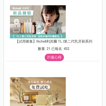
【試用募集】Richell利其爾 T.L.I第二代乳牙刷系列
數量: 21 已報名: 432
21篇心得