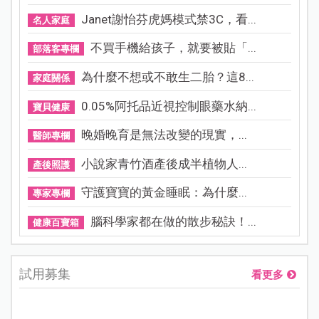
Janet謝怡芬虎媽模式禁3C，看...
名人家庭
不買手機給孩子，就要被貼「...
部落客專欄
為什麼不想或不敢生二胎？這8...
家庭關係
0.05%阿托品近視控制眼藥水納...
寶貝健康
晚婚晚育是無法改變的現實，...
醫師專欄
小說家青竹酒產後成半植物人...
產後照護
守護寶寶的黃金睡眠：為什麼...
專家專欄
腦科學家都在做的散步秘訣！...
健康百寶箱
試用募集
看更多