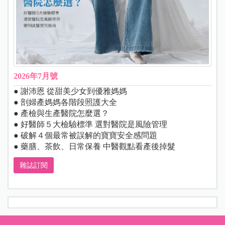
2026年7月號
● 謝沛恩 從甜美少女到優雅媽媽
● 剖婦產媽媽各階段照護大全
● 產檢與生產醫院怎麼選？
● 好醫師５大檢驗標準 選對醫院是風險管理
● 破解４個最常被誤解的寶寶安全感問題
● 藥膳、茶飲、日常保養 中醫觀點看產後掉髮
雜誌訂閱