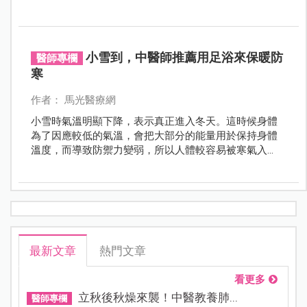
了。」「最近早上起床，手腳關節頂扣扣，都要活動伸
展一下才會覺得舒服。」
小雪到，中醫師推薦用足浴來保暖防
醫師專欄
寒
作者： 馬光醫療網
小雪時氣溫明顯下降，表示真正進入冬天。這時候身體
為了因應較低的氣溫，會把大部分的能量用於保持身體
溫度，而導致防禦力變弱，所以人體較容易被寒氣入
侵，一定要多注意「保暖防寒」。
最新文章
熱門文章
看更多
立秋後秋燥來襲！中醫教養肺...
醫師專欄