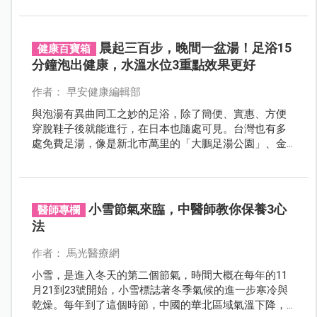
處。兩週後這位先生回診時很開心的說，原本一個晚上
要起來上5、6次廁所，敲打太溪穴後，夜尿的次數大大
降低了一半！
晨起三百步，晚間一盆湯！足浴15
健康百寶箱
分鐘泡出健康，水溫水位3重點效果更好
作者： 早安健康編輯部
與泡湯有異曲同工之妙的足浴，除了簡便、實惠、方便
穿脫鞋子後就能進行，在日本也隨處可見。台灣也有多
處免費足湯，像是新北市萬里的「大鵬足湯公園」、金
山的「中山溫泉公園」，與台北市北投區的「復興公
園」等等。
小雪節氣來臨，中醫師教你保養3心
醫師專欄
法
作者： 馬光醫療網
小雪，是進入冬天的第二個節氣，時間大概在每年的11
月21到23號開始，小雪標誌著冬季氣候的進一步寒冷與
乾燥。每年到了這個時節，中國的華北區域氣溫下降，