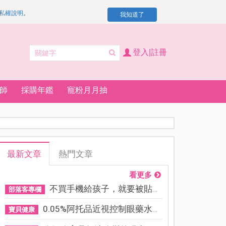
私權說明
。
我知道了
登入|註冊
師
採購年鑑
寵粉月月抽
最新文章
熱門文章
看更多
不買手機給孩子，就要被貼「...
部落客專欄
0.05%阿托品近視控制眼藥水納...
寶貝健康