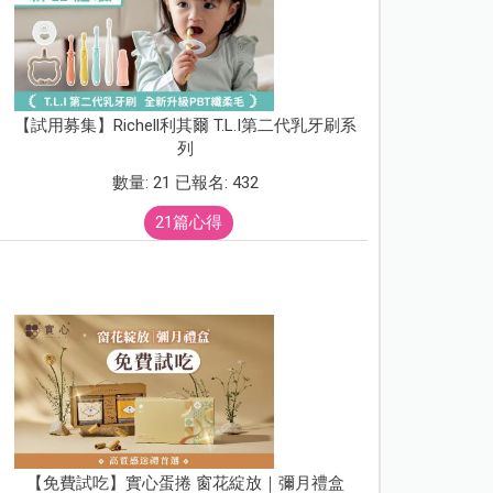
【試用募集】Richell利其爾 T.L.I第二代乳牙刷系
列
數量: 21 已報名: 432
21篇心得
【免費試吃】實心蛋捲 窗花綻放｜彌月禮盒