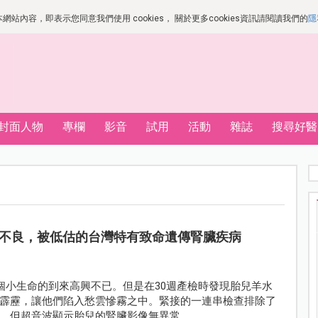
站內容，即表示您同意我們使用 cookies， 關於更多cookies資訊請閱讀我們的
隱
封面人物
專欄
影音
試用
活動
雜誌
搜尋好醫
不良，被低估的台灣特有致命遺傳腎臟疾病
這個小生命的到來高興不已。但是在30週產檢時發現胎兒羊水
霹靂，讓他們陷入愁雲慘霧之中。緊接的一連串檢查排除了
，但超音波顯示胎兒的腎臟影像無異常。