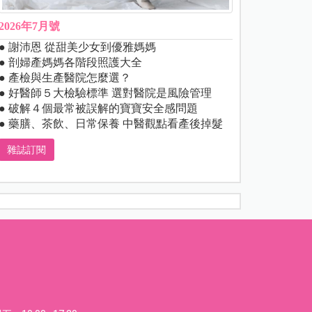
2026年7月號
● 謝沛恩 從甜美少女到優雅媽媽
● 剖婦產媽媽各階段照護大全
● 產檢與生產醫院怎麼選？
● 好醫師５大檢驗標準 選對醫院是風險管理
● 破解４個最常被誤解的寶寶安全感問題
● 藥膳、茶飲、日常保養 中醫觀點看產後掉髮
雜誌訂閱