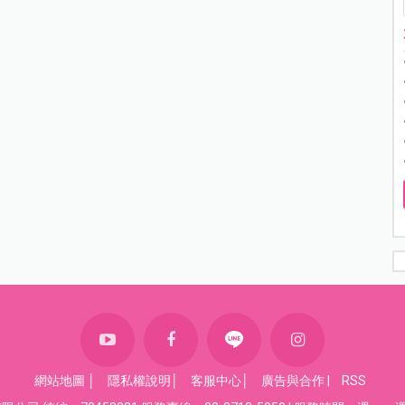
網站地圖
│
隱私權說明
│
客服中心
│
廣告與合作
|
RSS