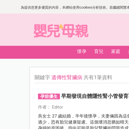
為提供您更多優質的內容，本網站使用cookies分析技術。若繼續閱覽本網
懷孕
育兒
家庭
關鍵字
遺傳性腎臟病
共有1筆資料
早期發現自體隱性腎小管發育
孕前優生
作者： Editor
吳女士 27 歲結婚，半年後懷孕，夫妻倆因為
過少，恐有胎兒健康疑慮。這個壞消息猶如晴天
孕婦的原因後，指向可能是胎兒腎臟的問題造成