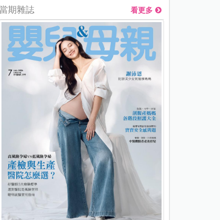
當期雜誌
看更多