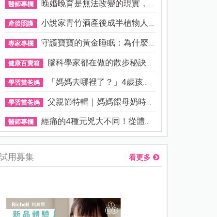
晚婚晚育是無法改變的現實，...
醫師專欄
小說家青竹酒產後成半植物人...
產後照護
守護寶寶的黃金睡眠：為什麼...
專家專欄
腦科學家都在做的散步秘訣！...
健康百寶箱
「媽媽去哪裡了？」4歲孩子還...
學習當爸媽
父親節特輯｜媽媽餵母奶時，...
學習當爸媽
經痛的4種元兇大不同！從體質...
醫師專欄
試用募集
看更多