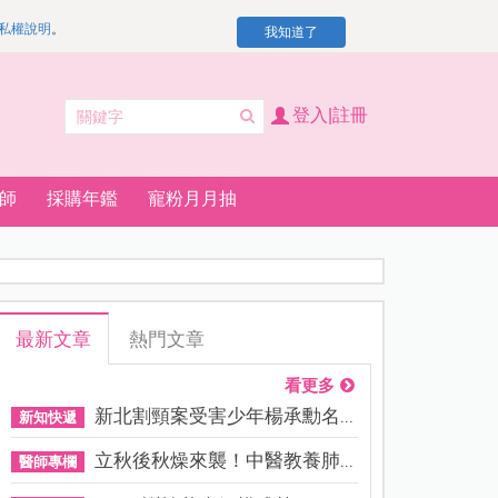
私權說明
。
我知道了
登入|註冊
師
採購年鑑
寵粉月月抽
最新文章
熱門文章
看更多
新北割頸案受害少年楊承勳名...
新知快遞
立秋後秋燥來襲！中醫教養肺...
醫師專欄