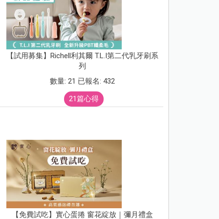
【試用募集】Richell利其爾 T.L.I第二代乳牙刷系
列
數量: 21 已報名: 432
21篇心得
【免費試吃】實心蛋捲 窗花綻放｜彌月禮盒