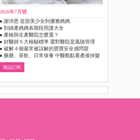
2026年7月號
● 謝沛恩 從甜美少女到優雅媽媽
● 剖婦產媽媽各階段照護大全
● 產檢與生產醫院怎麼選？
● 好醫師５大檢驗標準 選對醫院是風險管理
● 破解４個最常被誤解的寶寶安全感問題
● 藥膳、茶飲、日常保養 中醫觀點看產後掉髮
雜誌訂閱