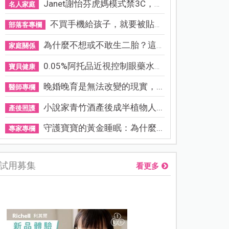
Janet謝怡芬虎媽模式禁3C，看...
名人家庭
不買手機給孩子，就要被貼「...
部落客專欄
為什麼不想或不敢生二胎？這8...
家庭關係
0.05%阿托品近視控制眼藥水納...
寶貝健康
晚婚晚育是無法改變的現實，...
醫師專欄
小說家青竹酒產後成半植物人...
產後照護
守護寶寶的黃金睡眠：為什麼...
專家專欄
試用募集
看更多