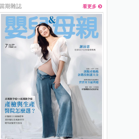
當期雜誌
看更多