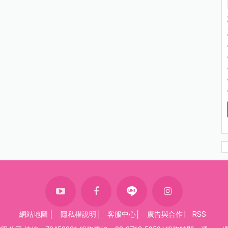
網站地圖
│
隱私權說明
│
客服中心
│
廣告與合作
|
RSS