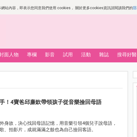
站內容，即表示您同意我們使用 cookies， 關於更多cookies資訊請閱讀我們的
隱
封面人物
專欄
影音
試用
活動
雜誌
搜尋好醫
手！4寶爸邱廉欽帶領孩子從音樂撿回母語
外身故，決心找回母語記憶，用音樂引領4個兒子說母語，
歌、拍影片，成就滿滿之餘也為自己撿回客語。