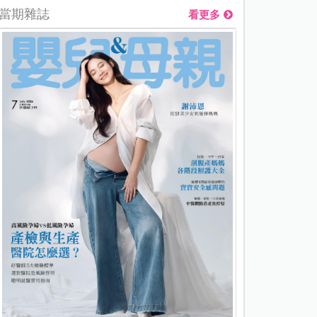
當期雜誌
看更多