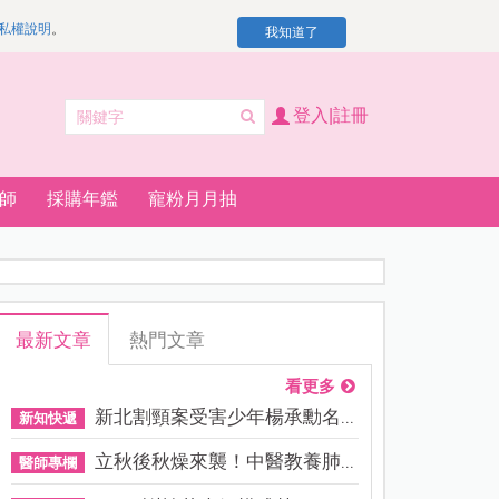
私權說明
。
我知道了
登入|註冊
師
採購年鑑
寵粉月月抽
最新文章
熱門文章
看更多
新北割頸案受害少年楊承勳名...
新知快遞
立秋後秋燥來襲！中醫教養肺...
醫師專欄