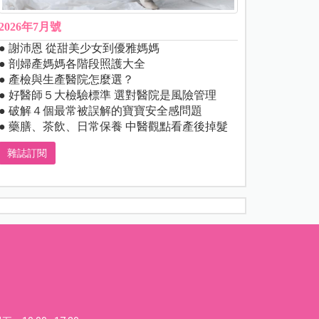
2026年7月號
● 謝沛恩 從甜美少女到優雅媽媽
● 剖婦產媽媽各階段照護大全
● 產檢與生產醫院怎麼選？
● 好醫師５大檢驗標準 選對醫院是風險管理
● 破解４個最常被誤解的寶寶安全感問題
● 藥膳、茶飲、日常保養 中醫觀點看產後掉髮
雜誌訂閱