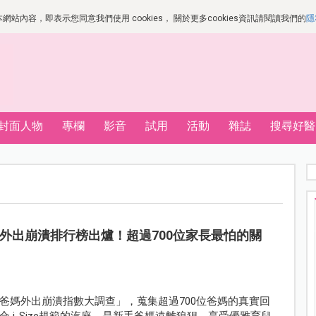
站內容，即表示您同意我們使用 cookies， 關於更多cookies資訊請閱讀我們的
隱
封面人物
專欄
影音
試用
活動
雜誌
搜尋好醫
媽外出崩潰排行榜出爐！超過700位家長最怕的關
爸媽外出崩潰指數大調查」，蒐集超過700位爸媽的真實回
i-Size規範的汽座，是新手爸媽遠離狼狽、享受優雅育兒