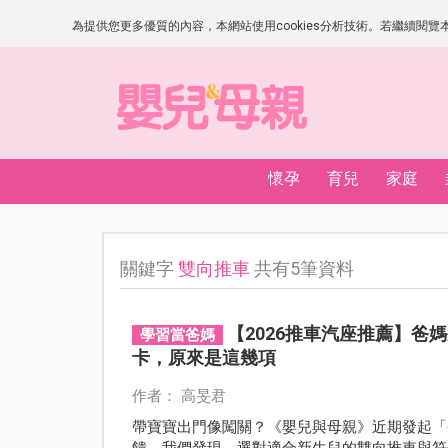
為提供您更多優質的內容，本網站使用cookies分析技術。若繼續閱覽本網
懷孕
育兒
家庭
關鍵字
雙向推車
共有5筆資料
【2026推車汽座推薦】爸
學習當爸媽
卡，原來是這幾項
作者： 高旻君
帶寶寶出門像闖關？《嬰兒與母親》近期發起「
饋，我們發現，選對適合新生兒的雙向推車與符合 