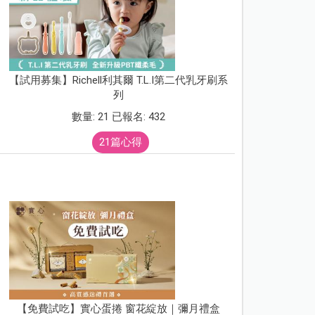
【試用募集】Richell利其爾 T.L.I第二代乳牙刷系
列
數量: 21 已報名: 432
21篇心得
【免費試吃】實心蛋捲 窗花綻放｜彌月禮盒