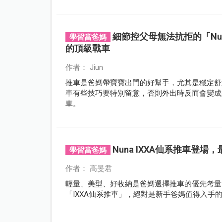
細節控父母無法抗拒的「Nun
學習當爸媽
的頂級戰車
作者： Jiun
推車是爸媽帶寶寶出門的好幫手，尤其是穩定舒
車有些技巧要特別留意，否則外出時反而會變成
車。
Nuna IXXA仙系推車登
學習當爸媽
作者： 高旻君
輕量、美型、好收納是爸媽選擇推車的優先考量，嬰
「IXXA仙系推車」，絕對是新手爸媽值得入手