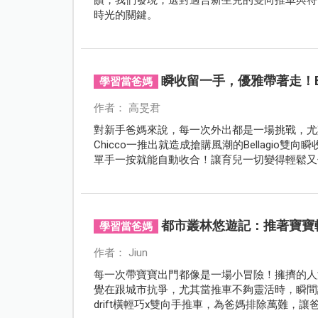
時光的關鍵。
瞬收留一手，優雅帶著走！Be
學習當爸媽
作者： 高旻君
對新手爸媽來說，每一次外出都是一場挑戰，尤
Chicco一推出就造成搶購風潮的Bellagio雙
單手一按就能自動收合！讓育兒一切變得輕鬆又
都市叢林悠遊記：推著寶寶
學習當爸媽
作者： Jiun
每一次帶寶寶出門都像是一場小冒險！擁擠的人
覺在跟城市抗爭，尤其當推車不夠靈活時，瞬間讓育
drift橫輕巧x雙向手推車，為爸媽排除萬難