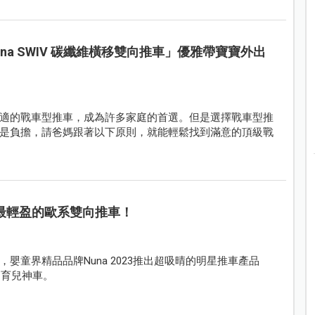
a SWIV 碳纖維橫移雙向推車」優雅帶寶寶外出
適的戰車型推車，成為許多家庭的首選。但是選擇戰車型推
是負擔，請爸媽跟著以下原則，就能輕鬆找到滿意的頂級戰
場，最輕盈的歐系雙向推車！
童界精品品牌Nuna 2023推出超吸晴的明星推車產品
的育兒神車。