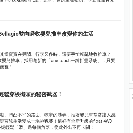
llagio雙向瞬收嬰兒推車改變你的生活
其當寶寶在哭鬧、行李又多時，還要手忙腳亂地收推車？
向瞬收嬰兒推車，採用創新的「one touch一鍵折疊系統」，只要
優雅！
輕鬆穿梭街頭的秘密武器！
潮、凹凸不平的路面、狹窄的巷弄，推著嬰兒車常常讓人感
兒生活變成一場挑戰賽！還好有全新升級的float 4WD
，讓爸媽輕鬆「滑」過每個角落，從此外出不再卡關！