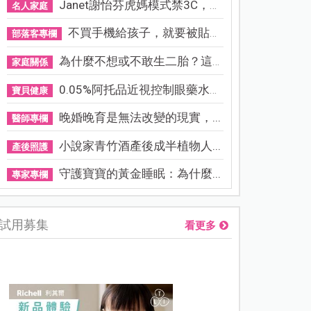
Janet謝怡芬虎媽模式禁3C，看...
名人家庭
不買手機給孩子，就要被貼「...
部落客專欄
為什麼不想或不敢生二胎？這8...
家庭關係
0.05%阿托品近視控制眼藥水納...
寶貝健康
晚婚晚育是無法改變的現實，...
醫師專欄
小說家青竹酒產後成半植物人...
產後照護
守護寶寶的黃金睡眠：為什麼...
專家專欄
試用募集
看更多