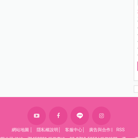
網站地圖
│
隱私權說明
│
客服中心
│
廣告與合作
|
RSS