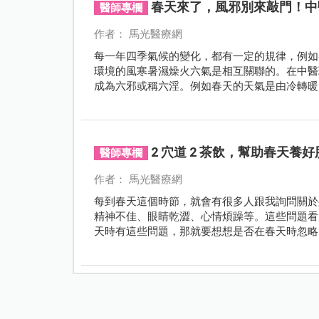
春天來了，風邪別來敲門！中
醫師專欄
作者： 馬光醫療網
每一年四季氣候的變化，都有一定的規律，例如
環境的風寒暑濕燥火六氣是相互關聯的。在中醫
成為六邪或稱六淫。例如春天的天氣是由冷轉暖
隨之生長繁殖，繼而出現流行性感冒、肺炎、皮
2 穴道 2 茶飲，幫助春天養好
醫師專欄
作者： 馬光醫療網
每到春天這個時節，就會有很多人跟我詢問關於
精神不佳、眼睛乾澀、心情煩躁等。這些問題看
天時有這些問題，那就要想想是否在春天時忽略