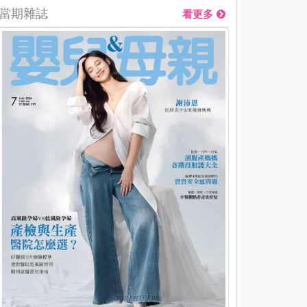
當期雜誌
看更多