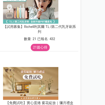
【試用募集】Richell利其爾 T.L.I第二代乳牙刷系
列
數量: 21 已報名: 432
21篇心得
【免費試吃】實心蛋捲 窗花綻放｜彌月禮盒