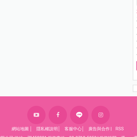
網站地圖
│
隱私權說明
│
客服中心
│
廣告與合作
|
RSS