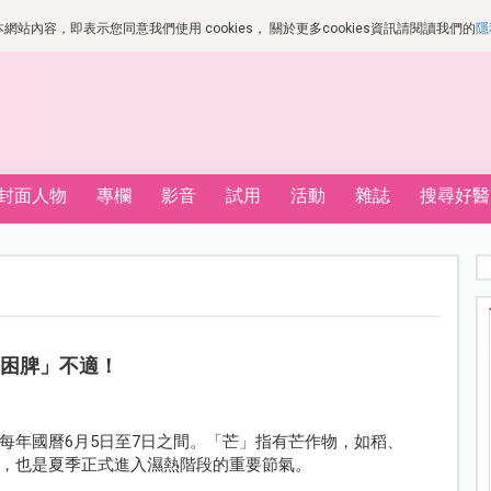
站內容，即表示您同意我們使用 cookies， 關於更多cookies資訊請閱讀我們的
隱
封面人物
專欄
影音
試用
活動
雜誌
搜尋好醫
熱困脾」不適！
每年國曆6月5日至7日之間。「芒」指有芒作物，如稻、
，也是夏季正式進入濕熱階段的重要節氣。