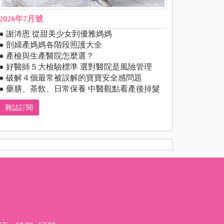
2026年7月號
● 謝沛恩 從甜美少女到優雅媽媽
● 剖婦產媽媽各階段照護大全
● 產檢與生產醫院怎麼選？
● 好醫師５大檢驗標準 選對醫院是風險管理
● 破解４個最常被誤解的寶寶安全感問題
● 藥膳、茶飲、日常保養 中醫觀點看產後掉髮
雜誌訂閱