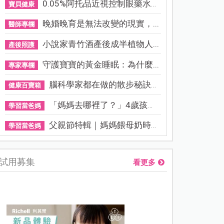
0.05%阿托品近視控制眼藥水納...
寶貝健康
晚婚晚育是無法改變的現實，...
醫師專欄
小說家青竹酒產後成半植物人...
產後照護
守護寶寶的黃金睡眠：為什麼...
專家專欄
腦科學家都在做的散步秘訣！...
健康百寶箱
「媽媽去哪裡了？」4歲孩子還...
學習當爸媽
父親節特輯｜媽媽餵母奶時，...
學習當爸媽
試用募集
看更多