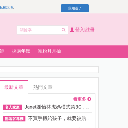
私權說明
。
我知道了
登入|註冊
師
採購年鑑
寵粉月月抽
最新文章
熱門文章
看更多
Janet謝怡芬虎媽模式禁3C，看...
名人家庭
不買手機給孩子，就要被貼「...
部落客專欄