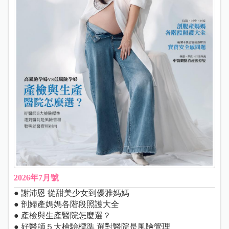
2026年7月號
● 謝沛恩 從甜美少女到優雅媽媽
● 剖婦產媽媽各階段照護大全
● 產檢與生產醫院怎麼選？
● 好醫師５大檢驗標準 選對醫院是風險管理