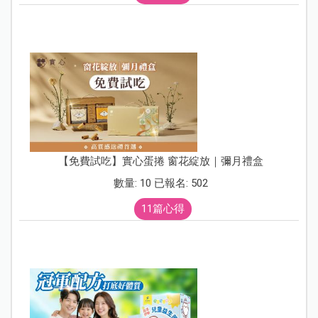
【免費試吃】實心蛋捲 窗花綻放｜彌月禮盒
數量: 10 已報名: 502
11篇心得