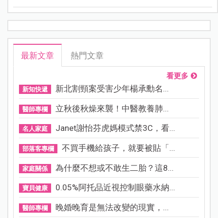
有哪些？
最新文章
熱門文章
看更多
新北割頸案受害少年楊承勳名...
新知快遞
立秋後秋燥來襲！中醫教養肺...
醫師專欄
Janet謝怡芬虎媽模式禁3C，看...
名人家庭
不買手機給孩子，就要被貼「...
部落客專欄
為什麼不想或不敢生二胎？這8...
家庭關係
0.05%阿托品近視控制眼藥水納...
寶貝健康
晚婚晚育是無法改變的現實，...
醫師專欄