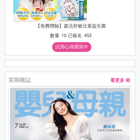
【免費體驗】森活舒敏兒童益生菌
數量: 10 已報名: 453
試用心得撰寫中
當期雜誌
看更多