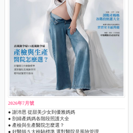
2026年7月號
● 謝沛恩 從甜美少女到優雅媽媽
● 剖婦產媽媽各階段照護大全
● 產檢與生產醫院怎麼選？
● 好醫師５大檢驗標準 選對醫院是風險管理