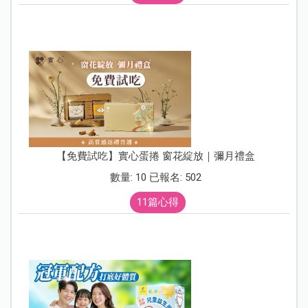
【免費試吃】實心蛋捲 窗花綻放｜彌月禮盒
數量: 10 已報名: 502
11篇心得