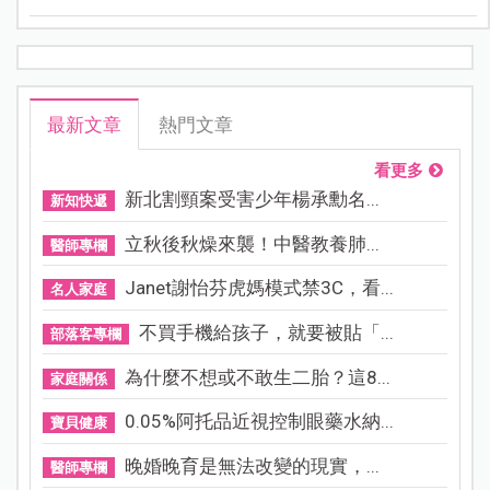
理「《怪獸與大自然的奇幻世界》特展7大亮點」，等著
親子一起去探險魔法世界！
最新文章
熱門文章
看更多
新北割頸案受害少年楊承勳名...
新知快遞
立秋後秋燥來襲！中醫教養肺...
醫師專欄
Janet謝怡芬虎媽模式禁3C，看...
名人家庭
不買手機給孩子，就要被貼「...
部落客專欄
為什麼不想或不敢生二胎？這8...
家庭關係
0.05%阿托品近視控制眼藥水納...
寶貝健康
晚婚晚育是無法改變的現實，...
醫師專欄