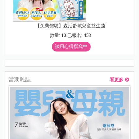
【免費體驗】森活舒敏兒童益生菌
數量: 10 已報名: 453
試用心得撰寫中
當期雜誌
看更多