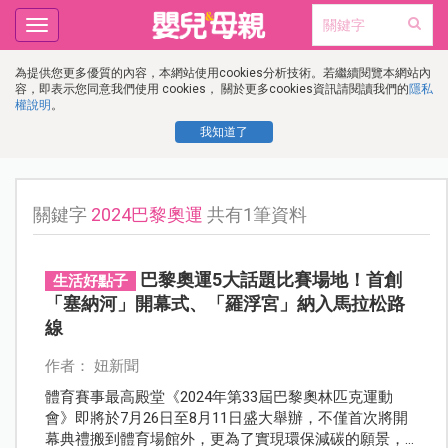
Toggle
navigation
為提供您更多優質的內容，本網站使用cookies分析技術。若繼續閱覽本網站內
容，即表示您同意我們使用 cookies， 關於更多cookies資訊請閱讀我們的
隱私
權說明
。
我知道了
關鍵字
2024巴黎奧運
共有1筆資料
巴黎奧運5大話題比賽場地！首創
生活好點子
「塞納河」開幕式、「羅浮宮」納入馬拉松路
線
作者： 妞新聞
體育賽事最高殿堂《2024年第33屆巴黎奧林匹克運動
會》即將於7月26日至8月11日盛大舉辦，不僅首次將開
幕典禮搬到體育場館外，更為了實現環保減碳的願景，