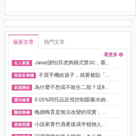
減少場館興建，將著名的百年建築華麗變身為「比賽場
地」，在全球掀起極高的討論度，你不能不知道的
「2024巴黎奧運5大話題比賽場地」！
最新文章
熱門文章
看更多
Janet謝怡芬虎媽模式禁3C，看...
名人家庭
不買手機給孩子，就要被貼「...
部落客專欄
為什麼不想或不敢生二胎？這8...
家庭關係
0.05%阿托品近視控制眼藥水納...
寶貝健康
晚婚晚育是無法改變的現實，...
醫師專欄
小說家青竹酒產後成半植物人...
產後照護