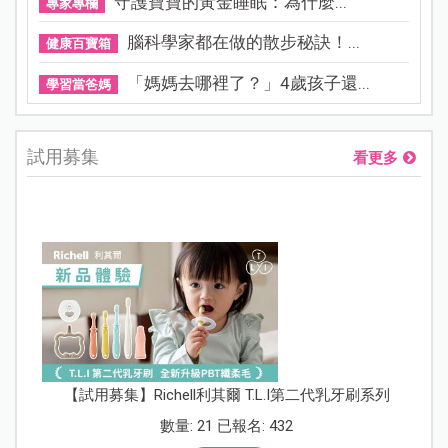
守護寶寶的黃金睡眠：為什麼...
專家專欄
腦科學家都在做的散步秘訣！...
健康百寶箱
「媽媽去哪裡了？」4歲孩子還...
學習當爸媽
試用募集
看更多
【試用募集】Richell利其爾 T.L.I第二代乳牙刷系列
數量: 21 已報名: 432