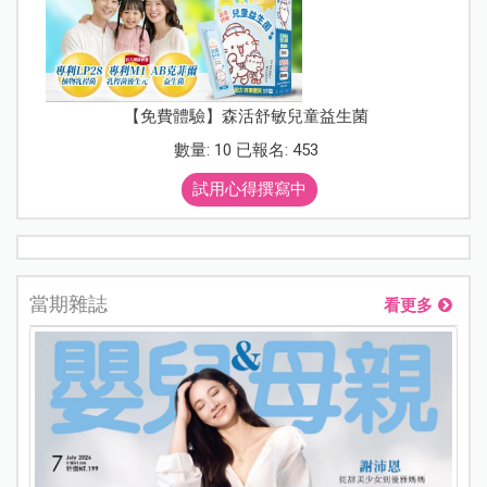
【免費體驗】森活舒敏兒童益生菌
數量: 10 已報名: 453
試用心得撰寫中
當期雜誌
看更多