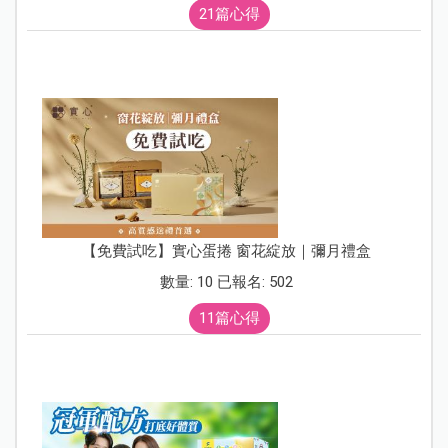
21篇心得
【免費試吃】實心蛋捲 窗花綻放｜彌月禮盒
數量: 10 已報名: 502
11篇心得