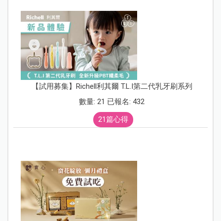
【試用募集】Richell利其爾 T.L.I第二代乳牙刷系列
數量: 21 已報名: 432
21篇心得