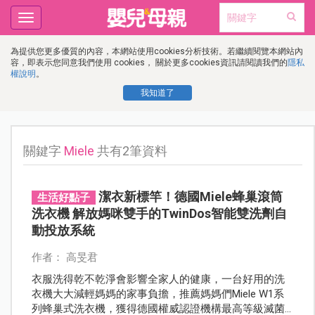
Toggle
navigation
為提供您更多優質的內容，本網站使用cookies分析技術。若繼續閱覽本網站內
容，即表示您同意我們使用 cookies， 關於更多cookies資訊請閱讀我們的
隱私
權說明
。
我知道了
關鍵字
Miele
共有2筆資料
潔衣新標竿！德國Miele蜂巢滾筒
生活好點子
洗衣機 解放媽咪雙手的TwinDos智能雙洗劑自
動投放系統
作者： 高旻君
衣服洗得乾不乾淨會影響全家人的健康，一台好用的洗
衣機大大減輕媽媽的家事負擔，推薦媽媽們Miele W1系
列蜂巢式洗衣機，獲得德國權威認證機構最高等級滅菌