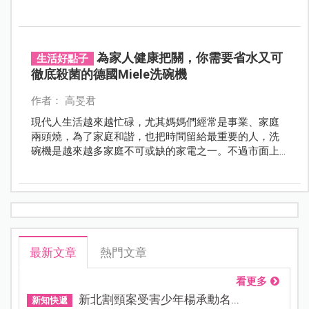
程度，還有解放媽媽雙手最棒的TwinDos智能雙洗劑自動
投放系統，讓洗劑用量更精準節省，也無須擔心洗劑殘
留在衣物上，同時徹底消滅高達99.99%的細菌與病毒，
讓心愛的衣物獲得最細緻的保護。
為家人健康把關，你需要省水又可
生活好點子
徹底殺菌的德國Miele洗碗機
作者： 高旻君
現代人生活越來越忙碌，尤其媽媽們經常是事業、家庭
兩頭燒，為了家庭和諧，也把時間留給最重要的人，洗
碗機是越來越多家庭不可或缺的家電之一。不過市面上
這麼多品牌跟型號，如何挑選一台最耐用、性能最強的
洗碗機，就看這篇！
最新文章
熱門文章
看更多
新北割頸案受害少年楊承勳名...
新知快遞