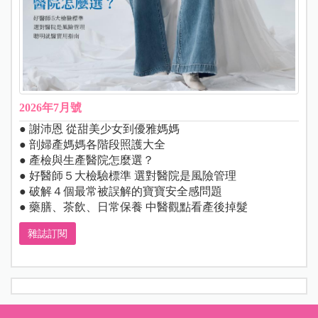
2026年7月號
● 謝沛恩 從甜美少女到優雅媽媽
● 剖婦產媽媽各階段照護大全
● 產檢與生產醫院怎麼選？
● 好醫師５大檢驗標準 選對醫院是風險管理
● 破解４個最常被誤解的寶寶安全感問題
● 藥膳、茶飲、日常保養 中醫觀點看產後掉髮
雜誌訂閱