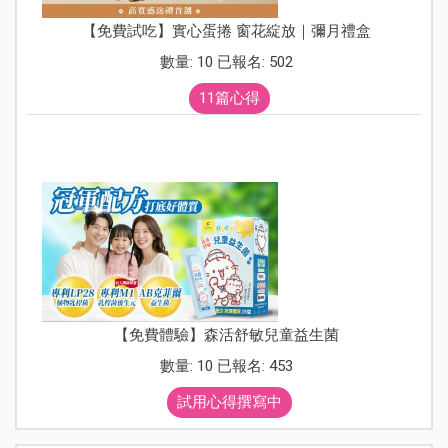
【免費試吃】實心蛋捲 窗花綻放｜彌月禮盒
數量: 10 已報名: 502
11篇心得
【免費體驗】森活舒敏兒童益生菌
數量: 10 已報名: 453
試用心得撰寫中