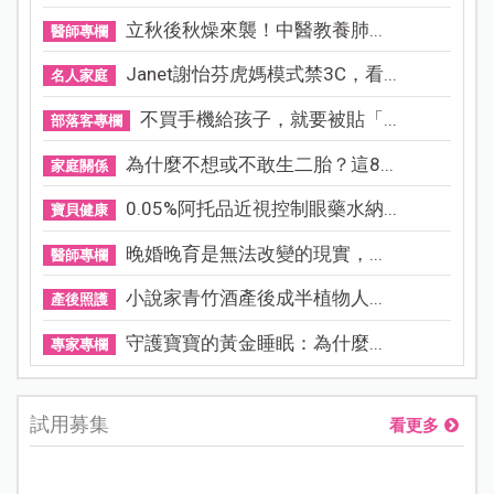
立秋後秋燥來襲！中醫教養肺...
醫師專欄
Janet謝怡芬虎媽模式禁3C，看...
名人家庭
不買手機給孩子，就要被貼「...
部落客專欄
為什麼不想或不敢生二胎？這8...
家庭關係
0.05%阿托品近視控制眼藥水納...
寶貝健康
晚婚晚育是無法改變的現實，...
醫師專欄
小說家青竹酒產後成半植物人...
產後照護
守護寶寶的黃金睡眠：為什麼...
專家專欄
試用募集
看更多